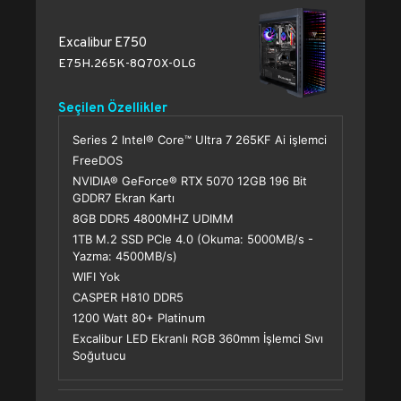
Excalibur E750
E75H.265K-8Q70X-0LG
Seçilen Özellikler
Series 2 Intel® Core™ Ultra 7 265KF Ai işlemci
FreeDOS
NVIDIA® GeForce® RTX 5070 12GB 196 Bit
GDDR7 Ekran Kartı
8GB DDR5 4800MHZ UDIMM
1TB M.2 SSD PCle 4.0 (Okuma: 5000MB/s -
Yazma: 4500MB/s)
WIFI Yok
CASPER H810 DDR5
1200 Watt 80+ Platinum
Excalibur LED Ekranlı RGB 360mm İşlemci Sıvı
Soğutucu