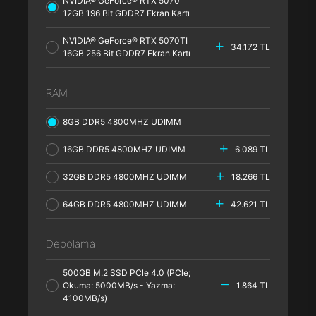
NVIDIA® GeForce® RTX 5070
12GB 196 Bit GDDR7 Ekran Kartı
NVIDIA® GeForce® RTX 5070TI
34.172 TL
16GB 256 Bit GDDR7 Ekran Kartı
RAM
8GB DDR5 4800MHZ UDIMM
16GB DDR5 4800MHZ UDIMM
6.089 TL
32GB DDR5 4800MHZ UDIMM
18.266 TL
64GB DDR5 4800MHZ UDIMM
42.621 TL
Depolama
500GB M.2 SSD PCle 4.0 (PCle;
Okuma: 5000MB/s - Yazma:
1.864 TL
4100MB/s)