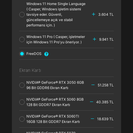
Windows 11 Home Single Language
( Casper, Windows işletim sistemi
tavsiye eder. Güvenli,
3.604 TL
güncellemeye açık ve stabil
performans için. )
Windows 11 Pro ( Casper, işletmeler
9.941 TL
için Windows 11 Pro'yu öneriyor. )
FreeDOS
Ekran Kartı
NVIDIA® GeForce® RTX 3050 6GB
51.258 TL
96 Bit GDDR6 Ekran Kartı
NVIDIA® GeForce® RTX 5060 8GB
40.385 TL
128 Bit GDDR7 Ekran Kartı
NVIDIA® GeForce® RTX 5060TI
18.639 TL
16GB 128 Bit GDDR7 Ekran Kartı