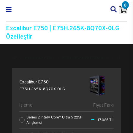
0
Excalibur E750 | E75H.265K-8Q70X-0LG
Özelleştir
Excalibur E750
E75H.265K-8Q70X-0LG
Özelleşt
Excalibur E750
E75H.265K-8Q70X-0LG
İşlemci
Fiyat Farkı
Series 2 Intel® Core™ Ultra 5 225F
17.086 TL
Ai işlemci