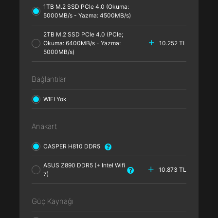
1TB M.2 SSD PCle 4.0 (Okuma:
5000MB/s - Yazma: 4500MB/s)
2TB M.2 SSD PCle 4.0 (PCle;
Okuma: 6400MB/s - Yazma:
10.252 TL
5000MB/s)
Bağlantılar
WIFI Yok
Anakart
CASPER H810 DDR5
ASUS Z890 DDR5 (+ Intel Wifi
10.873 TL
7)
Güç Kaynağı