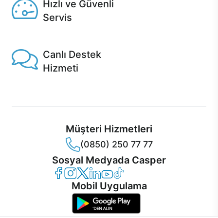
Hızlı ve Güvenli
Servis
1 Saatte servis, Jet servis ve Turbo servis seçenekleri
Casper'da!
Canlı Destek
Hizmeti
Ürünlerinizle ilgili Casper Canlı Destek hizmeti her daim
sizinle.
Müşteri Hizmetleri
(0850) 250 77 77
Sosyal Medyada Casper
Casper Facebook
Casper Instagram
Casper Twitter
Casper LinkedIn
Casper YouTube
Casper TikTok
Mobil Uygulama