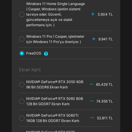
Windows 11 Home Single Language
( Casper, Windows işletim sistemi
tavsiye eder. Güvenli,
3.604 TL
güncellemeye açık ve stabil
performans için. )
Windows 11 Pro ( Casper, işletmeler
9.941 TL
için Windows 11 Pro'yu öneriyor. )
FreeDOS
Ekran Kartı
NVIDIA® GeForce® RTX 3050 6GB
85.429 TL
96 Bit GDDR6 Ekran Kartı
NVIDIA® GeForce® RTX 5060 8GB
74.556 TL
128 Bit GDDR7 Ekran Kartı
NVIDIA® GeForce® RTX 5060TI
52.811 TL
16GB 128 Bit GDDR7 Ekran Kartı