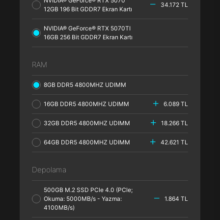
NVIDIA® GeForce® RTX 5070
34.172 TL
12GB 196 Bit GDDR7 Ekran Kartı
NVIDIA® GeForce® RTX 5070TI
16GB 256 Bit GDDR7 Ekran Kartı
RAM
8GB DDR5 4800MHZ UDIMM
16GB DDR5 4800MHZ UDIMM
6.089 TL
32GB DDR5 4800MHZ UDIMM
18.266 TL
64GB DDR5 4800MHZ UDIMM
42.621 TL
Depolama
500GB M.2 SSD PCle 4.0 (PCle;
Okuma: 5000MB/s - Yazma:
1.864 TL
4100MB/s)