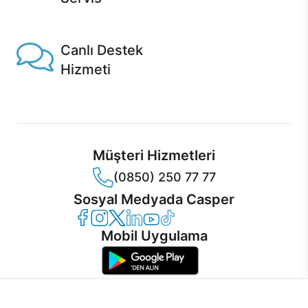
1 Saatte servis, Jet servis ve Turbo servis seçenekleri
Casper'da!
Canlı Destek
Hizmeti
Ürünlerinizle ilgili Casper Canlı Destek hizmeti her daim
sizinle.
Müşteri Hizmetleri
(0850) 250 77 77
Sosyal Medyada Casper
Casper Facebook
Casper Instagram
Casper Twitter
Casper LinkedIn
Casper YouTube
Casper TikTok
Mobil Uygulama
İnternet sitemizden en verimli şekilde faydalanabilmeniz ve