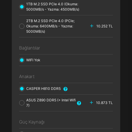
1TB M.2 SSD PCle 4.0 (Okuma:
5000MB/s - Yazma: 4500MB/s)
2TB M.2 SSD PCle 4.0 (PCle;
Okuma: 6400MB/s - Yazma:
10.252 TL
5000MB/s)
Bağlantılar
WIFI Yok
Anakart
CASPER H810 DDR5
ASUS Z890 DDR5 (+ Intel Wifi
10.873 TL
7)
Güç Kaynağı