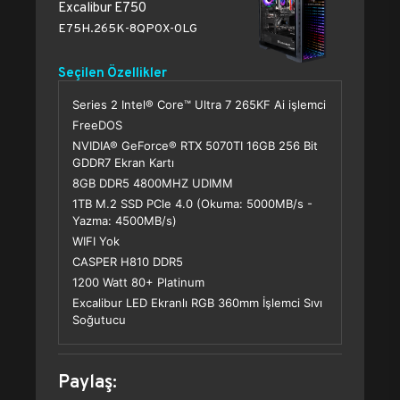
Excalibur E750
E75H.265K-8QP0X-0LG
Seçilen Özellikler
Series 2 Intel® Core™ Ultra 7 265KF Ai işlemci
FreeDOS
NVIDIA® GeForce® RTX 5070TI 16GB 256 Bit
GDDR7 Ekran Kartı
8GB DDR5 4800MHZ UDIMM
1TB M.2 SSD PCle 4.0 (Okuma: 5000MB/s -
Yazma: 4500MB/s)
WIFI Yok
CASPER H810 DDR5
1200 Watt 80+ Platinum
Excalibur LED Ekranlı RGB 360mm İşlemci Sıvı
Soğutucu
Paylaş: