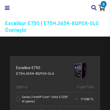
0
Excalibur E750 | E75H.265K-8QP0X-0LG
Özelleştir
Excalibur E750
E75H.265K-8QP0X-0LG
Özelleşt
Excalibur E750
E75H.265K-8QP0X-0LG
İşlemci
Fiyat Farkı
Series 2 Intel® Core™ Ultra 5 225F
17.086 TL
Ai işlemci