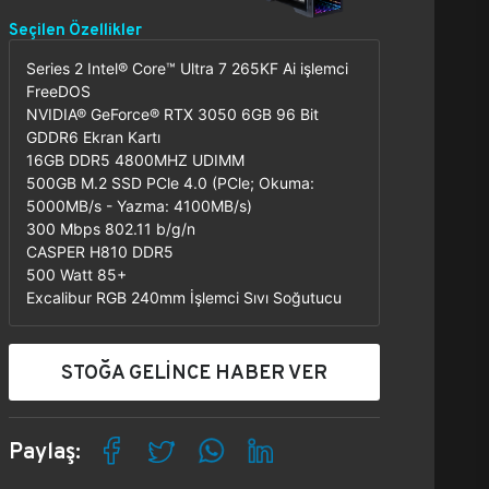
Seçilen Özellikler
Series 2 Intel® Core™ Ultra 7 265KF Ai işlemci
FreeDOS
NVIDIA® GeForce® RTX 3050 6GB 96 Bit
GDDR6 Ekran Kartı
16GB DDR5 4800MHZ UDIMM
500GB M.2 SSD PCle 4.0 (PCle; Okuma:
5000MB/s - Yazma: 4100MB/s)
300 Mbps 802.11 b/g/n
CASPER H810 DDR5
500 Watt 85+
Excalibur RGB 240mm İşlemci Sıvı Soğutucu
STOĞA GELİNCE HABER VER
Paylaş: