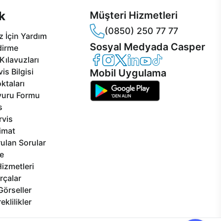
k
Müşteri Hizmetleri
(0850) 250 77 77
 İçin Yardım
Sosyal Medyada Casper
dirme
Casper Facebook
Casper Instagram
Casper Twitter
Casper LinkedIn
Casper YouTube
Casper TikTok
Kılavuzları
is Bilgisi
Mobil Uygulama
ktaları
vuru Formu
s
rvis
limat
ulan Sorular
e
izmetleri
rçalar
Görseller
eklilikler