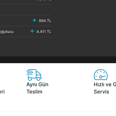
994 TL
 Soğutucu
4.411 TL
Aynı Gün
Hızlı ve 
ri
Teslim
Servis
2 aya varan
Seçili ürünlerde Aynı Gün Teslim!
1 Saatte servis,
.
seçenekleri Ca