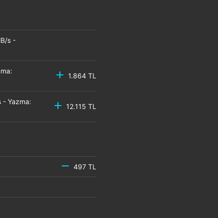
B/s -
zma:
1.864 TL
 - Yazma:
12.115 TL
497 TL