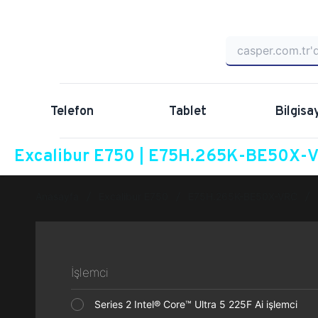
Telefon
Tablet
Bilgisa
Excalibur E750 | E75H.265K-BE50X-VR
Anasayfa
Excalibur E750
E75H.265K-BE50X-VRC
İşlemci
Series 2 Intel® Core™ Ultra 5 225F Ai işlemci