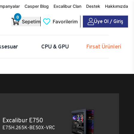
mpanyalar
Casper Blog
Excalibur Clan
Destek
Hakkımızda
0
Üye Ol / Giriş
Sepetim
Favorilerim
ksesuar
CPU & GPU
Fırsat Ürünleri
Excalibur E750
E75H.265K-BE50X-VRC