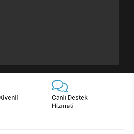
Güvenli
Canlı Destek
Hizmeti
 Jet servis ve Turbo servis
Ürünlerinizle ilgili Casper Canlı Destek
sper'da!
hizmeti her daim sizinle.