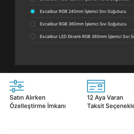
Excalibur RGB 240mm İşlemci Sıvı Soğutucu
Excalibur RGB 360mm İşlemci Sıvı Soğutucu
Excalibur LED Ekranlı RGB 360mm İşlemci Sıvı
Satın Alırken
12 Aya Varan
Özelleştirme İmkanı
Taksit Seçenekle
Casper ürünlerini satın alırken ihtiyacınıza
Anlaşmalı kredi kartlarına 1
göre özelleştirebilirsiniz.
taksit seçenekleri Casper'da