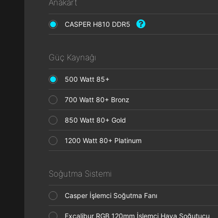
Anakart
CASPER H810 DDR5
Güç Kaynağı
500 Watt 85+
700 Watt 80+ Bronz
850 Watt 80+ Gold
1200 Watt 80+ Platinum
Soğutma Sistemi
Casper İşlemci Soğutma Fanı
Excalibur RGB 120mm İşlemci Hava Soğutucu