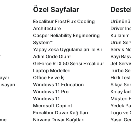
Özel Sayfalar
Deste
Excalibur FrostFlux Cooling
Ürününüz
Architecture
Driver İn
Casper Reliability Engineering
Kullanım 
System™
Ürün Serv
Yapay Zeka Uygulamaları İle Bir
Servis No
r
Adım Önde Olun!
Bayi Baş
GeForce RTX 50 Serisi Excalibur
Jet Servi
Laptop Modelleri
Turbo Se
ayarı
Office Ev ve İş
Hızlı Tes
isayarı
Windows 11 Education
Sıkça Sor
Windows 11 Pro
Kolay İad
Windows 11
Müşteri H
Microsoft Copilot
Yedek Pa
Excalibur Duvar Kağıtları
Logo ve 
rme
Nirvana Duvar Kağıtları
Yasal Ger