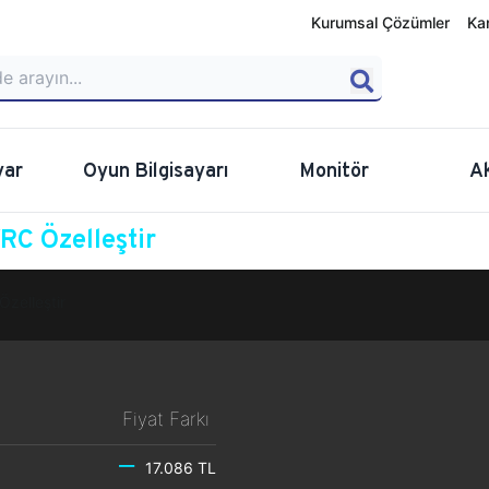
Kurumsal Çözümler
Ka
yar
Oyun Bilgisayarı
Monitör
A
C Özelleştir
Özelleştir
Fiyat Farkı
17.086 TL