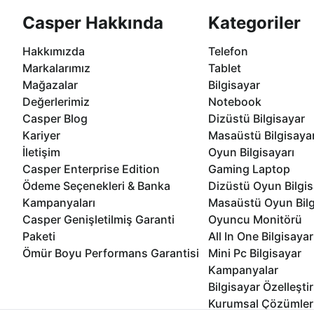
Casper Hakkında
Kategoriler
Hakkımızda
Telefon
Markalarımız
Tablet
Mağazalar
Bilgisayar
Değerlerimiz
Notebook
Casper Blog
Dizüstü Bilgisayar
Kariyer
Masaüstü Bilgisaya
İletişim
Oyun Bilgisayarı
Casper Enterprise Edition
Gaming Laptop
Ödeme Seçenekleri & Banka
Dizüstü Oyun Bilgis
Kampanyaları
Masaüstü Oyun Bilg
Casper Genişletilmiş Garanti
Oyuncu Monitörü
Paketi
All In One Bilgisayar
Ömür Boyu Performans Garantisi
Mini Pc Bilgisayar
Kampanyalar
Bilgisayar Özelleşti
Kurumsal Çözümler