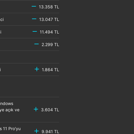
13.358 TL
emci
13.047 TL
mci
11.494 TL
2.299 TL
mci
1.864 TL
Windows
eye açık ve
3.604 TL
s 11 Pro'yu
9.941 TL