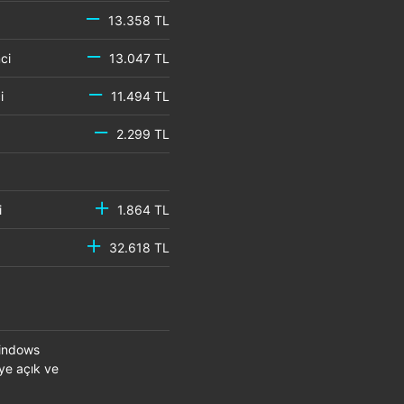
13.358 TL
emci
13.047 TL
mci
11.494 TL
2.299 TL
mci
1.864 TL
32.618 TL
Windows
eye açık ve