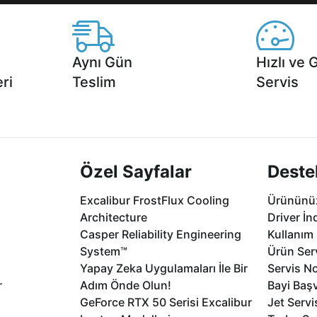
Aynı Gün
Hızlı ve 
ri
Teslim
Servis
2 aya varan
Seçili ürünlerde Aynı Gün Teslim!
1 Saatte servis,
.
seçenekleri Ca
Özel Sayfalar
Deste
Excalibur FrostFlux Cooling
Ürününüz
Architecture
Driver İn
Casper Reliability Engineering
Kullanım 
System™
Ürün Serv
Yapay Zeka Uygulamaları İle Bir
Servis No
r
Adım Önde Olun!
Bayi Baş
GeForce RTX 50 Serisi Excalibur
Jet Servi