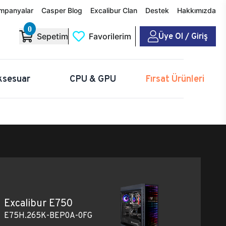
mpanyalar
Casper Blog
Excalibur Clan
Destek
Hakkımızda
0
Üye Ol / Giriş
Sepetim
Favorilerim
ksesuar
CPU & GPU
Fırsat Ürünleri
Excalibur E750
E75H.265K-BEP0A-0FG