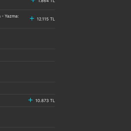
1.864 TL
 - Yazma:
12.115 TL
10.873 TL