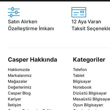
Satın Alırken
12 Aya Varan
Özelleştirme İmkanı
Taksit Seçenekle
Casper ürünlerini satın alırken ihtiyacınıza
Anlaşmalı kredi kartlarına 1
göre özelleştirebilirsiniz.
taksit seçenekleri Casper'da
Casper Hakkında
Kategoriler
Hakkımızda
Telefon
Markalarımız
Tablet
Mağazalar
Bilgisayar
Değerlerimiz
Notebook
Casper Blog
Dizüstü Bilgisayar
Kariyer
Masaüstü Bilgisaya
İletişim
Oyun Bilgisayarı