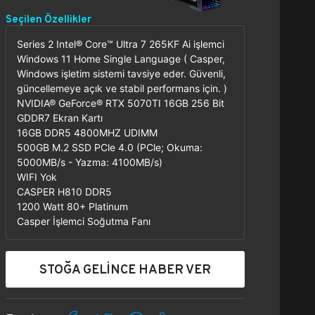
Seçilen Özellikler
Series 2 Intel® Core™ Ultra 7 265KF Ai işlemci
Windows 11 Home Single Language ( Casper,
Windows işletim sistemi tavsiye eder. Güvenli,
güncellemeye açık ve stabil performans için. )
NVIDIA® GeForce® RTX 5070TI 16GB 256 Bit
GDDR7 Ekran Kartı
16GB DDR5 4800MHZ UDIMM
500GB M.2 SSD PCle 4.0 (PCle; Okuma:
5000MB/s - Yazma: 4100MB/s)
WIFI Yok
CASPER H810 DDR5
1200 Watt 80+ Platinum
Casper İşlemci Soğutma Fanı
STOĞA GELİNCE HABER VER