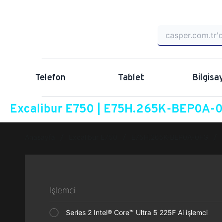
Telefon
Tablet
Bilgisa
Excalibur E750 | E75H.265K-BEP0A-0F
Anasayfa
Excalibur E750
E75H.265K-BEP0A-0FG
İşlemci
Series 2 Intel® Core™ Ultra 5 225F Ai işlemci