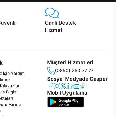
Güvenli
Canlı Destek
Hizmeti
 Jet servis ve Turbo servis
Ürünlerinizle ilgili Casper Canlı Destek
sper'da!
hizmeti her daim sizinle.
k
Müşteri Hizmetleri
(0850) 250 77 77
 İçin Yardım
Sosyal Medyada Casper
dirme
Casper Facebook
Casper Instagram
Casper Twitter
Casper LinkedIn
Casper YouTube
Casper TikTok
Kılavuzları
is Bilgisi
Mobil Uygulama
ktaları
vuru Formu
s