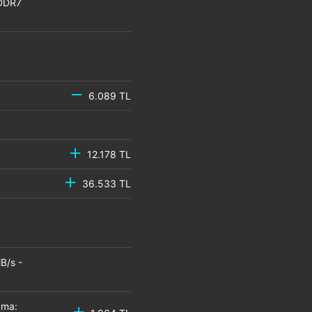
GDDR7
6.089 TL
12.178 TL
36.533 TL
B/s -
zma: