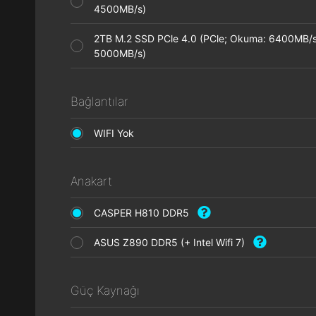
4500MB/s)
2TB M.2 SSD PCle 4.0 (PCle; Okuma: 6400MB/s
5000MB/s)
Bağlantılar
WIFI Yok
Anakart
CASPER H810 DDR5
ASUS Z890 DDR5 (+ Intel Wifi 7)
Güç Kaynağı