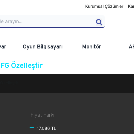
Kurumsal Çözümler
Ka
yar
Oyun Bilgisayarı
Monitör
A
G Özelleştir
Özelleştir
Fiyat Farkı
17.086 TL