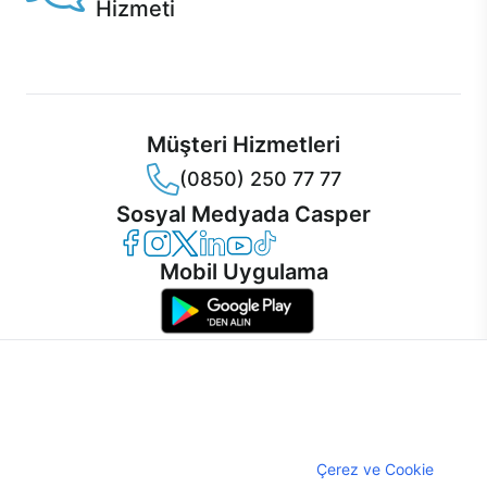
Hizmeti
Ürünlerinizle ilgili Casper Canlı Destek hizmeti her daim
sizinle.
Müşteri Hizmetleri
(0850) 250 77 77
Sosyal Medyada Casper
Casper Facebook
Casper Instagram
Casper Twitter
Casper LinkedIn
Casper YouTube
Casper TikTok
Mobil Uygulama
İnternet sitemizden en verimli şekilde faydalanabilmeniz ve
kullanıcı deneyimini geliştirebilmek için internet sitemizde
© 2021 - 2026 Casper Bilgisayar Sistemleri A.Ş. Tüm Hakları Saklıdır
çerezler kullanılmaktadır. Çerez kullanımını kabul edebilir,
KVKK
ayarlarınızdan çerezleri silebilir veya engelleyebilirsiniz.
Çerez Politikası
Çerezler hakkında detaylı bilgi almak için
Çerez ve Cookie
Bilgi Güvenliği