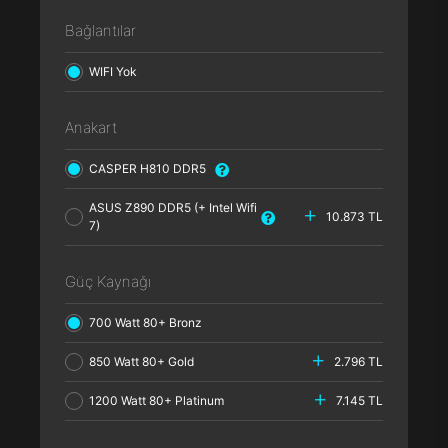
Bağlantılar
WIFI Yok
Anakart
CASPER H810 DDR5
ASUS Z890 DDR5 (+ Intel Wifi
10.873 TL
7)
Güç Kaynağı
700 Watt 80+ Bronz
850 Watt 80+ Gold
2.796 TL
1200 Watt 80+ Platinum
7.145 TL