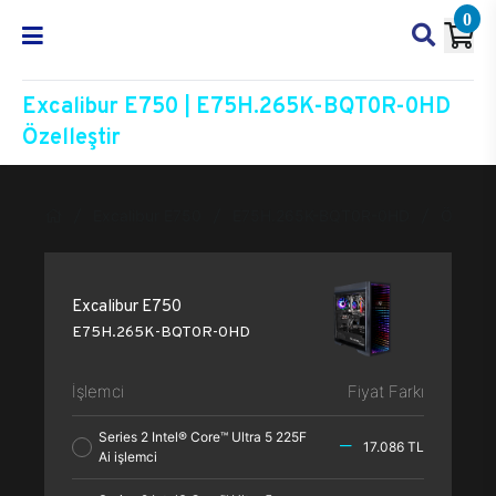
0
Excalibur E750 | E75H.265K-BQT0R-0HD
Özelleştir
Excalibur E750
E75H.265K-BQT0R-0HD
Özelleşt
Excalibur E750
E75H.265K-BQT0R-0HD
İşlemci
Fiyat Farkı
Series 2 Intel® Core™ Ultra 5 225F
17.086 TL
Ai işlemci