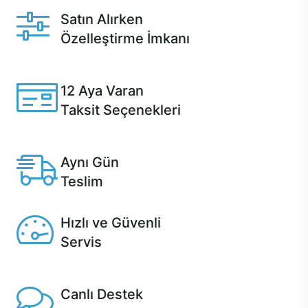
Satın Alırken
Özelleştirme İmkanı
Casper ürünlerini satın alırken ihtiyacınıza göre
özelleştirebilirsiniz.
12 Aya Varan
Taksit Seçenekleri
Anlaşmalı kredi kartlarına 12 aya varan taksit seçenekleri
Casper'da.
Aynı Gün
Teslim
Seçili ürünlerde Aynı Gün Teslim!
Hızlı ve Güvenli
Servis
1 Saatte servis, Jet servis ve Turbo servis seçenekleri
Casper'da!
Canlı Destek