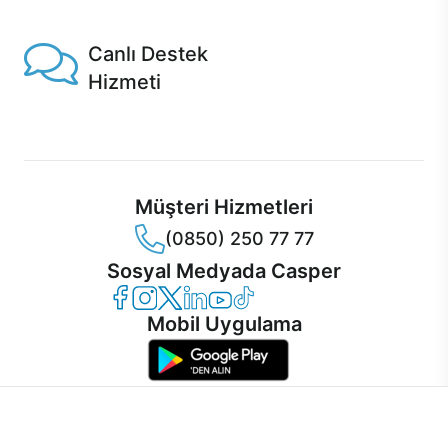
Casper'da!
Canlı Destek
Hizmeti
Ürünlerinizle ilgili Casper Canlı Destek hizmeti her daim
sizinle.
Müşteri Hizmetleri
(0850) 250 77 77
Sosyal Medyada Casper
Casper Facebook
Casper Instagram
Casper Twitter
Casper LinkedIn
Casper YouTube
Casper TikTok
Mobil Uygulama
İnternet sitemizden en verimli şekilde faydalanabilmeniz ve
kullanıcı deneyimini geliştirebilmek için internet sitemizde