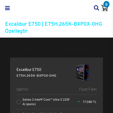
0
Excalibur E750 | E75H.265K-BXP0X-0HG
Özelleştir
Excalibur E750
E75H.265K-BXP0X-0HG
Özelleşt
Excalibur E750
E75H.265K-BXP0X-0HG
İşlemci
Fiyat Farkı
Series 2 Intel® Core™ Ultra 5 225F
17.086 TL
Ai işlemci