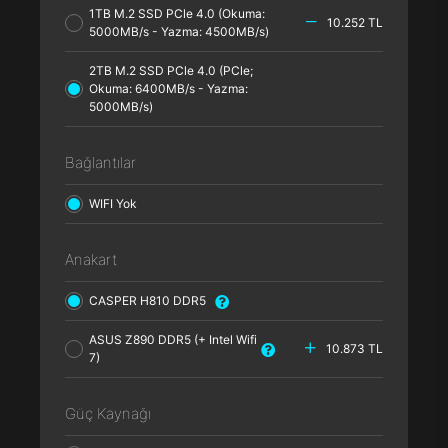
1TB M.2 SSD PCle 4.0 (Okuma:
10.252 TL
5000MB/s - Yazma: 4500MB/s)
2TB M.2 SSD PCle 4.0 (PCle;
Okuma: 6400MB/s - Yazma:
5000MB/s)
Bağlantılar
WIFI Yok
Anakart
CASPER H810 DDR5
ASUS Z890 DDR5 (+ Intel Wifi
10.873 TL
7)
Güç Kaynağı