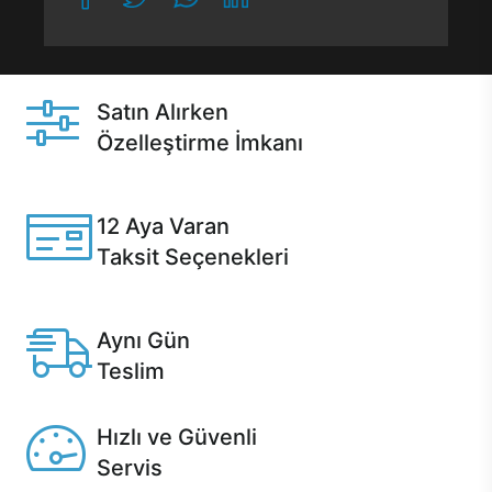
Satın Alırken
Özelleştirme İmkanı
Casper ürünlerini satın alırken ihtiyacınıza göre
özelleştirebilirsiniz.
12 Aya Varan
Taksit Seçenekleri
Anlaşmalı kredi kartlarına 12 aya varan taksit seçenekleri
Casper'da.
Aynı Gün
Teslim
Seçili ürünlerde Aynı Gün Teslim!
Hızlı ve Güvenli
Servis
1 Saatte servis, Jet servis ve Turbo servis seçenekleri