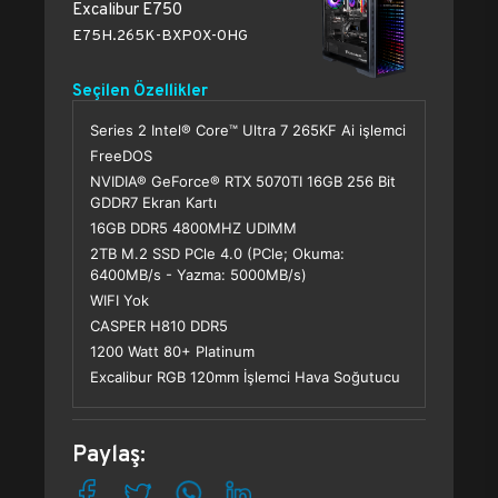
Excalibur E750
E75H.265K-BXP0X-0HG
Seçilen Özellikler
Series 2 Intel® Core™ Ultra 7 265KF Ai işlemci
FreeDOS
NVIDIA® GeForce® RTX 5070TI 16GB 256 Bit
GDDR7 Ekran Kartı
16GB DDR5 4800MHZ UDIMM
2TB M.2 SSD PCle 4.0 (PCle; Okuma:
6400MB/s - Yazma: 5000MB/s)
WIFI Yok
CASPER H810 DDR5
1200 Watt 80+ Platinum
Excalibur RGB 120mm İşlemci Hava Soğutucu
Paylaş: