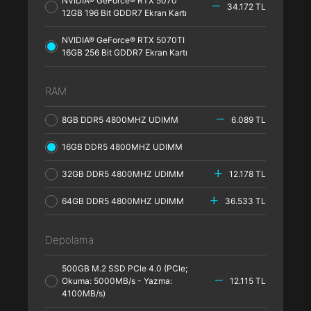
NVIDIA® GeForce® RTX 5070
34.172 TL
12GB 196 Bit GDDR7 Ekran Kartı
NVIDIA® GeForce® RTX 5070TI
16GB 256 Bit GDDR7 Ekran Kartı
RAM
8GB DDR5 4800MHZ UDIMM
6.089 TL
16GB DDR5 4800MHZ UDIMM
32GB DDR5 4800MHZ UDIMM
12.178 TL
64GB DDR5 4800MHZ UDIMM
36.533 TL
Depolama
500GB M.2 SSD PCle 4.0 (PCle;
Okuma: 5000MB/s - Yazma:
12.115 TL
4100MB/s)