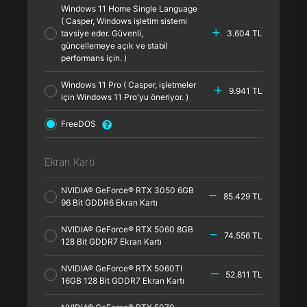
Windows 11 Home Single Language
( Casper, Windows işletim sistemi
tavsiye eder. Güvenli,
3.604 TL
güncellemeye açık ve stabil
performans için. )
Windows 11 Pro ( Casper, işletmeler
9.941 TL
için Windows 11 Pro'yu öneriyor. )
FreeDOS
Ekran Kartı
NVIDIA® GeForce® RTX 3050 6GB
85.429 TL
96 Bit GDDR6 Ekran Kartı
NVIDIA® GeForce® RTX 5060 8GB
74.556 TL
128 Bit GDDR7 Ekran Kartı
NVIDIA® GeForce® RTX 5060TI
52.811 TL
16GB 128 Bit GDDR7 Ekran Kartı