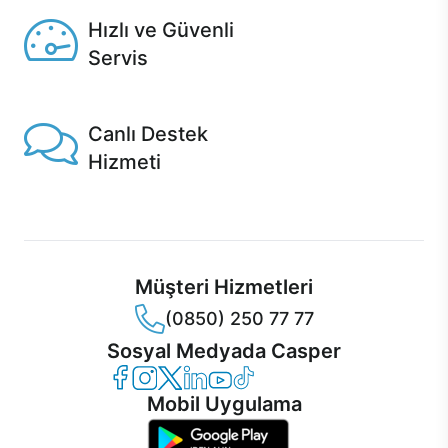
Hızlı ve Güvenli
Servis
1 Saatte servis, Jet servis ve Turbo servis seçenekleri
Casper'da!
Canlı Destek
Hizmeti
Ürünlerinizle ilgili Casper Canlı Destek hizmeti her daim
sizinle.
Müşteri Hizmetleri
(0850) 250 77 77
Sosyal Medyada Casper
Casper Facebook
Casper Instagram
Casper Twitter
Casper LinkedIn
Casper YouTube
Casper TikTok
Mobil Uygulama