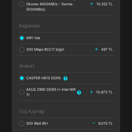
Okuma: 6400MB/s - Yazma:
10.252 TL
5000MB/s)
Bağlantılar
WIFI Yok
300 Mbps 802.11 b/g/n
497 TL
Anakart
CASPER H810 DDR5
ASUS Z890 DDR5 (+ Intel Wifi
10.873 TL
7)
Güç Kaynağı
500 Watt 85+
8.015 TL