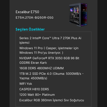
Excalibur E750
E75H.270K-BQ50R-0SG
Seçilen Özellikler
Series 2 Intel® Core™ Ultra 7 270K Plus Ai
işlemci
Windows 11 Pro ( Casper, işletmeler için
Windows 11 Pro'yu öneriyor. )
NVIDIA® GeForce® RTX 3050 6GB 96 Bit
GDDR6 Ekran Kartı
16GB DDR5 4800MHZ UDIMM
1TB M.2 SSD PCle 4.0 (Okuma: 5000MB/s -
Yazma: 4500MB/s)
WIFI Yok
CASPER H810 DDR5
1200 Watt 80+ Platinum
Excalibur RGB 360mm İşlemci Sıvı Soğutucu