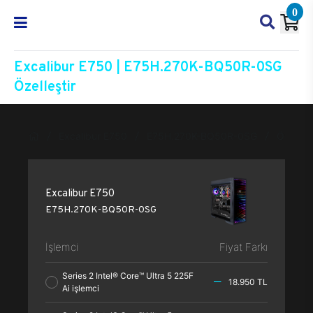
0
Excalibur E750 | E75H.270K-BQ50R-0SG
Özelleştir
Excalibur E750
E75H.270K-BQ50R-0SG
Özelleşt
Excalibur E750
E75H.270K-BQ50R-0SG
İşlemci
Fiyat Farkı
Series 2 Intel® Core™ Ultra 5 225F
18.950 TL
Ai işlemci