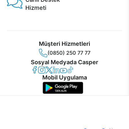
Hizmeti
Ürünlerinizle ilgili Casper Canlı Destek hizmeti her daim
sizinle.
Müşteri Hizmetleri
(0850) 250 77 77
Sosyal Medyada Casper
Casper Facebook
Casper Instagram
Casper Twitter
Casper LinkedIn
Casper YouTube
Casper TikTok
Mobil Uygulama
İnternet sitemizden en verimli şekilde faydalanabilmeniz ve
kullanıcı deneyimini geliştirebilmek için internet sitemizde
© 2021 - 2026 Casper Bilgisayar Sistemleri A.Ş. Tüm Hakları Saklıdır
çerezler kullanılmaktadır. Çerez kullanımını kabul edebilir,
KVKK
ayarlarınızdan çerezleri silebilir veya engelleyebilirsiniz.
Çerez Politikası