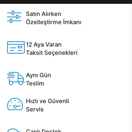
Satın Alırken
Özelleştirme İmkanı
Casper ürünlerini satın alırken ihtiyacınıza göre
özelleştirebilirsiniz.
12 Aya Varan
Taksit Seçenekleri
Anlaşmalı kredi kartlarına 12 aya varan taksit seçenekleri
Casper'da.
Aynı Gün
Teslim
Seçili ürünlerde Aynı Gün Teslim!
Hızlı ve Güvenli
Servis
1 Saatte servis, Jet servis ve Turbo servis seçenekleri
Casper'da!
Canlı Destek