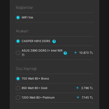
Bağlantılar
WIFI Yok
Anakart
CASPER H810 DDR5
ASUS Z890 DDR5 (+ Intel Wifi
10.873 TL
7)
Güç Kaynağı
700 Watt 80+ Bronz
850 Watt 80+ Gold
2.796 TL
1200 Watt 80+ Platinum
7.145 TL