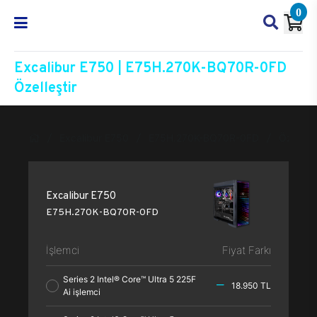
0
Excalibur E750 | E75H.270K-BQ70R-0FD
Özelleştir
Excalibur E750
E75H.270K-BQ70R-0FD
Özelleşt
Excalibur E750
E75H.270K-BQ70R-0FD
İşlemci
Fiyat Farkı
Series 2 Intel® Core™ Ultra 5 225F
18.950 TL
Ai işlemci