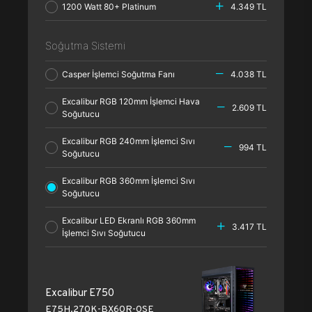
1200 Watt 80+ Platinum
4.349 TL
Soğutma Sistemi
Casper İşlemci Soğutma Fanı
4.038 TL
Excalibur RGB 120mm İşlemci Hava
2.609 TL
Soğutucu
Excalibur RGB 240mm İşlemci Sıvı
994 TL
Soğutucu
Excalibur RGB 360mm İşlemci Sıvı
Soğutucu
Excalibur LED Ekranlı RGB 360mm
3.417 TL
İşlemci Sıvı Soğutucu
Excalibur E750
E75H.270K-BX60R-0SE