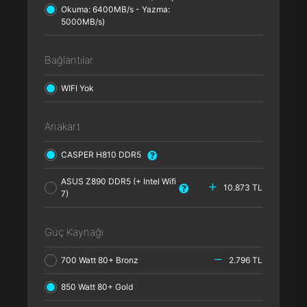
Okuma: 6400MB/s - Yazma:
5000MB/s)
Bağlantılar
WIFI Yok
Anakart
CASPER H810 DDR5
ASUS Z890 DDR5 (+ Intel Wifi
10.873 TL
7)
Güç Kaynağı
700 Watt 80+ Bronz
2.796 TL
850 Watt 80+ Gold