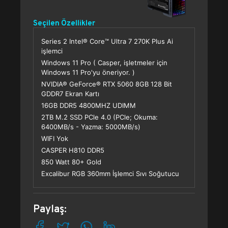
Seçilen Özellikler
Series 2 Intel® Core™ Ultra 7 270K Plus Ai
işlemci
Windows 11 Pro ( Casper, işletmeler için
Windows 11 Pro'yu öneriyor. )
NVIDIA® GeForce® RTX 5060 8GB 128 Bit
GDDR7 Ekran Kartı
16GB DDR5 4800MHZ UDIMM
2TB M.2 SSD PCle 4.0 (PCle; Okuma:
6400MB/s - Yazma: 5000MB/s)
WIFI Yok
CASPER H810 DDR5
850 Watt 80+ Gold
Excalibur RGB 360mm İşlemci Sıvı Soğutucu
Paylaş: