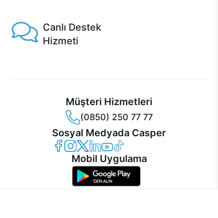
1 Saatte servis, Jet servis ve Turbo servis seçenekleri
Casper'da!
Canlı Destek
Hizmeti
Ürünlerinizle ilgili Casper Canlı Destek hizmeti her daim
sizinle.
Müşteri Hizmetleri
(0850) 250 77 77
Sosyal Medyada Casper
Casper Facebook
Casper Instagram
Casper Twitter
Casper LinkedIn
Casper YouTube
Casper TikTok
Mobil Uygulama
İnternet sitemizden en verimli şekilde faydalanabilmeniz ve
kullanıcı deneyimini geliştirebilmek için internet sitemizde