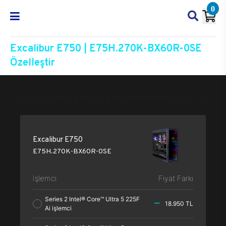
0
Excalibur E750 | E75H.270K-BX60R-0SE
Özelleştir
Excalibur E750
E75H.270K-BX60R-0SE
Özelleşti
Excalibur E750
E75H.270K-BX60R-0SE
İşlemci
Fiyat Farkı
Series 2 Intel® Core™ Ultra 5 225F
18.950 TL
Ai işlemci