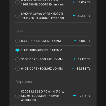
NVIDIA® GeForce® RTX 5070
18.639 TL
12GB 196 Bit GDDR7 Ekran Kartı
NVIDIA® GeForce® RTX 5070TI
52.811 TL
16GB 256 Bit GDDR7 Ekran Kartı
RAM
8GB DDR5 4800MHZ UDIMM
6.089 TL
16GB DDR5 4800MHZ UDIMM
32GB DDR5 4800MHZ UDIMM
12.178 TL
64GB DDR5 4800MHZ UDIMM
36.533 TL
Depolama
500GB M.2 SSD PCle 4.0 (PCle;
Okuma: 5000MB/s - Yazma:
12.115 TL
4100MB/s)