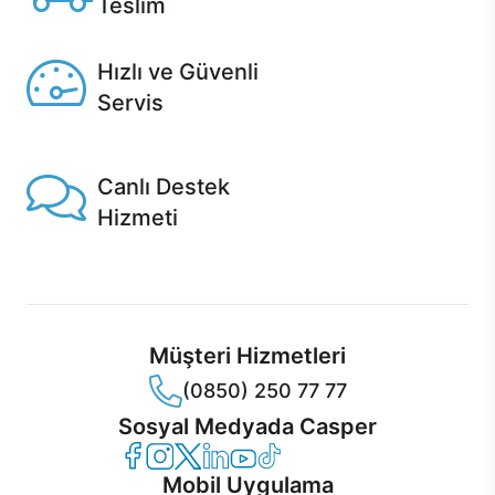
Teslim
Seçili ürünlerde Aynı Gün Teslim!
Hızlı ve Güvenli
Servis
1 Saatte servis, Jet servis ve Turbo servis seçenekleri
Casper'da!
Canlı Destek
Hizmeti
Ürünlerinizle ilgili Casper Canlı Destek hizmeti her daim
sizinle.
Müşteri Hizmetleri
(0850) 250 77 77
Sosyal Medyada Casper
Casper Facebook
Casper Instagram
Casper Twitter
Casper LinkedIn
Casper YouTube
Casper TikTok
Mobil Uygulama