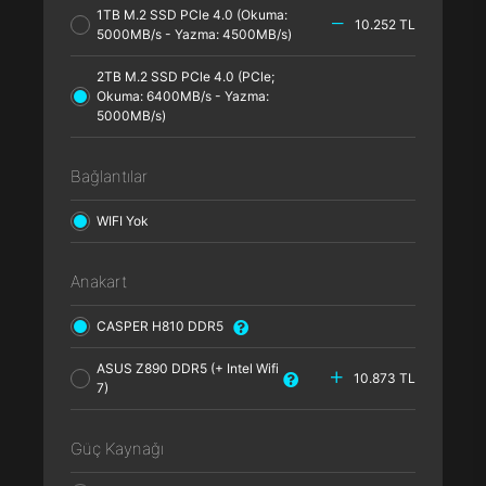
1TB M.2 SSD PCle 4.0 (Okuma:
10.252 TL
5000MB/s - Yazma: 4500MB/s)
2TB M.2 SSD PCle 4.0 (PCle;
Okuma: 6400MB/s - Yazma:
5000MB/s)
Bağlantılar
WIFI Yok
Anakart
CASPER H810 DDR5
ASUS Z890 DDR5 (+ Intel Wifi
10.873 TL
7)
Güç Kaynağı