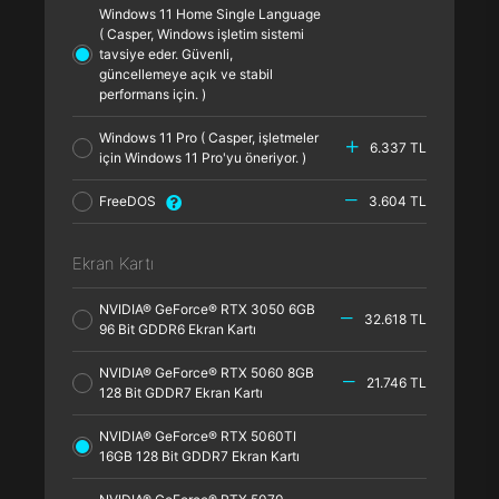
Windows 11 Home Single Language
( Casper, Windows işletim sistemi
tavsiye eder. Güvenli,
güncellemeye açık ve stabil
performans için. )
Windows 11 Pro ( Casper, işletmeler
6.337 TL
için Windows 11 Pro'yu öneriyor. )
FreeDOS
3.604 TL
Ekran Kartı
NVIDIA® GeForce® RTX 3050 6GB
32.618 TL
96 Bit GDDR6 Ekran Kartı
NVIDIA® GeForce® RTX 5060 8GB
21.746 TL
128 Bit GDDR7 Ekran Kartı
NVIDIA® GeForce® RTX 5060TI
16GB 128 Bit GDDR7 Ekran Kartı