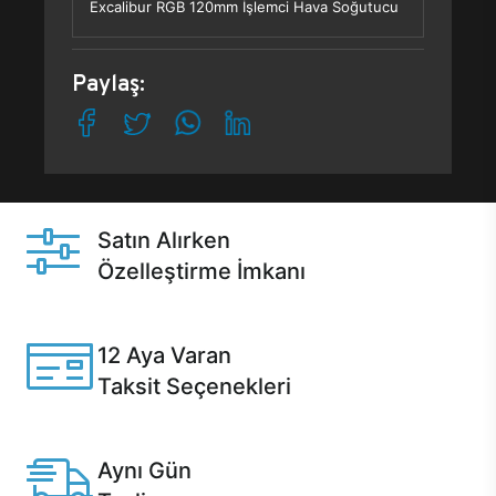
Excalibur RGB 120mm İşlemci Hava Soğutucu
Paylaş:
Satın Alırken
Özelleştirme İmkanı
Casper ürünlerini satın alırken ihtiyacınıza göre
özelleştirebilirsiniz.
12 Aya Varan
Taksit Seçenekleri
Anlaşmalı kredi kartlarına 12 aya varan taksit seçenekleri
Casper'da.
Aynı Gün