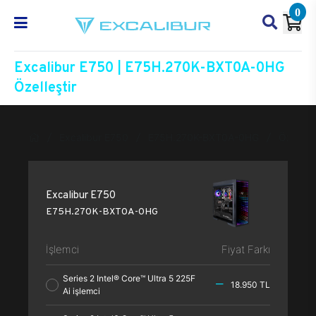
0
Excalibur E750 | E75H.270K-BXT0A-0HG
Özelleştir
Excalibur E750
E75H.270K-BXT0A-0HG
Özelleşt
Excalibur E750
E75H.270K-BXT0A-0HG
İşlemci
Fiyat Farkı
Series 2 Intel® Core™ Ultra 5 225F
18.950 TL
Ai işlemci