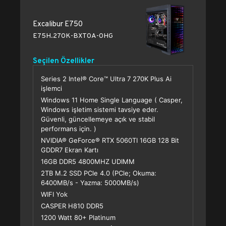
Excalibur E750
E75H.270K-BXT0A-0HG
Seçilen Özellikler
Series 2 Intel® Core™ Ultra 7 270K Plus Ai
işlemci
Windows 11 Home Single Language ( Casper,
Windows işletim sistemi tavsiye eder.
Güvenli, güncellemeye açık ve stabil
performans için. )
NVIDIA® GeForce® RTX 5060TI 16GB 128 Bit
GDDR7 Ekran Kartı
16GB DDR5 4800MHZ UDIMM
2TB M.2 SSD PCle 4.0 (PCle; Okuma:
6400MB/s - Yazma: 5000MB/s)
WIFI Yok
CASPER H810 DDR5
1200 Watt 80+ Platinum