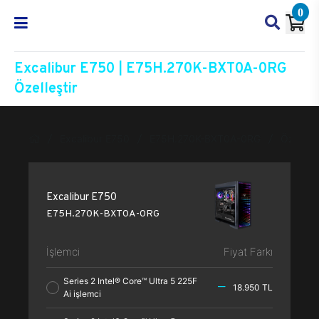
0
Excalibur E750 | E75H.270K-BXT0A-0RG
Özelleştir
Excalibur E750
E75H.270K-BXT0A-0RG
Özelleşt
Excalibur E750
E75H.270K-BXT0A-0RG
İşlemci
Fiyat Farkı
Series 2 Intel® Core™ Ultra 5 225F
18.950 TL
Ai işlemci