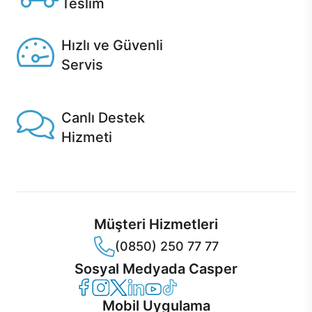
Teslim
Seçili ürünlerde Aynı Gün Teslim!
Hızlı ve Güvenli
Servis
1 Saatte servis, Jet servis ve Turbo servis seçenekleri
Casper'da!
Canlı Destek
Hizmeti
Ürünlerinizle ilgili Casper Canlı Destek hizmeti her daim
sizinle.
Müşteri Hizmetleri
(0850) 250 77 77
Sosyal Medyada Casper
Casper Facebook
Casper Instagram
Casper Twitter
Casper LinkedIn
Casper YouTube
Casper TikTok
Mobil Uygulama