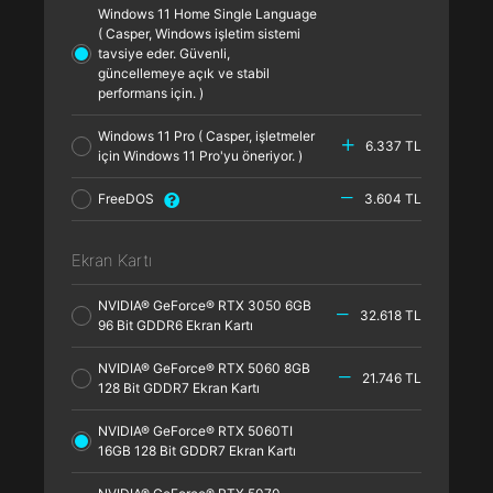
Windows 11 Home Single Language
( Casper, Windows işletim sistemi
tavsiye eder. Güvenli,
güncellemeye açık ve stabil
performans için. )
Windows 11 Pro ( Casper, işletmeler
6.337 TL
için Windows 11 Pro'yu öneriyor. )
FreeDOS
3.604 TL
Ekran Kartı
NVIDIA® GeForce® RTX 3050 6GB
32.618 TL
96 Bit GDDR6 Ekran Kartı
NVIDIA® GeForce® RTX 5060 8GB
21.746 TL
128 Bit GDDR7 Ekran Kartı
NVIDIA® GeForce® RTX 5060TI
16GB 128 Bit GDDR7 Ekran Kartı