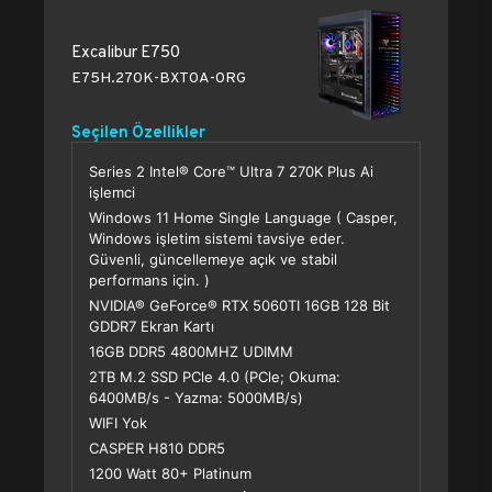
Excalibur E750
E75H.270K-BXT0A-0RG
Seçilen Özellikler
Series 2 Intel® Core™ Ultra 7 270K Plus Ai
işlemci
Windows 11 Home Single Language ( Casper,
Windows işletim sistemi tavsiye eder.
Güvenli, güncellemeye açık ve stabil
performans için. )
NVIDIA® GeForce® RTX 5060TI 16GB 128 Bit
GDDR7 Ekran Kartı
16GB DDR5 4800MHZ UDIMM
2TB M.2 SSD PCle 4.0 (PCle; Okuma:
6400MB/s - Yazma: 5000MB/s)
WIFI Yok
CASPER H810 DDR5
1200 Watt 80+ Platinum