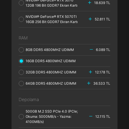
NVIDIA® GeForce® RTX 5070
18.639 TL
12GB 196 Bit GDDR7 Ekran Kartı
NVIDIA® GeForce® RTX 5070TI
52.811 TL
16GB 256 Bit GDDR7 Ekran Kartı
RAM
8GB DDR5 4800MHZ UDIMM
6.089 TL
16GB DDR5 4800MHZ UDIMM
32GB DDR5 4800MHZ UDIMM
12.178 TL
64GB DDR5 4800MHZ UDIMM
36.533 TL
Depolama
500GB M.2 SSD PCle 4.0 (PCle;
Okuma: 5000MB/s - Yazma:
12.115 TL
4100MB/s)