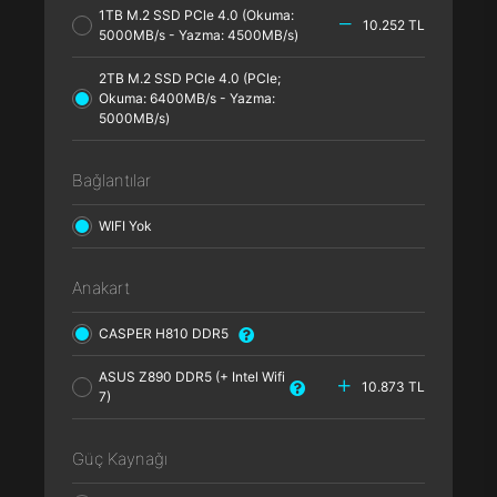
1TB M.2 SSD PCle 4.0 (Okuma:
10.252 TL
5000MB/s - Yazma: 4500MB/s)
2TB M.2 SSD PCle 4.0 (PCle;
Okuma: 6400MB/s - Yazma:
5000MB/s)
Bağlantılar
WIFI Yok
Anakart
CASPER H810 DDR5
ASUS Z890 DDR5 (+ Intel Wifi
10.873 TL
7)
Güç Kaynağı