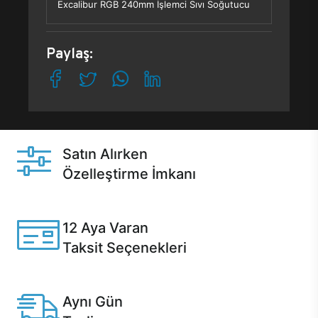
Excalibur RGB 240mm İşlemci Sıvı Soğutucu
Paylaş:
Satın Alırken
Özelleştirme İmkanı
Casper ürünlerini satın alırken ihtiyacınıza göre
özelleştirebilirsiniz.
12 Aya Varan
Taksit Seçenekleri
Anlaşmalı kredi kartlarına 12 aya varan taksit seçenekleri
Casper'da.
Aynı Gün