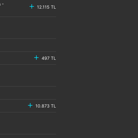
 -
12.115 TL
497 TL
10.873 TL