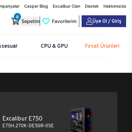
mpanyalar
Casper Blog
Excalibur Clan
Destek
Hakkımızda
0
Üye Ol / Giriş
Sepetim
Favorilerim
ksesuar
CPU & GPU
Fırsat Ürünleri
Excalibur E750
E75H.270K-DE50R-0SE