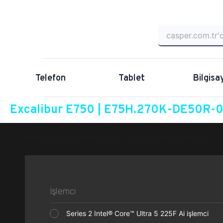
Telefon
Tablet
Bilgisa
Excalibur E750 | E75H.270K-DE50R-0S
Anasayfa
Excalibur E750
E75H.270K-DE50R-0SE
İşlemci
Series 2 Intel® Core™ Ultra 5 225F Ai işlemci