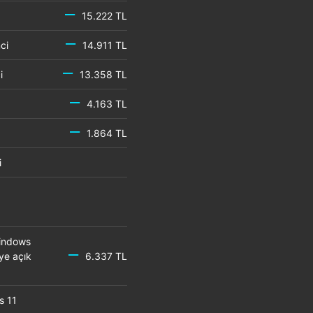
15.222 TL
emci
14.911 TL
mci
13.358 TL
4.163 TL
1.864 TL
mci
Windows
ye açık
6.337 TL
s 11