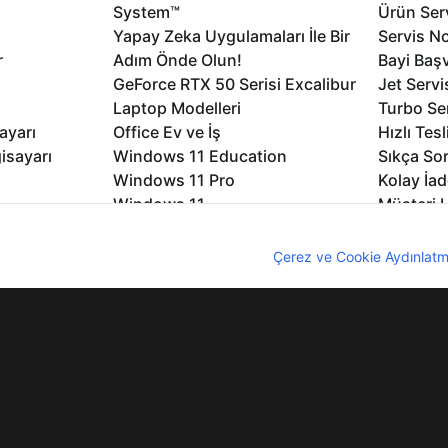
System™
Ürün Serv
Yapay Zeka Uygulamaları İle Bir
Servis No
r
Adım Önde Olun!
Bayi Baş
GeForce RTX 50 Serisi Excalibur
Jet Servi
Laptop Modelleri
Turbo Se
ayarı
Office Ev ve İş
Hızlı Tes
isayarı
Windows 11 Education
Sıkça Sor
Windows 11 Pro
Kolay İad
Windows 11
Müşteri H
Microsoft Copilot
Yedek Pa
nıcı deneyimini geliştirebilmek için internet sitemizde çerezler kullan
Excalibur Duvar Kağıtları
Logo ve 
z. Çerezler hakkında detaylı bilgi almak için
Çerez ve Cookie Aydınlatm
rme
Nirvana Duvar Kağıtları
Yasal Ger
lıdır
KVKK
Çerez Politikası
Bilgi Güvenliği
Bi