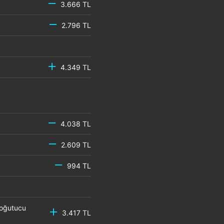
3.666 TL
2.796 TL
4.349 TL
4.038 TL
2.609 TL
994 TL
Soğutucu
3.417 TL