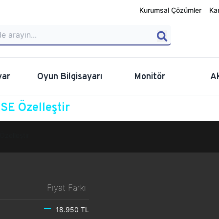
Kurumsal Çözümler
Ka
yar
Oyun Bilgisayarı
Monitör
A
E Özelleştir
Özelleştir
Fiyat Farkı
18.950 TL