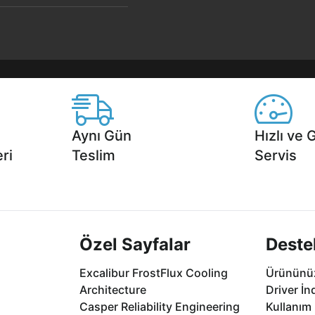
Aynı Gün
Hızlı ve 
ri
Teslim
Servis
2 aya varan
Seçili ürünlerde Aynı Gün Teslim!
1 Saatte servis,
.
seçenekleri Ca
Özel Sayfalar
Deste
Excalibur FrostFlux Cooling
Ürününüz
Architecture
Driver İn
Casper Reliability Engineering
Kullanım 