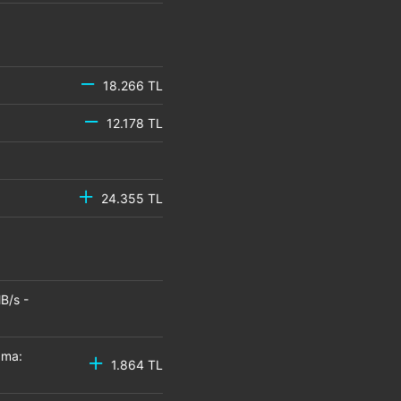
18.266 TL
12.178 TL
24.355 TL
B/s -
zma:
1.864 TL