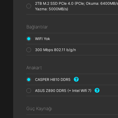
2TB M.2 SSD PCle 4.0 (PCle; Okuma: 6400MB/s
Yazma: 5000MB/s)
Bağlantılar
WIFI Yok
300 Mbps 802.11 b/g/n
Anakart
CASPER H810 DDR5
ASUS Z890 DDR5 (+ Intel Wifi 7)
Güç Kaynağı