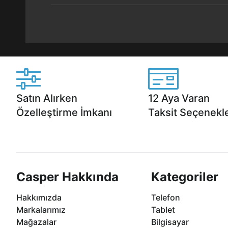
Satın Alırken
12 Aya Varan
Özelleştirme İmkanı
Taksit Seçenekle
Casper ürünlerini satın alırken ihtiyacınıza
Anlaşmalı kredi kartlarına 1
göre özelleştirebilirsiniz.
taksit seçenekleri Casper'da
Casper Hakkında
Kategoriler
Hakkımızda
Telefon
Markalarımız
Tablet
Mağazalar
Bilgisayar