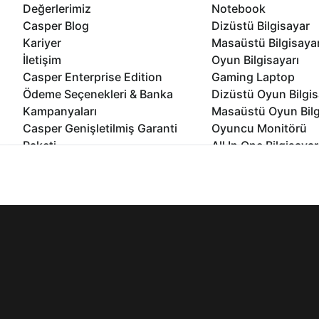
Değerlerimiz
Notebook
Casper Blog
Dizüstü Bilgisayar
Kariyer
Masaüstü Bilgisaya
İletişim
Oyun Bilgisayarı
Casper Enterprise Edition
Gaming Laptop
Ödeme Seçenekleri & Banka
Dizüstü Oyun Bilgis
Kampanyaları
Masaüstü Oyun Bilg
Casper Genişletilmiş Garanti
Oyuncu Monitörü
Paketi
All In One Bilgisayar
Ömür Boyu Performans Garantisi
Mini Pc Bilgisayar
İnternet sitemizden en verimli şekilde faydalanabilmeniz ve kulla
Kampanyalar
edebilir, ayarlarınızdan çerezleri silebilir veya engelleyebilirsini
Bilgisayar Özelleşti
Kurumsal Çözümler
© 2021 - 2026 Casper Bilgisayar Sistemleri A.Ş. Tüm Hakları Sak