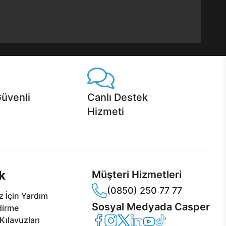
Güvenli
Canlı Destek
Hizmeti
 Jet servis ve Turbo servis
Ürünlerinizle ilgili Casper Canlı Destek
sper'da!
hizmeti her daim sizinle.
k
Müşteri Hizmetleri
(0850) 250 77 77
 İçin Yardım
Sosyal Medyada Casper
dirme
Casper Facebook
Casper Instagram
Casper Twitter
Casper LinkedIn
Casper YouTube
Casper TikTok
Kılavuzları