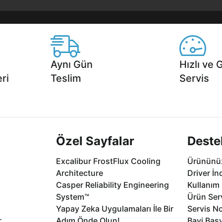
Aynı Gün
Hızlı ve 
ri
Teslim
Servis
2 aya varan
Seçili ürünlerde Aynı Gün Teslim!
1 Saatte servis,
.
seçenekleri Ca
Özel Sayfalar
Deste
Excalibur FrostFlux Cooling
Ürününüz
Architecture
Driver İn
Casper Reliability Engineering
Kullanım 
System™
Ürün Serv
Yapay Zeka Uygulamaları İle Bir
Servis No
r
Adım Önde Olun!
Bayi Baş