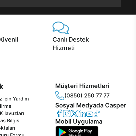
Güvenli
Canlı Destek
Hizmeti
 Jet servis ve Turbo servis
Ürünlerinizle ilgili Casper Canlı Destek
sper'da!
hizmeti her daim sizinle.
k
Müşteri Hizmetleri
(0850) 250 77 77
 İçin Yardım
Sosyal Medyada Casper
dirme
Casper Facebook
Casper Instagram
Casper Twitter
Casper LinkedIn
Casper YouTube
Casper TikTok
Kılavuzları
is Bilgisi
Mobil Uygulama
ktaları
vuru Formu