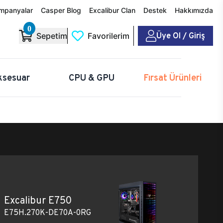
mpanyalar
Casper Blog
Excalibur Clan
Destek
Hakkımızda
0
Üye Ol / Giriş
Sepetim
Favorilerim
ksesuar
CPU & GPU
Fırsat Ürünleri
Excalibur E750
E75H.270K-DE70A-0RG