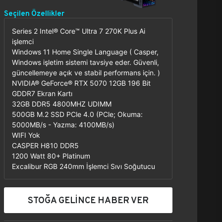
Seçilen Özellikler
Series 2 Intel® Core™ Ultra 7 270K Plus Ai
işlemci
Windows 11 Home Single Language ( Casper,
Windows işletim sistemi tavsiye eder. Güvenli,
güncellemeye açık ve stabil performans için. )
NVIDIA® GeForce® RTX 5070 12GB 196 Bit
GDDR7 Ekran Kartı
32GB DDR5 4800MHZ UDIMM
500GB M.2 SSD PCle 4.0 (PCle; Okuma:
5000MB/s - Yazma: 4100MB/s)
WIFI Yok
CASPER H810 DDR5
1200 Watt 80+ Platinum
Excalibur RGB 240mm İşlemci Sıvı Soğutucu
STOĞA GELİNCE HABER VER