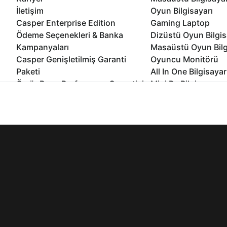
İletişim
Oyun Bilgisayarı
Casper Enterprise Edition
Gaming Laptop
Ödeme Seçenekleri & Banka
Dizüstü Oyun Bilgis
Kampanyaları
Masaüstü Oyun Bilg
Casper Genişletilmiş Garanti
Oyuncu Monitörü
Paketi
All In One Bilgisayar
Ömür Boyu Performans Garantisi
Mini Pc Bilgisayar
Kampanyalar
İnternet sitemizden en verimli şekilde faydalanabilmeniz ve kulla
Bilgisayar Özelleşti
edebilir, ayarlarınızdan çerezleri silebilir veya engelleyebilirsini
Kurumsal Çözümler
© 2021 - 2026 Casper Bilgisayar Sistemleri A.Ş. Tüm Hakları Sak