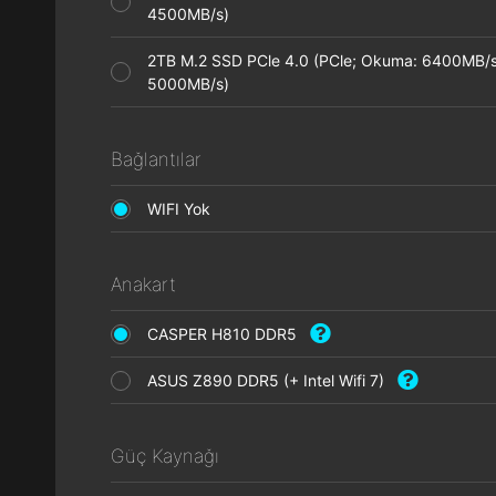
4500MB/s)
2TB M.2 SSD PCle 4.0 (PCle; Okuma: 6400MB/s
5000MB/s)
Bağlantılar
WIFI Yok
Anakart
CASPER H810 DDR5
ASUS Z890 DDR5 (+ Intel Wifi 7)
Güç Kaynağı