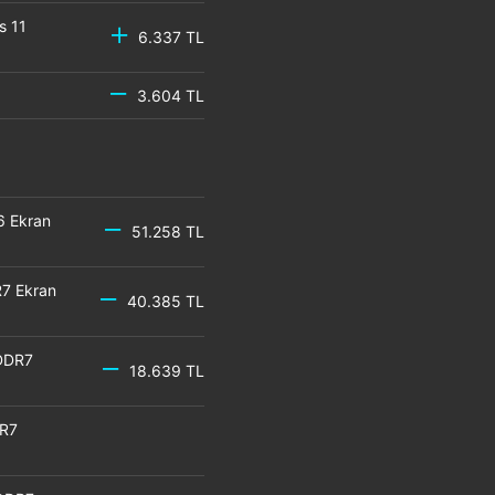
s 11
6.337 TL
3.604 TL
6 Ekran
51.258 TL
7 Ekran
40.385 TL
DDR7
18.639 TL
DR7