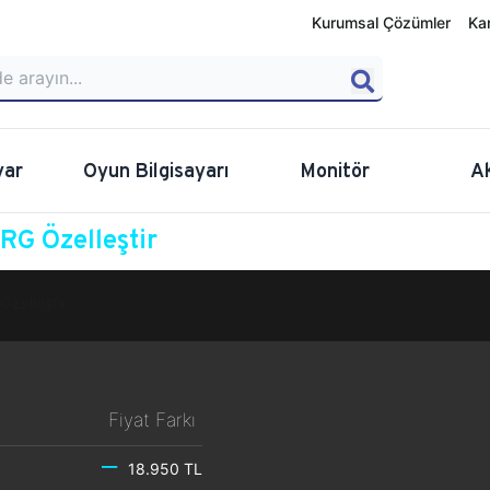
Kurumsal Çözümler
Ka
yar
Oyun Bilgisayarı
Monitör
A
G Özelleştir
Özelleştir
Fiyat Farkı
18.950 TL