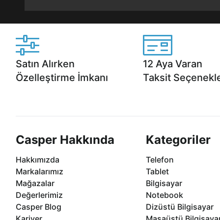
Satın Alırken
12 Aya Varan
Özelleştirme İmkanı
Taksit Seçenekle
Casper ürünlerini satın alırken ihtiyacınıza
Anlaşmalı kredi kartlarına 1
göre özelleştirebilirsiniz.
taksit seçenekleri Casper'da
Casper Hakkında
Kategoriler
Hakkımızda
Telefon
Markalarımız
Tablet
Mağazalar
Bilgisayar
Değerlerimiz
Notebook
Casper Blog
Dizüstü Bilgisayar
Kariyer
Masaüstü Bilgisaya