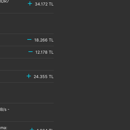
GDDR7
34.172 TL
18.266 TL
12.178 TL
24.355 TL
B/s -
zma: