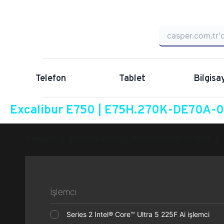
Telefon
Tablet
Bilgisa
Excalibur E750 | E75H.270K-DE70A-0R
Anasayfa
Excalibur E750
E75H.270K-DE70A-0RG
İşlemci
Series 2 Intel® Core™ Ultra 5 225F Ai işlemci