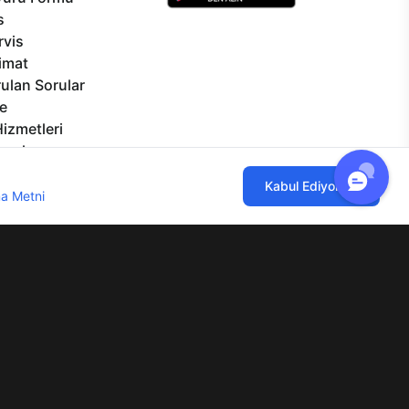
s
rvis
limat
ulan Sorular
e
izmetleri
rçalar
Görseller
ılmaktadır. Çerez kullanımını kabul
Kabul Ediyorum
eklilikler
a Metni
'ni incelemenizi rica ederiz.
lgi Toplumu Hizmetleri
Mesafeli Satış Sözleşmesi
Aydınlatma Metni