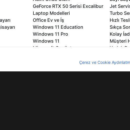
GeForce RTX 50 Serisi Excalibur
Jet Servi
Laptop Modelleri
Turbo Se
ayarı
Office Ev ve İş
Hızlı Tes
isayarı
Windows 11 Education
Sıkça Sor
Windows 11 Pro
Kolay İad
Windows 11
Müşteri H
Microsoft Copilot
Yedek Pa
Excalibur Duvar Kağıtları
Logo ve 
nıcı deneyimini geliştirebilmek için internet sitemizde çerezler kullan
rme
Nirvana Duvar Kağıtları
Yasal Ger
z. Çerezler hakkında detaylı bilgi almak için
Çerez ve Cookie Aydınlatm
lıdır
KVKK
Çerez Politikası
Bilgi Güvenliği
Bi