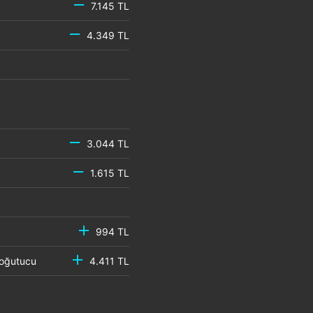
7.145 TL
4.349 TL
3.044 TL
1.615 TL
994 TL
 Soğutucu
4.411 TL