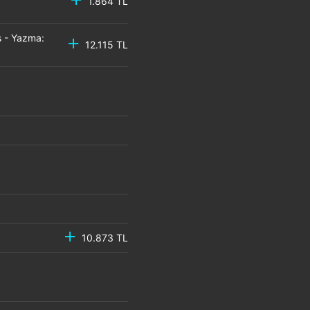
1.864 TL
 - Yazma:
12.115 TL
10.873 TL