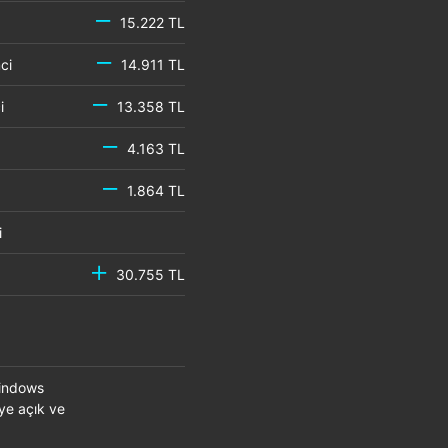
15.222 TL
emci
14.911 TL
mci
13.358 TL
4.163 TL
1.864 TL
mci
30.755 TL
Windows
eye açık ve