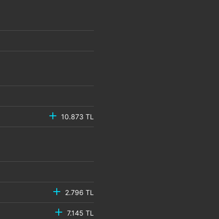
10.873 TL
2.796 TL
7.145 TL