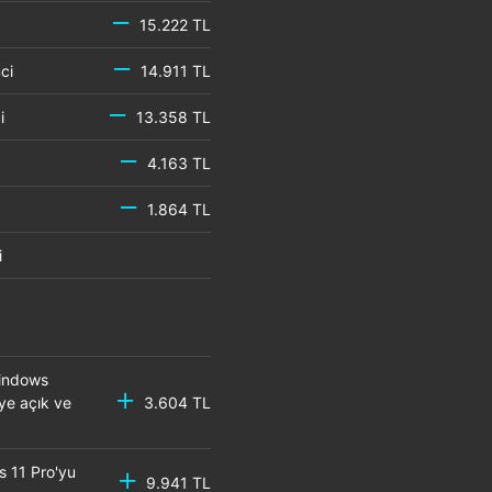
15.222 TL
emci
14.911 TL
mci
13.358 TL
4.163 TL
1.864 TL
mci
Windows
eye açık ve
3.604 TL
s 11 Pro'yu
9.941 TL