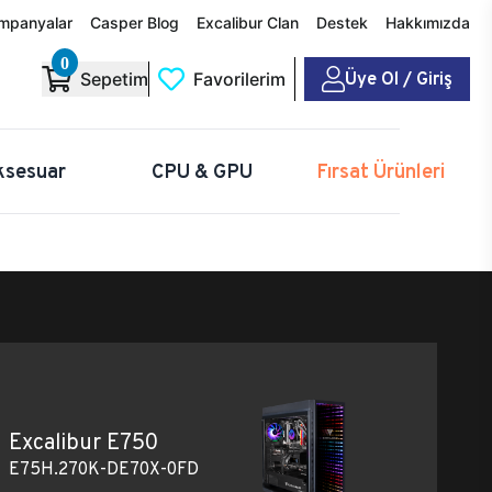
mpanyalar
Casper Blog
Excalibur Clan
Destek
Hakkımızda
0
Üye Ol / Giriş
Sepetim
Favorilerim
ksesuar
CPU & GPU
Fırsat Ürünleri
Excalibur E750
E75H.270K-DE70X-0FD