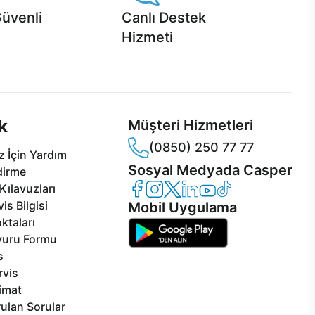
Güvenli
Canlı Destek
Hizmeti
 Jet servis ve Turbo servis
Ürünlerinizle ilgili Casper Canlı Destek
sper'da!
hizmeti her daim sizinle.
k
Müşteri Hizmetleri
(0850) 250 77 77
 İçin Yardım
Sosyal Medyada Casper
dirme
Casper Facebook
Casper Instagram
Casper Twitter
Casper LinkedIn
Casper YouTube
Casper TikTok
Kılavuzları
is Bilgisi
Mobil Uygulama
ktaları
vuru Formu
s
rvis
limat
ulan Sorular