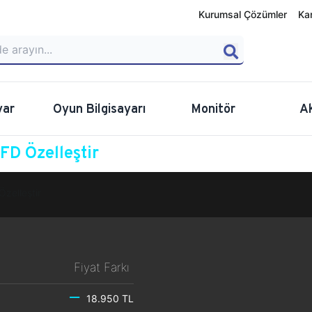
Kurumsal Çözümler
Ka
yar
Oyun Bilgisayarı
Monitör
A
D Özelleştir
Özelleştir
Fiyat Farkı
18.950 TL