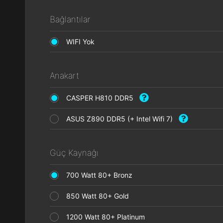
Bağlantılar
WIFI Yok
Anakart
CASPER H810 DDR5
ASUS Z890 DDR5 (+ Intel Wifi 7)
Güç Kaynağı
700 Watt 80+ Bronz
850 Watt 80+ Gold
1200 Watt 80+ Platinum