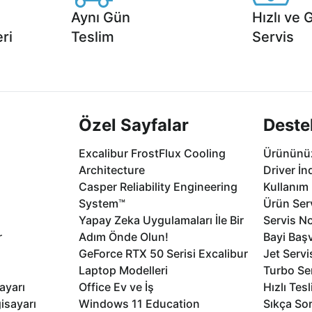
Aynı Gün
Hızlı ve 
ri
Teslim
Servis
2 aya varan
Seçili ürünlerde Aynı Gün Teslim!
1 Saatte servis,
.
seçenekleri Ca
Özel Sayfalar
Deste
Excalibur FrostFlux Cooling
Ürününüz
Architecture
Driver İn
Casper Reliability Engineering
Kullanım 
System™
Ürün Serv
Yapay Zeka Uygulamaları İle Bir
Servis No
r
Adım Önde Olun!
Bayi Baş
GeForce RTX 50 Serisi Excalibur
Jet Servi
Laptop Modelleri
Turbo Se
ayarı
Office Ev ve İş
Hızlı Tes
isayarı
Windows 11 Education
Sıkça Sor