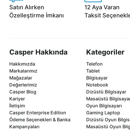
Satın Alırken
12 Aya Varan
Özelleştirme İmkanı
Taksit Seçenekle
Casper ürünlerini satın alırken ihtiyacınıza
Anlaşmalı kredi kartlarına 1
göre özelleştirebilirsiniz.
taksit seçenekleri Casper'da
Casper Hakkında
Kategoriler
Hakkımızda
Telefon
Markalarımız
Tablet
Mağazalar
Bilgisayar
Değerlerimiz
Notebook
Casper Blog
Dizüstü Bilgisayar
Kariyer
Masaüstü Bilgisaya
İletişim
Oyun Bilgisayarı
Casper Enterprise Edition
Gaming Laptop
Ödeme Seçenekleri & Banka
Dizüstü Oyun Bilgis
Kampanyaları
Masaüstü Oyun Bilg