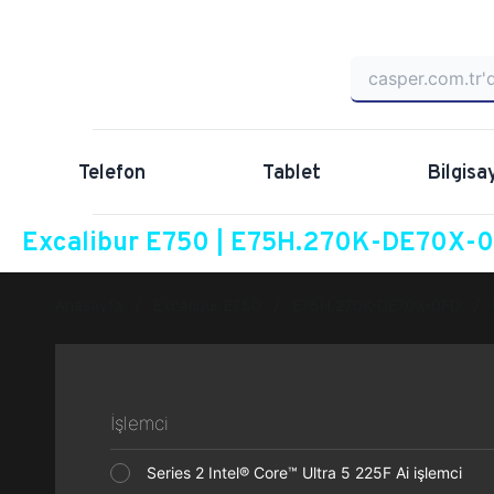
Telefon
Tablet
Bilgisa
Excalibur E750 | E75H.270K-DE70X-0F
Anasayfa
Excalibur E750
E75H.270K-DE70X-0FD
İşlemci
Series 2 Intel® Core™ Ultra 5 225F Ai işlemci