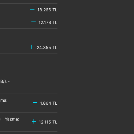
18.266 TL
12.178 TL
24.355 TL
B/s -
zma:
1.864 TL
 - Yazma:
12.115 TL