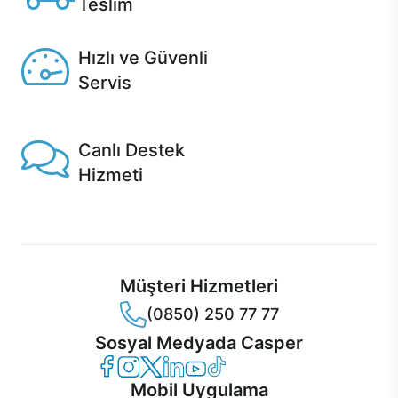
Teslim
Seçili ürünlerde Aynı Gün Teslim!
Hızlı ve Güvenli
Servis
1 Saatte servis, Jet servis ve Turbo servis seçenekleri
Casper'da!
Canlı Destek
Hizmeti
Ürünlerinizle ilgili Casper Canlı Destek hizmeti her daim
sizinle.
Müşteri Hizmetleri
(0850) 250 77 77
Sosyal Medyada Casper
Casper Facebook
Casper Instagram
Casper Twitter
Casper LinkedIn
Casper YouTube
Casper TikTok
Mobil Uygulama