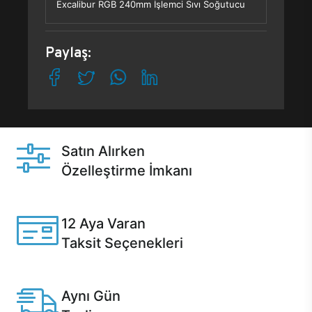
Excalibur RGB 240mm İşlemci Sıvı Soğutucu
Paylaş:
Satın Alırken
Özelleştirme İmkanı
Casper ürünlerini satın alırken ihtiyacınıza göre
özelleştirebilirsiniz.
12 Aya Varan
Taksit Seçenekleri
Anlaşmalı kredi kartlarına 12 aya varan taksit seçenekleri
Casper'da.
Aynı Gün