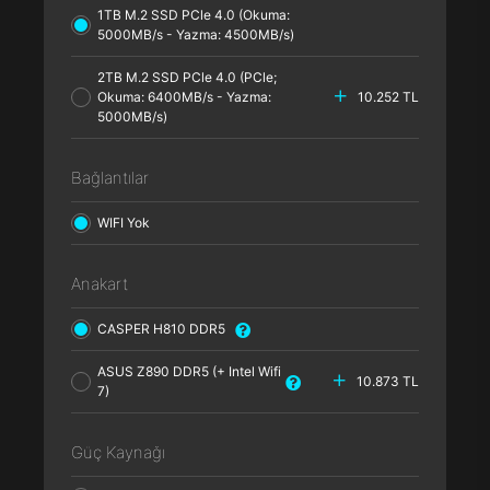
1TB M.2 SSD PCle 4.0 (Okuma:
5000MB/s - Yazma: 4500MB/s)
2TB M.2 SSD PCle 4.0 (PCle;
Okuma: 6400MB/s - Yazma:
10.252 TL
5000MB/s)
Bağlantılar
WIFI Yok
Anakart
CASPER H810 DDR5
ASUS Z890 DDR5 (+ Intel Wifi
10.873 TL
7)
Güç Kaynağı