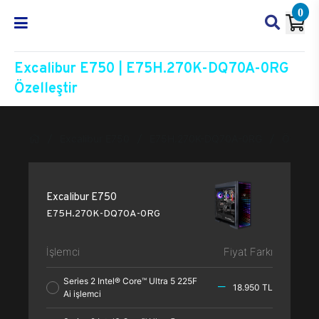
0
Excalibur E750 | E75H.270K-DQ70A-0RG
Özelleştir
Excalibur E750
E75H.270K-DQ70A-0RG
Özelleşt
Excalibur E750
E75H.270K-DQ70A-0RG
İşlemci
Fiyat Farkı
Series 2 Intel® Core™ Ultra 5 225F
18.950 TL
Ai işlemci