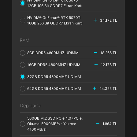
NVIDIA® GeForce® RTX 5070
12GB 196 Bit GDDR7 Ekran Kartı
NVIDIA® GeForce® RTX 5070TI
34.172 TL
16GB 256 Bit GDDR7 Ekran Kartı
RAM
8GB DDR5 4800MHZ UDIMM
18.266 TL
16GB DDR5 4800MHZ UDIMM
12.178 TL
32GB DDR5 4800MHZ UDIMM
64GB DDR5 4800MHZ UDIMM
24.355 TL
Depolama
500GB M.2 SSD PCle 4.0 (PCle;
Okuma: 5000MB/s - Yazma:
1.864 TL
4100MB/s)