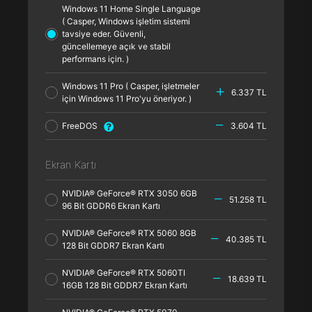
Windows 11 Home Single Language
( Casper, Windows işletim sistemi
tavsiye eder. Güvenli,
güncellemeye açık ve stabil
performans için. )
Windows 11 Pro ( Casper, işletmeler
6.337 TL
için Windows 11 Pro'yu öneriyor. )
FreeDOS
3.604 TL
Ekran Kartı
NVIDIA® GeForce® RTX 3050 6GB
51.258 TL
96 Bit GDDR6 Ekran Kartı
NVIDIA® GeForce® RTX 5060 8GB
40.385 TL
128 Bit GDDR7 Ekran Kartı
NVIDIA® GeForce® RTX 5060TI
18.639 TL
16GB 128 Bit GDDR7 Ekran Kartı