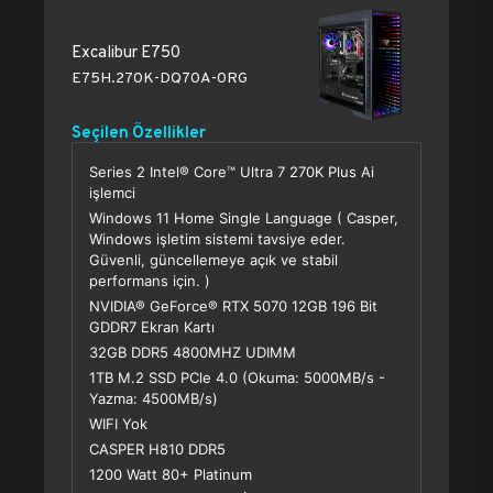
Excalibur E750
E75H.270K-DQ70A-0RG
Seçilen Özellikler
Series 2 Intel® Core™ Ultra 7 270K Plus Ai
işlemci
Windows 11 Home Single Language ( Casper,
Windows işletim sistemi tavsiye eder.
Güvenli, güncellemeye açık ve stabil
performans için. )
NVIDIA® GeForce® RTX 5070 12GB 196 Bit
GDDR7 Ekran Kartı
32GB DDR5 4800MHZ UDIMM
1TB M.2 SSD PCle 4.0 (Okuma: 5000MB/s -
Yazma: 4500MB/s)
WIFI Yok
CASPER H810 DDR5
1200 Watt 80+ Platinum