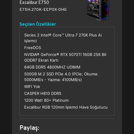
Excalibur E750
E75H.270K-EEP0X-0HG
Seçilen Özellikler
Series 2 Intel® Core™ Ultra 7 270K Plus Ai
işlemci
FreeDOS
NVIDIA® GeForce® RTX 5070TI 16GB 256 Bit
GDDR7 Ekran Kartı
64GB DDR5 4800MHZ UDIMM
500GB M.2 SSD PCle 4.0 (PCle; Okuma:
5000MB/s - Yazma: 4100MB/s)
WIFI Yok
CASPER H810 DDR5
1200 Watt 80+ Platinum
Excalibur RGB 120mm İşlemci Hava Soğutucu
Paylaş: