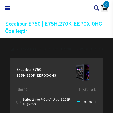
0
Excalibur E750 | E75H.270K-EEP0X-0HG
Özelleştir
Excalibur E750
E75H.270K-EEP0X-0HG
Özelleşti
Excalibur E750
E75H.270K-EEP0X-0HG
İşlemci
Fiyat Farkı
Series 2 Intel® Core™ Ultra 5 225F
18.950 TL
Ai işlemci