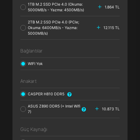
1TB M.2 SSD PCle 4.0 (Okuma:
1.864 TL
5000MB/s - Yazma: 4500MB/s)
2TB M.2 SSD PCle 4.0 (PCle;
Okuma: 6400MB/s - Yazma:
12.115 TL
5000MB/s)
Bağlantılar
WIFI Yok
Anakart
CASPER H810 DDR5
ASUS Z890 DDR5 (+ Intel Wifi
10.873 TL
7)
Güç Kaynağı