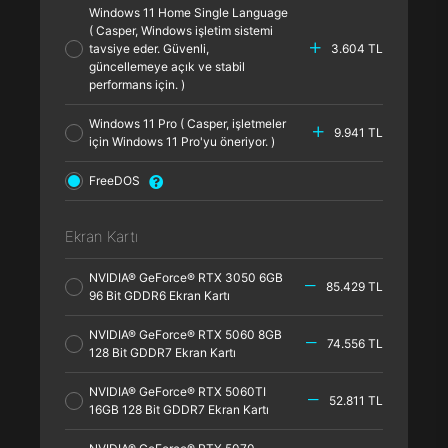
Windows 11 Home Single Language
( Casper, Windows işletim sistemi
tavsiye eder. Güvenli,
3.604 TL
güncellemeye açık ve stabil
performans için. )
Windows 11 Pro ( Casper, işletmeler
9.941 TL
için Windows 11 Pro'yu öneriyor. )
FreeDOS
Ekran Kartı
NVIDIA® GeForce® RTX 3050 6GB
85.429 TL
96 Bit GDDR6 Ekran Kartı
NVIDIA® GeForce® RTX 5060 8GB
74.556 TL
128 Bit GDDR7 Ekran Kartı
NVIDIA® GeForce® RTX 5060TI
52.811 TL
16GB 128 Bit GDDR7 Ekran Kartı