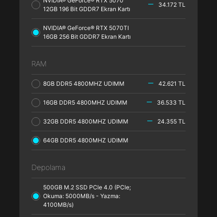
NVIDIA® GeForce® RTX 5070
34.172 TL
12GB 196 Bit GDDR7 Ekran Kartı
NVIDIA® GeForce® RTX 5070TI
16GB 256 Bit GDDR7 Ekran Kartı
RAM
8GB DDR5 4800MHZ UDIMM
42.621 TL
16GB DDR5 4800MHZ UDIMM
36.533 TL
32GB DDR5 4800MHZ UDIMM
24.355 TL
64GB DDR5 4800MHZ UDIMM
Depolama
500GB M.2 SSD PCle 4.0 (PCle;
Okuma: 5000MB/s - Yazma:
4100MB/s)