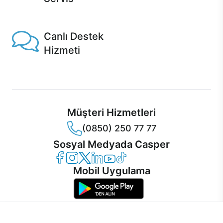
1 Saatte servis, Jet servis ve Turbo servis seçenekleri
Casper'da!
Canlı Destek
Hizmeti
Ürünlerinizle ilgili Casper Canlı Destek hizmeti her daim
sizinle.
Müşteri Hizmetleri
(0850) 250 77 77
Sosyal Medyada Casper
Casper Facebook
Casper Instagram
Casper Twitter
Casper LinkedIn
Casper YouTube
Casper TikTok
Mobil Uygulama
İnternet sitemizden en verimli şekilde faydalanabilmeniz ve