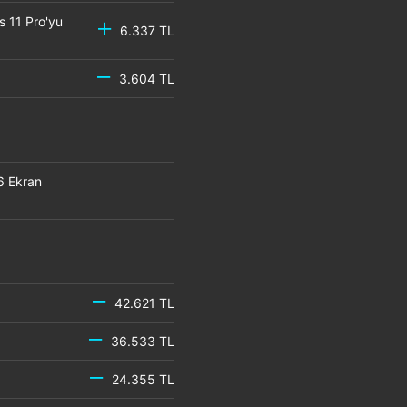
s 11 Pro'yu
6.337 TL
3.604 TL
6 Ekran
42.621 TL
36.533 TL
24.355 TL