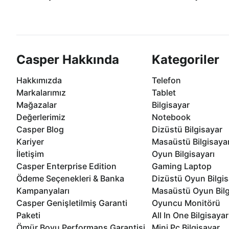
Casper ürünlerini satın alırken ihtiyacınıza
Anlaşmalı kredi kartlarına 1
göre özelleştirebilirsiniz.
taksit seçenekleri Casper'da
Casper Hakkında
Kategoriler
Hakkımızda
Telefon
Markalarımız
Tablet
Mağazalar
Bilgisayar
Değerlerimiz
Notebook
Casper Blog
Dizüstü Bilgisayar
Kariyer
Masaüstü Bilgisaya
İletişim
Oyun Bilgisayarı
Casper Enterprise Edition
Gaming Laptop
Ödeme Seçenekleri & Banka
Dizüstü Oyun Bilgis
Kampanyaları
Masaüstü Oyun Bilg
Casper Genişletilmiş Garanti
Oyuncu Monitörü
Paketi
All In One Bilgisayar
Ömür Boyu Performans Garantisi
Mini Pc Bilgisayar