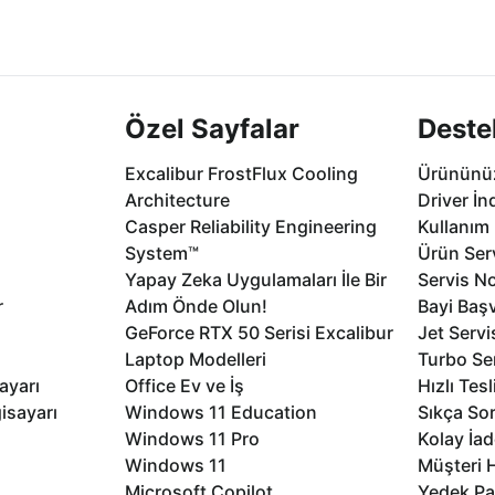
2 aya varan
Seçili ürünlerde Aynı Gün Teslim!
1 Saatte servis,
.
seçenekleri Ca
Özel Sayfalar
Deste
Excalibur FrostFlux Cooling
Ürününüz
Architecture
Driver İn
Casper Reliability Engineering
Kullanım 
System™
Ürün Serv
Yapay Zeka Uygulamaları İle Bir
Servis No
r
Adım Önde Olun!
Bayi Baş
GeForce RTX 50 Serisi Excalibur
Jet Servi
Laptop Modelleri
Turbo Se
ayarı
Office Ev ve İş
Hızlı Tes
isayarı
Windows 11 Education
Sıkça Sor
Windows 11 Pro
Kolay İad
Windows 11
Müşteri H
Microsoft Copilot
Yedek Pa