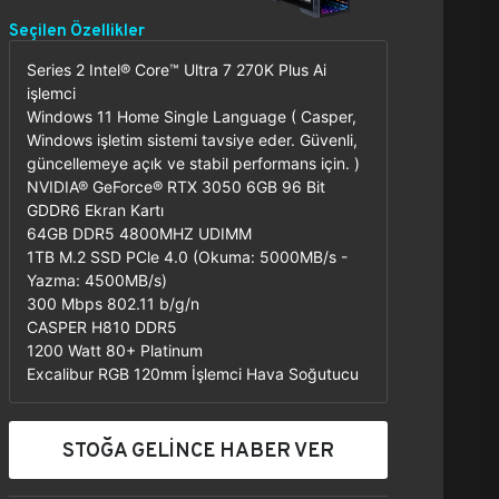
Seçilen Özellikler
Series 2 Intel® Core™ Ultra 7 270K Plus Ai
işlemci
Windows 11 Home Single Language ( Casper,
Windows işletim sistemi tavsiye eder. Güvenli,
güncellemeye açık ve stabil performans için. )
NVIDIA® GeForce® RTX 3050 6GB 96 Bit
GDDR6 Ekran Kartı
64GB DDR5 4800MHZ UDIMM
1TB M.2 SSD PCle 4.0 (Okuma: 5000MB/s -
Yazma: 4500MB/s)
300 Mbps 802.11 b/g/n
CASPER H810 DDR5
1200 Watt 80+ Platinum
Excalibur RGB 120mm İşlemci Hava Soğutucu
STOĞA GELİNCE HABER VER