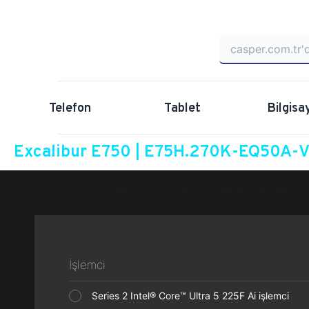
Telefon
Tablet
Bilgisa
Excalibur E750 | E75H.270K-EQ50A-VH
Anasayfa
Excalibur E750
E75H.270K-EQ50A-VHG
İşlemci
Series 2 Intel® Core™ Ultra 5 225F Ai işlemci