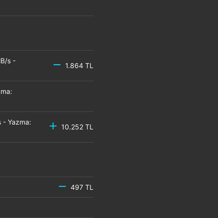
B/s -
1.864 TL
zma:
 - Yazma:
10.252 TL
497 TL