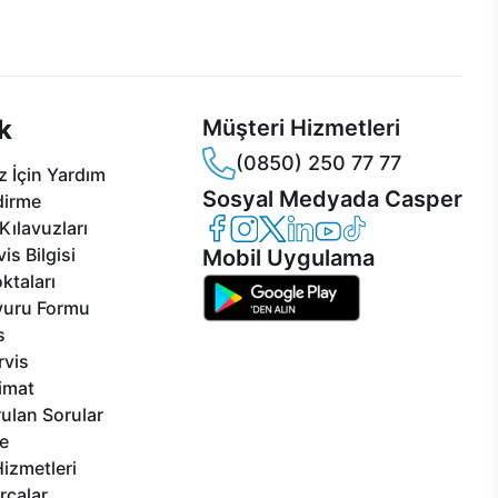
 Jet servis ve Turbo servis
Ürünlerinizle ilgili Casper Canlı Destek
sper'da!
hizmeti her daim sizinle.
k
Müşteri Hizmetleri
(0850) 250 77 77
 İçin Yardım
Sosyal Medyada Casper
dirme
Casper Facebook
Casper Instagram
Casper Twitter
Casper LinkedIn
Casper YouTube
Casper TikTok
Kılavuzları
is Bilgisi
Mobil Uygulama
ktaları
vuru Formu
s
rvis
limat
ulan Sorular
e
izmetleri
rçalar