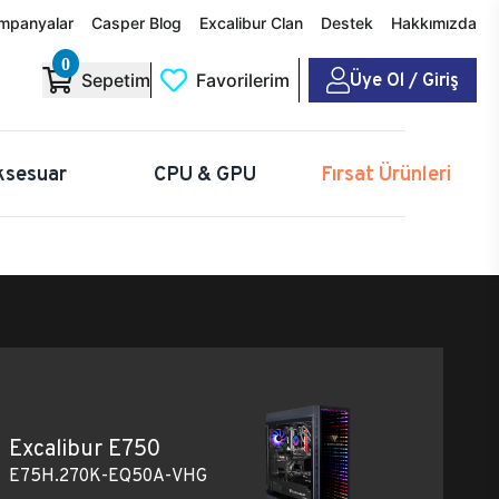
mpanyalar
Casper Blog
Excalibur Clan
Destek
Hakkımızda
0
Üye Ol / Giriş
Sepetim
Favorilerim
ksesuar
CPU & GPU
Fırsat Ürünleri
Excalibur E750
E75H.270K-EQ50A-VHG