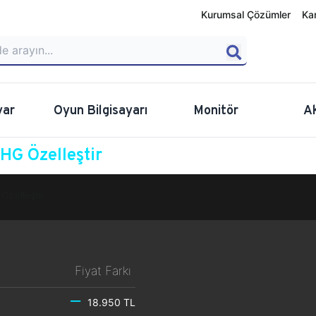
Kurumsal Çözümler
Ka
yar
Oyun Bilgisayarı
Monitör
A
G Özelleştir
Özelleştir
Fiyat Farkı
18.950 TL