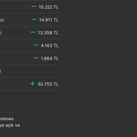
15.222 TL
emci
14.911 TL
mci
13.358 TL
4.163 TL
1.864 TL
mci
30.755 TL
Windows
eye açık ve