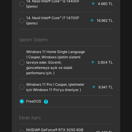
14. Nesil Intel® Core™ i5 14400F
4.660 TL
İşlemci
14. Nesil Intel® Core™ i7 14700F
16.962 TL
İşlemci
İşletim Sistemi
Windows 11 Home Single Language
( Casper, Windows işletim sistemi
tavsiye eder. Güvenli,
3.604 TL
güncellemeye açık ve stabil
performans için. )
Windows 11 Pro ( Casper, işletmeler
9.941 TL
için Windows 11 Pro'yu öneriyor. )
FreeDOS
Ekran Kartı
NVIDIA® GeForce® RTX 3050 6GB