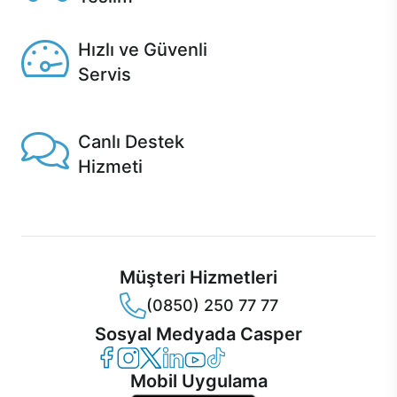
Seçili ürünlerde Aynı Gün Teslim!
Hızlı ve Güvenli
Servis
1 Saatte servis, Jet servis ve Turbo servis seçenekleri
Casper'da!
Canlı Destek
Hizmeti
Ürünlerinizle ilgili Casper Canlı Destek hizmeti her daim
sizinle.
Müşteri Hizmetleri
(0850) 250 77 77
Sosyal Medyada Casper
Casper Facebook
Casper Instagram
Casper Twitter
Casper LinkedIn
Casper YouTube
Casper TikTok
Mobil Uygulama