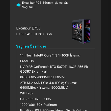
Excalibur RGB 360mm İşlemci Sıvı
Soğutucu
Excalibur E750
E75L.141F-8XP0X-0SG
Seçilen Özellikler
14. Nesil Intel® Core™ i3 14100F İşlemci
FreeDOS
NVIDIA® GeForce® RTX 5070TI 16GB 256 Bit
GDDR7 Ekran Kartı
8GB DDR5 4800MHZ UDIMM
2TB M.2 SSD PCle 4.0 (PCle; Okuma:
6400MB/s - Yazma: 5000MB/s)
WIFI Yok
CASPER H610 DDR5
1200 Watt 80+ Platinum
Excalibur RGB 360mm İşlemci Sıvı Soğutucu