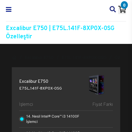
0
Excalibur E750 | E75L.141F-8XP0X-0SG
Özelleştir
Excalibur E750
E75L.141F-8XP0X-0SG
Özelleşti
Excalibur E750
E75L.141F-8XP0X-0SG
İşlemci
Fiyat Farkı
14. Nesil Intel® Core™ i3 14100F
İşlemci