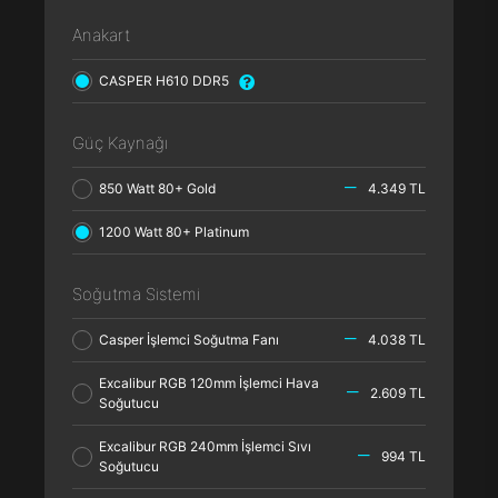
Anakart
CASPER H610 DDR5
Güç Kaynağı
850 Watt 80+ Gold
4.349 TL
1200 Watt 80+ Platinum
Soğutma Sistemi
Casper İşlemci Soğutma Fanı
4.038 TL
Excalibur RGB 120mm İşlemci Hava
2.609 TL
Soğutucu
Excalibur RGB 240mm İşlemci Sıvı
994 TL
Soğutucu