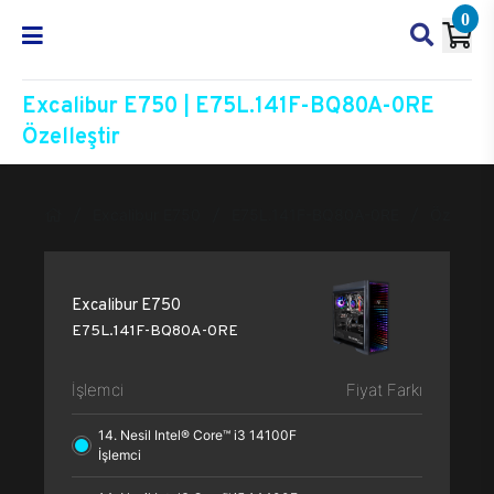
0
Excalibur E750 | E75L.141F-BQ80A-0RE
Özelleştir
Excalibur E750
E75L.141F-BQ80A-0RE
Özelleşti
Excalibur E750
E75L.141F-BQ80A-0RE
İşlemci
Fiyat Farkı
14. Nesil Intel® Core™ i3 14100F
İşlemci