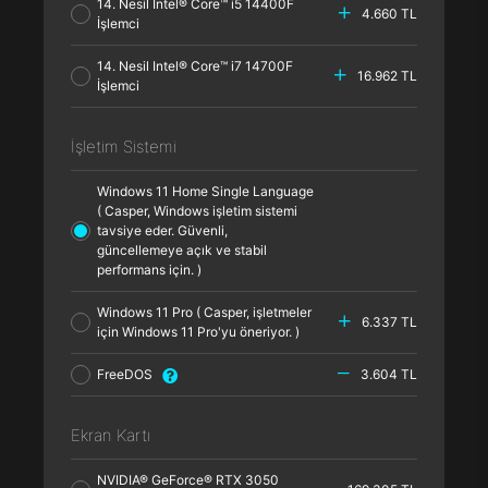
14. Nesil Intel® Core™ i5 14400F
4.660 TL
İşlemci
14. Nesil Intel® Core™ i7 14700F
16.962 TL
İşlemci
İşletim Sistemi
Windows 11 Home Single Language
( Casper, Windows işletim sistemi
tavsiye eder. Güvenli,
güncellemeye açık ve stabil
performans için. )
Windows 11 Pro ( Casper, işletmeler
6.337 TL
için Windows 11 Pro'yu öneriyor. )
FreeDOS
3.604 TL
Ekran Kartı
NVIDIA® GeForce® RTX 3050