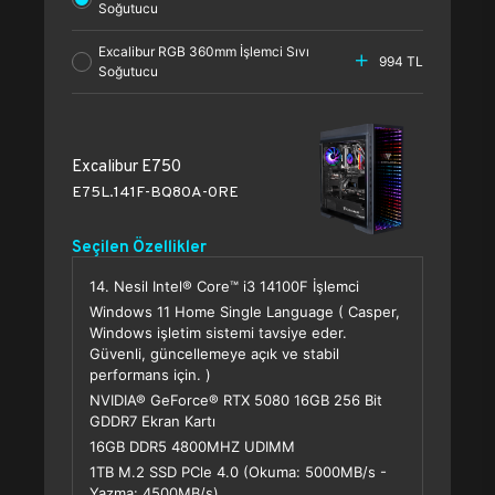
Soğutucu
Excalibur RGB 360mm İşlemci Sıvı
994 TL
Soğutucu
Excalibur E750
E75L.141F-BQ80A-0RE
Seçilen Özellikler
14. Nesil Intel® Core™ i3 14100F İşlemci
Windows 11 Home Single Language ( Casper,
Windows işletim sistemi tavsiye eder.
Güvenli, güncellemeye açık ve stabil
performans için. )
NVIDIA® GeForce® RTX 5080 16GB 256 Bit
GDDR7 Ekran Kartı
16GB DDR5 4800MHZ UDIMM
1TB M.2 SSD PCle 4.0 (Okuma: 5000MB/s -
Yazma: 4500MB/s)