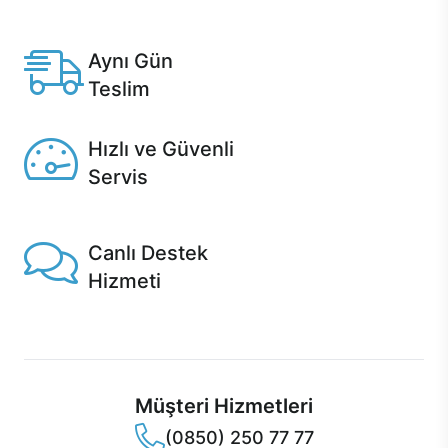
Anlaşmalı kredi kartlarına 12 aya varan taksit seçenekleri
Casper'da.
Aynı Gün
Teslim
Seçili ürünlerde Aynı Gün Teslim!
Hızlı ve Güvenli
Servis
1 Saatte servis, Jet servis ve Turbo servis seçenekleri
Casper'da!
Canlı Destek
Hizmeti
Ürünlerinizle ilgili Casper Canlı Destek hizmeti her daim
sizinle.
Müşteri Hizmetleri
(0850) 250 77 77