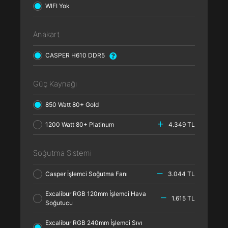
WIFI Yok
Anakart
CASPER H610 DDR5
Güç Kaynağı
850 Watt 80+ Gold
1200 Watt 80+ Platinum
4.349 TL
Soğutma Sistemi
Casper İşlemci Soğutma Fanı
3.044 TL
Excalibur RGB 120mm İşlemci Hava
1.615 TL
Soğutucu
Excalibur RGB 240mm İşlemci Sıvı