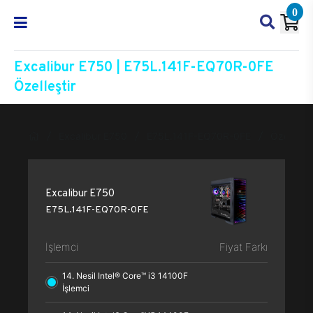
0
Excalibur E750 | E75L.141F-EQ70R-0FE
Özelleştir
Excalibur E750
E75L.141F-EQ70R-0FE
Özelleştir
Excalibur E750
E75L.141F-EQ70R-0FE
İşlemci
Fiyat Farkı
14. Nesil Intel® Core™ i3 14100F
İşlemci