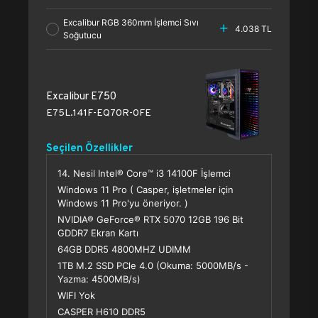
Excalibur RGB 360mm İşlemci Sıvı
4.038 TL
Soğutucu
Excalibur E750
E75L.141F-EQ70R-0FE
Seçilen Özellikler
14. Nesil Intel® Core™ i3 14100F İşlemci
Windows 11 Pro ( Casper, işletmeler için
Windows 11 Pro'yu öneriyor. )
NVIDIA® GeForce® RTX 5070 12GB 196 Bit
GDDR7 Ekran Kartı
64GB DDR5 4800MHZ UDIMM
1TB M.2 SSD PCle 4.0 (Okuma: 5000MB/s -
Yazma: 4500MB/s)
WIFI Yok
CASPER H610 DDR5