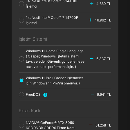
14. Nesil Intel® Core™ i5 14400F
4.660 TL
İşlemci
14. Nesil Intel® Core™ i7 14700F
16.962 TL
İşlemci
İşletim Sistemi
Windows 11 Home Single Language
( Casper, Windows işletim sistemi
6.337 TL
tavsiye eder. Güvenli, güncellemeye
açık ve stabil performans için. )
Windows 11 Pro ( Casper, işletmeler
için Windows 11 Pro'yu öneriyor. )
FreeDOS
9.941 TL
Ekran Kartı
NVIDIA® GeForce® RTX 3050
51.258 TL
6GB 96 Bit GDDR6 Ekran Kartı