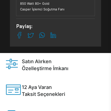
850 Watt 80+ Gold
Casper İşlemci Soğutma Fanı
Paylaş:
Satın Alırken
Özelleştirme İmkanı
Casper ürünlerini satın alırken ihtiyacınıza göre
özelleştirebilirsiniz.
12 Aya Varan
Taksit Seçenekleri
Anlaşmalı kredi kartlarına 12 aya varan taksit seçenekleri
Casper'da.