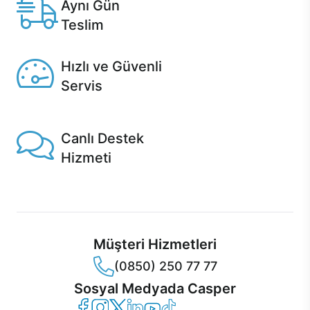
Aynı Gün
Teslim
Seçili ürünlerde Aynı Gün Teslim!
Hızlı ve Güvenli
Servis
1 Saatte servis, Jet servis ve Turbo servis seçenekleri
Casper'da!
Canlı Destek
Hizmeti
Ürünlerinizle ilgili Casper Canlı Destek hizmeti her daim
sizinle.
Müşteri Hizmetleri
(0850) 250 77 77
Sosyal Medyada Casper
Casper Facebook
Casper Instagram
Casper Twitter
Casper LinkedIn
Casper YouTube
Casper TikTok