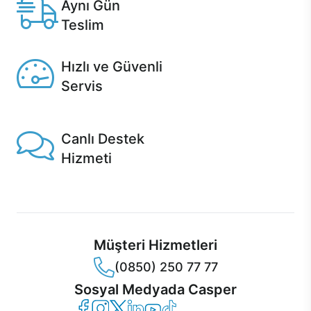
Aynı Gün
Teslim
Seçili ürünlerde Aynı Gün Teslim!
Hızlı ve Güvenli
Servis
1 Saatte servis, Jet servis ve Turbo servis seçenekleri
Casper'da!
Canlı Destek
Hizmeti
Ürünlerinizle ilgili Casper Canlı Destek hizmeti her daim
sizinle.
Müşteri Hizmetleri
(0850) 250 77 77
Sosyal Medyada Casper
Casper Facebook
Casper Instagram
Casper Twitter
Casper LinkedIn
Casper YouTube
Casper TikTok