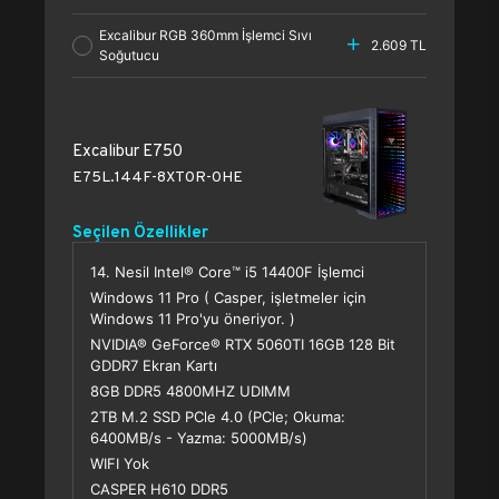
Excalibur RGB 360mm İşlemci Sıvı
2.609 TL
Soğutucu
Excalibur E750
E75L.144F-8XT0R-0HE
Seçilen Özellikler
14. Nesil Intel® Core™ i5 14400F İşlemci
Windows 11 Pro ( Casper, işletmeler için
Windows 11 Pro'yu öneriyor. )
NVIDIA® GeForce® RTX 5060TI 16GB 128 Bit
GDDR7 Ekran Kartı
8GB DDR5 4800MHZ UDIMM
2TB M.2 SSD PCle 4.0 (PCle; Okuma:
6400MB/s - Yazma: 5000MB/s)
WIFI Yok
CASPER H610 DDR5