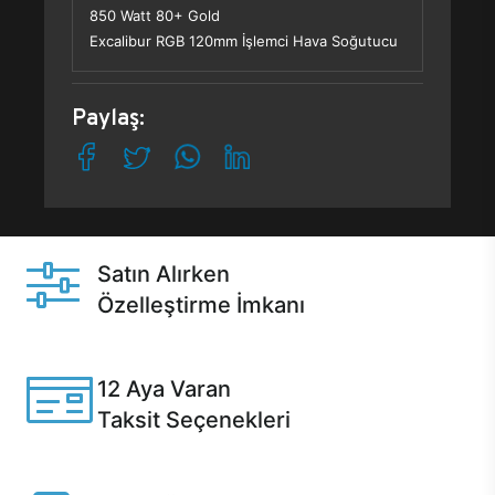
850 Watt 80+ Gold
Excalibur RGB 120mm İşlemci Hava Soğutucu
Paylaş:
Satın Alırken
Özelleştirme İmkanı
Casper ürünlerini satın alırken ihtiyacınıza göre
özelleştirebilirsiniz.
12 Aya Varan
Taksit Seçenekleri
Anlaşmalı kredi kartlarına 12 aya varan taksit seçenekleri
Casper'da.