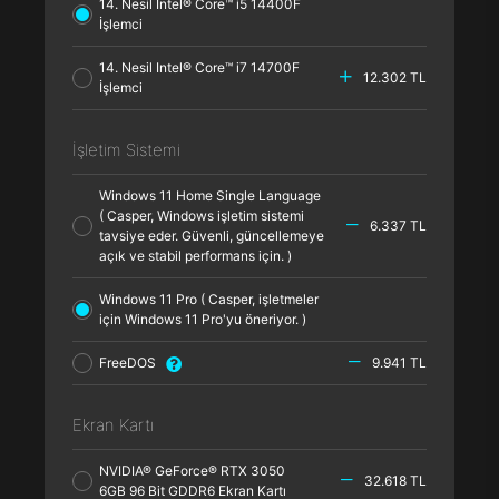
14. Nesil Intel® Core™ i5 14400F
İşlemci
14. Nesil Intel® Core™ i7 14700F
12.302 TL
İşlemci
İşletim Sistemi
Windows 11 Home Single Language
( Casper, Windows işletim sistemi
6.337 TL
tavsiye eder. Güvenli, güncellemeye
açık ve stabil performans için. )
Windows 11 Pro ( Casper, işletmeler
için Windows 11 Pro'yu öneriyor. )
FreeDOS
9.941 TL
Ekran Kartı
NVIDIA® GeForce® RTX 3050
32.618 TL
6GB 96 Bit GDDR6 Ekran Kartı