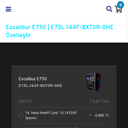
0
Excalibur E750 | E75L.144F-8XT0R-0HE
Özelleştir
Excalibur E750
E75L.144F-8XT0R-0HE
Özelleşti
Excalibur E750
E75L.144F-8XT0R-0HE
İşlemci
Fiyat Farkı
14. Nesil Intel® Core™ i3 14100F
4.660 TL
İşlemci