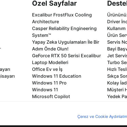
Özel Sayfalar
Deste
Excalibur FrostFlux Cooling
Ürününüz
Architecture
Driver İn
Casper Reliability Engineering
Kullanım 
System™
Ürün Serv
Yapay Zeka Uygulamaları İle Bir
Servis No
r
Adım Önde Olun!
Bayi Baş
GeForce RTX 50 Serisi Excalibur
Jet Servi
Laptop Modelleri
Turbo Se
ayarı
Office Ev ve İş
Hızlı Tes
isayarı
Windows 11 Education
Sıkça Sor
Windows 11 Pro
Kolay İad
Windows 11
Müşteri H
Microsoft Copilot
Yedek Pa
Excalibur Duvar Kağıtları
Logo ve 
rme
Nirvana Duvar Kağıtları
Yasal Ger
nıcı deneyimini geliştirebilmek için internet sitemizde çerezler kullan
z. Çerezler hakkında detaylı bilgi almak için
Çerez ve Cookie Aydınlatm