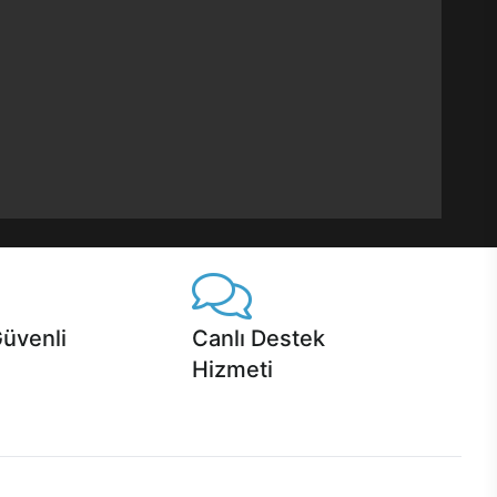
Güvenli
Canlı Destek
Hizmeti
 Jet servis ve Turbo servis
Ürünlerinizle ilgili Casper Canlı Destek
sper'da!
hizmeti her daim sizinle.