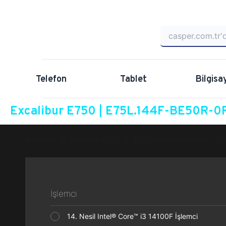
Telefon
Tablet
Bilgisa
Excalibur E750 | E75L.144F-BE50R-0R
Anasayfa
Excalibur E750
E75L.144F-BE50R-0RD
İşlemci
14. Nesil Intel® Core™ i3 14100F İşlemci