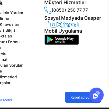
k
Müşteri Hizmetleri
(0850) 250 77 77
 İçin Yardım
Sosyal Medyada Casper
dirme
Casper Facebook
Casper Instagram
Casper Twitter
Casper LinkedIn
Casper YouTube
Casper TikTok
Kılavuzları
is Bilgisi
Mobil Uygulama
ktaları
vuru Formu
s
rvis
limat
ulan Sorular
e
izmetleri
rçalar
Görseller
eklilikler
ılmaktadır. Çerez kullanımını kabul
Kabul Ediyorum
a Metni
'ni incelemenizi rica ederiz.