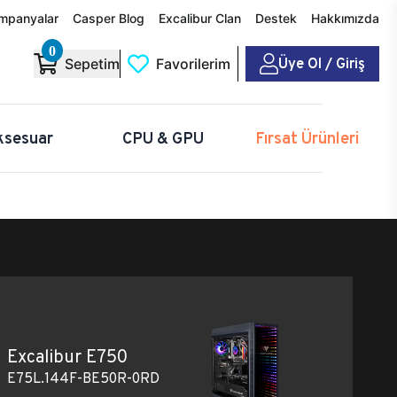
mpanyalar
Casper Blog
Excalibur Clan
Destek
Hakkımızda
0
Üye Ol / Giriş
Sepetim
Favorilerim
ksesuar
CPU & GPU
Fırsat Ürünleri
Excalibur E750
E75L.144F-BE50R-0RD