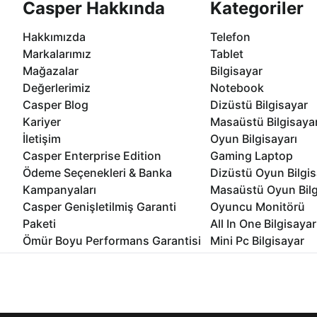
Casper Hakkında
Kategoriler
Hakkımızda
Telefon
Markalarımız
Tablet
Mağazalar
Bilgisayar
Değerlerimiz
Notebook
Casper Blog
Dizüstü Bilgisayar
Kariyer
Masaüstü Bilgisaya
İletişim
Oyun Bilgisayarı
Casper Enterprise Edition
Gaming Laptop
Ödeme Seçenekleri & Banka
Dizüstü Oyun Bilgis
Kampanyaları
Masaüstü Oyun Bilg
Casper Genişletilmiş Garanti
Oyuncu Monitörü
Paketi
All In One Bilgisayar
Ömür Boyu Performans Garantisi
Mini Pc Bilgisayar
Kampanyalar
Bilgisayar Özelleşti
İnternet sitemizden en verimli şekilde faydalanabilmeniz ve kulla
edebilir, ayarlarınızdan çerezleri silebilir veya engelleyebilirsini
Kurumsal Çözümler