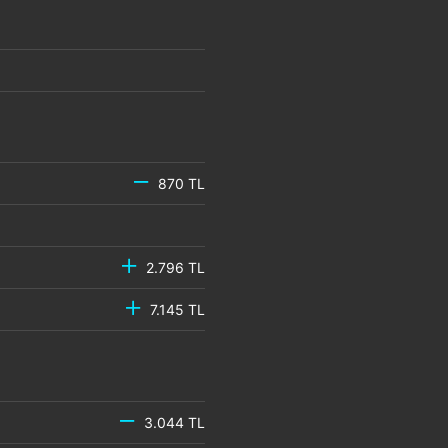
870 TL
2.796 TL
7.145 TL
3.044 TL