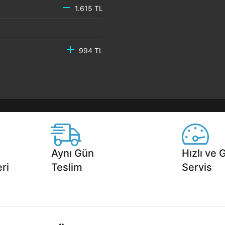
1.615 TL
994 TL
Aynı Gün
Hızlı ve 
ri
Teslim
Servis
2 aya varan
Seçili ürünlerde Aynı Gün Teslim!
1 Saatte servis,
.
seçenekleri Ca