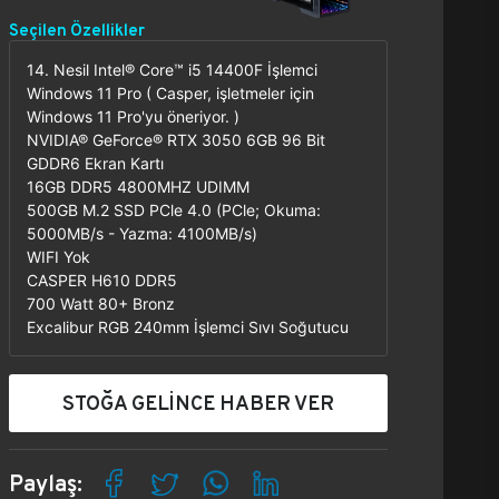
Seçilen Özellikler
14. Nesil Intel® Core™ i5 14400F İşlemci
Windows 11 Pro ( Casper, işletmeler için
Windows 11 Pro'yu öneriyor. )
NVIDIA® GeForce® RTX 3050 6GB 96 Bit
GDDR6 Ekran Kartı
16GB DDR5 4800MHZ UDIMM
500GB M.2 SSD PCle 4.0 (PCle; Okuma:
5000MB/s - Yazma: 4100MB/s)
WIFI Yok
CASPER H610 DDR5
700 Watt 80+ Bronz
Excalibur RGB 240mm İşlemci Sıvı Soğutucu
STOĞA GELİNCE HABER VER
Paylaş: