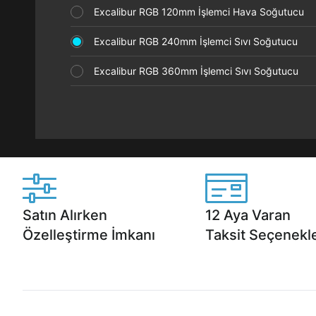
Excalibur RGB 120mm İşlemci Hava Soğutucu
Excalibur RGB 240mm İşlemci Sıvı Soğutucu
Excalibur RGB 360mm İşlemci Sıvı Soğutucu
Satın Alırken
12 Aya Varan
Özelleştirme İmkanı
Taksit Seçenekle
Casper ürünlerini satın alırken ihtiyacınıza
Anlaşmalı kredi kartlarına 1
göre özelleştirebilirsiniz.
taksit seçenekleri Casper'da