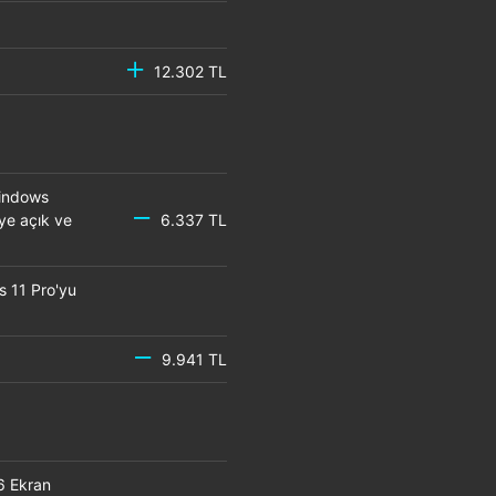
12.302 TL
Windows
eye açık ve
6.337 TL
s 11 Pro'yu
9.941 TL
6 Ekran