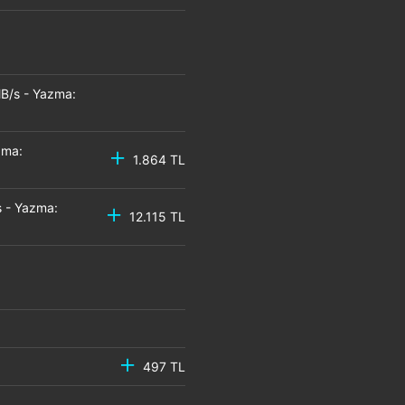
B/s - Yazma:
zma:
1.864 TL
 - Yazma:
12.115 TL
497 TL