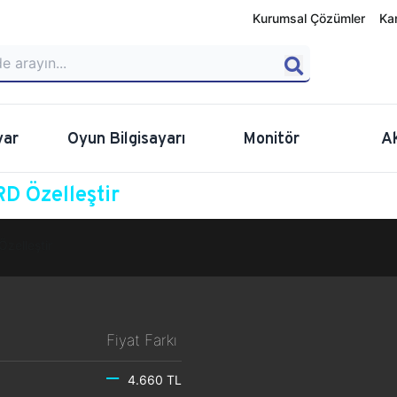
Kurumsal Çözümler
Ka
yar
Oyun Bilgisayarı
Monitör
A
D Özelleştir
Özelleştir
Fiyat Farkı
4.660 TL