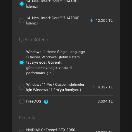
14. Nesil Intel® Core™ i5 14400F
İşlemci
14. Nesil Intel® Core™ i7 14700F
12.302 TL
İşlemci
İşletim Sistemi
Windows 11 Home Single Language
( Casper, Windows işletim sistemi
tavsiye eder. Güvenli,
güncellemeye açık ve stabil
performans için. )
Windows 11 Pro ( Casper, işletmeler
6.337 TL
için Windows 11 Pro'yu öneriyor. )
FreeDOS
3.604 TL
Ekran Kartı
NVIDIA® GeForce® RTX 3050