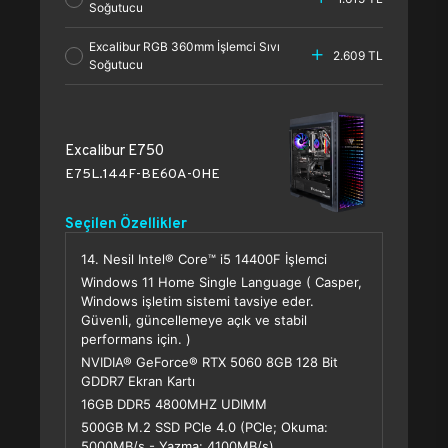
Soğutucu
Excalibur RGB 360mm İşlemci Sıvı
2.609 TL
Soğutucu
Excalibur E750
E75L.144F-BE60A-0HE
Seçilen Özellikler
14. Nesil Intel® Core™ i5 14400F İşlemci
Windows 11 Home Single Language ( Casper,
Windows işletim sistemi tavsiye eder.
Güvenli, güncellemeye açık ve stabil
performans için. )
NVIDIA® GeForce® RTX 5060 8GB 128 Bit
GDDR7 Ekran Kartı
16GB DDR5 4800MHZ UDIMM
500GB M.2 SSD PCle 4.0 (PCle; Okuma:
5000MB/s - Yazma: 4100MB/s)