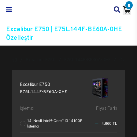
0
Excalibur E750 | E75L.144F-BE60A-0HE
Özelleştir
Excalibur E750
E75L.144F-BE60A-0HE
Özelleşti
Excalibur E750
E75L.144F-BE60A-0HE
İşlemci
Fiyat Farkı
14. Nesil Intel® Core™ i3 14100F
4.660 TL
İşlemci