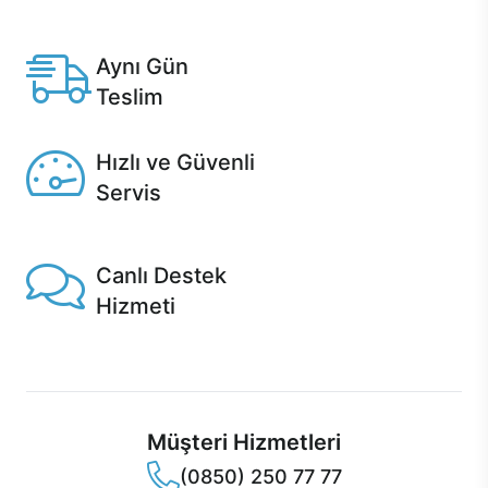
Anlaşmalı kredi kartlarına 12 aya varan taksit seçenekleri
Casper'da.
Aynı Gün
Teslim
Seçili ürünlerde Aynı Gün Teslim!
Hızlı ve Güvenli
Servis
1 Saatte servis, Jet servis ve Turbo servis seçenekleri
Casper'da!
Canlı Destek
Hizmeti
Ürünlerinizle ilgili Casper Canlı Destek hizmeti her daim
sizinle.
Müşteri Hizmetleri
(0850) 250 77 77