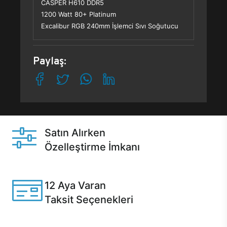
CASPER H610 DDR5
1200 Watt 80+ Platinum
Excalibur RGB 240mm İşlemci Sıvı Soğutucu
Paylaş:
Satın Alırken
Özelleştirme İmkanı
Casper ürünlerini satın alırken ihtiyacınıza göre
özelleştirebilirsiniz.
12 Aya Varan
Taksit Seçenekleri
Anlaşmalı kredi kartlarına 12 aya varan taksit seçenekleri
Casper'da.