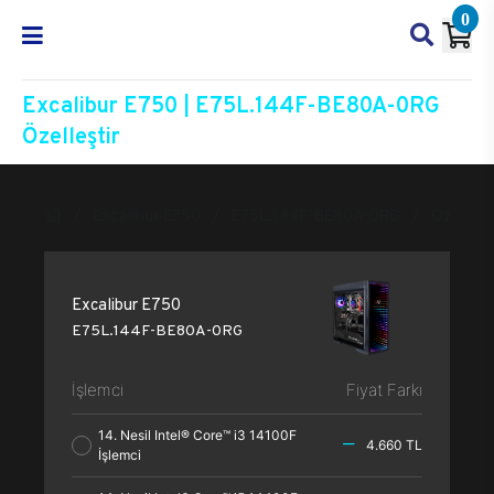
0
Excalibur E750 | E75L.144F-BE80A-0RG
Özelleştir
Excalibur E750
E75L.144F-BE80A-0RG
Özelleşti
Excalibur E750
E75L.144F-BE80A-0RG
İşlemci
Fiyat Farkı
14. Nesil Intel® Core™ i3 14100F
4.660 TL
İşlemci