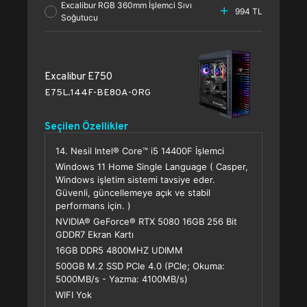
Excalibur RGB 360mm İşlemci Sıvı
994 TL
Soğutucu
Excalibur E750
E75L.144F-BE80A-0RG
Seçilen Özellikler
14. Nesil Intel® Core™ i5 14400F İşlemci
Windows 11 Home Single Language ( Casper,
Windows işletim sistemi tavsiye eder.
Güvenli, güncellemeye açık ve stabil
performans için. )
NVIDIA® GeForce® RTX 5080 16GB 256 Bit
GDDR7 Ekran Kartı
16GB DDR5 4800MHZ UDIMM
500GB M.2 SSD PCle 4.0 (PCle; Okuma:
5000MB/s - Yazma: 4100MB/s)
WIFI Yok