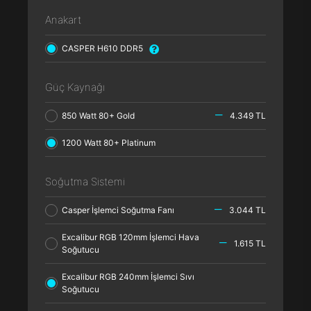
Anakart
CASPER H610 DDR5
Güç Kaynağı
850 Watt 80+ Gold
4.349 TL
1200 Watt 80+ Platinum
Soğutma Sistemi
Casper İşlemci Soğutma Fanı
3.044 TL
Excalibur RGB 120mm İşlemci Hava
1.615 TL
Soğutucu
Excalibur RGB 240mm İşlemci Sıvı
Soğutucu