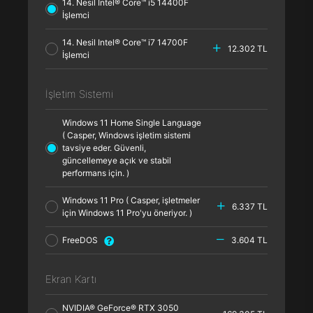
14. Nesil Intel® Core™ i5 14400F
İşlemci
14. Nesil Intel® Core™ i7 14700F
12.302 TL
İşlemci
İşletim Sistemi
Windows 11 Home Single Language
( Casper, Windows işletim sistemi
tavsiye eder. Güvenli,
güncellemeye açık ve stabil
performans için. )
Windows 11 Pro ( Casper, işletmeler
6.337 TL
için Windows 11 Pro'yu öneriyor. )
FreeDOS
3.604 TL
Ekran Kartı
NVIDIA® GeForce® RTX 3050