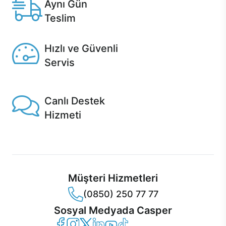
Aynı Gün
Teslim
Seçili ürünlerde Aynı Gün Teslim!
Hızlı ve Güvenli
Servis
1 Saatte servis, Jet servis ve Turbo servis seçenekleri
Casper'da!
Canlı Destek
Hizmeti
Ürünlerinizle ilgili Casper Canlı Destek hizmeti her daim
sizinle.
Müşteri Hizmetleri
(0850) 250 77 77
Sosyal Medyada Casper
Casper Facebook
Casper Instagram
Casper Twitter
Casper LinkedIn
Casper YouTube
Casper TikTok