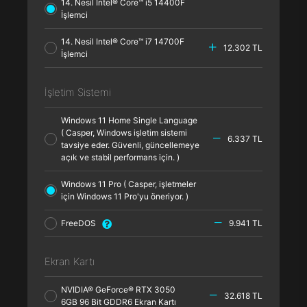
14. Nesil Intel® Core™ i5 14400F
İşlemci
14. Nesil Intel® Core™ i7 14700F
12.302 TL
İşlemci
İşletim Sistemi
Windows 11 Home Single Language
( Casper, Windows işletim sistemi
6.337 TL
tavsiye eder. Güvenli, güncellemeye
açık ve stabil performans için. )
Windows 11 Pro ( Casper, işletmeler
için Windows 11 Pro'yu öneriyor. )
FreeDOS
9.941 TL
Ekran Kartı
NVIDIA® GeForce® RTX 3050
32.618 TL
6GB 96 Bit GDDR6 Ekran Kartı