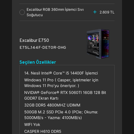
Excalibur RGB 360mm İşlemci Sıvı
2.609 TL
Soğutucu
Excalibur E750
E75L.144F-DET0R-0HG
Seçilen Özellikler
14. Nesil Intel® Core™ i5 14400F İşlemci
Windows 11 Pro ( Casper, işletmeler için
Windows 11 Pro'yu öneriyor. )
NVIDIA® GeForce® RTX 5060TI 16GB 128 Bit
GDDR7 Ekran Kartı
32GB DDR5 4800MHZ UDIMM
500GB M.2 SSD PCle 4.0 (PCle; Okuma:
5000MB/s - Yazma: 4100MB/s)
WIFI Yok
CASPER H610 DDR5