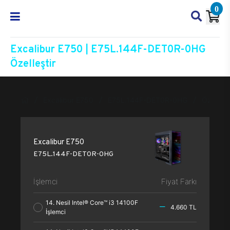
0
Excalibur E750 | E75L.144F-DET0R-0HG
Özelleştir
Excalibur E750
E75L.144F-DET0R-0HG
Özelleşti
Excalibur E750
E75L.144F-DET0R-0HG
İşlemci
Fiyat Farkı
14. Nesil Intel® Core™ i3 14100F
4.660 TL
İşlemci