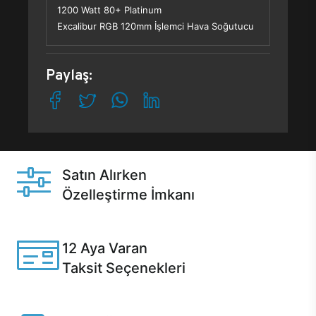
1200 Watt 80+ Platinum
Excalibur RGB 120mm İşlemci Hava Soğutucu
Paylaş:
Satın Alırken
Özelleştirme İmkanı
Casper ürünlerini satın alırken ihtiyacınıza göre
özelleştirebilirsiniz.
12 Aya Varan
Taksit Seçenekleri
Anlaşmalı kredi kartlarına 12 aya varan taksit seçenekleri
Casper'da.