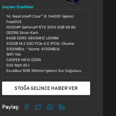
Seçilen Özellikler
14. Nesil Intel® Core™ i5 14400F İşlemci
FreeDOS
NVIDIA® GeForce® RTX 3050 6GB 96 Bit
GDDR6 Ekran Kartı
64GB DDR5 4800MHZ UDIMM
500GB M.2 SSD PCle 4.0 (PCle; Okuma:
5000MB/s - Yazma: 4100MB/s)
WIFI Yok
CASPER H610 DDR5
500 Watt 85+
Excalibur RGB 360mm İşlemci Sıvı Soğutucu
STOĞA GELİNCE HABER VER
Paylaş: