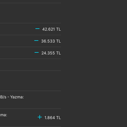
42.621 TL
36.533 TL
24.355 TL
B/s - Yazma:
zma:
1.864 TL