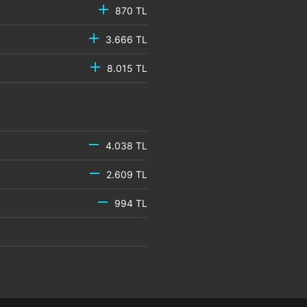
870 TL
3.666 TL
8.015 TL
4.038 TL
2.609 TL
994 TL