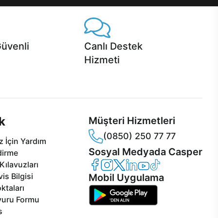
Güvenli
Canlı Destek
Hizmeti
 Jet servis ve Turbo servis
Ürünlerinizle ilgili Casper Canlı Destek
sper'da!
hizmeti her daim sizinle.
k
Müşteri Hizmetleri
(0850) 250 77 77
 İçin Yardım
Sosyal Medyada Casper
dirme
Casper Facebook
Casper Instagram
Casper Twitter
Casper LinkedIn
Casper YouTube
Casper TikTok
Kılavuzları
is Bilgisi
Mobil Uygulama
ktaları
vuru Formu
s