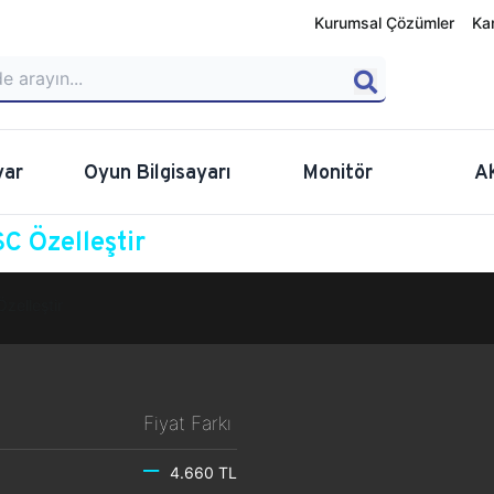
Kurumsal Çözümler
Ka
yar
Oyun Bilgisayarı
Monitör
A
C Özelleştir
Özelleştir
Fiyat Farkı
4.660 TL