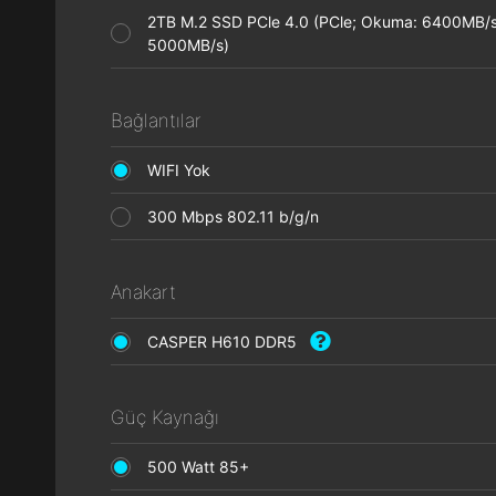
2TB M.2 SSD PCle 4.0 (PCle; Okuma: 6400MB/s
5000MB/s)
Bağlantılar
WIFI Yok
300 Mbps 802.11 b/g/n
Anakart
CASPER H610 DDR5
Güç Kaynağı
500 Watt 85+