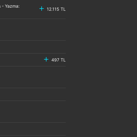
 - Yazma:
12.115 TL
497 TL