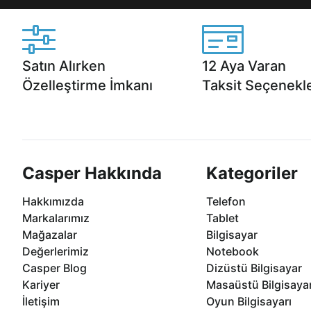
Satın Alırken
12 Aya Varan
Özelleştirme İmkanı
Taksit Seçenekle
Casper ürünlerini satın alırken ihtiyacınıza
Anlaşmalı kredi kartlarına 1
göre özelleştirebilirsiniz.
taksit seçenekleri Casper'da
Casper Hakkında
Kategoriler
Hakkımızda
Telefon
Markalarımız
Tablet
Mağazalar
Bilgisayar
Değerlerimiz
Notebook
Casper Blog
Dizüstü Bilgisayar
Kariyer
Masaüstü Bilgisaya
İletişim
Oyun Bilgisayarı