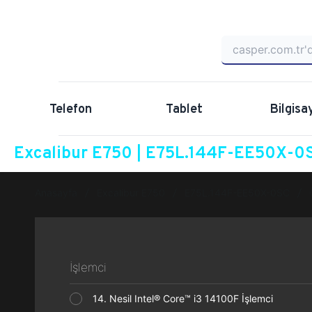
Telefon
Tablet
Bilgisa
Excalibur E750 | E75L.144F-EE50X-0S
Anasayfa
Excalibur E750
E75L.144F-EE50X-0SC
İşlemci
14. Nesil Intel® Core™ i3 14100F İşlemci