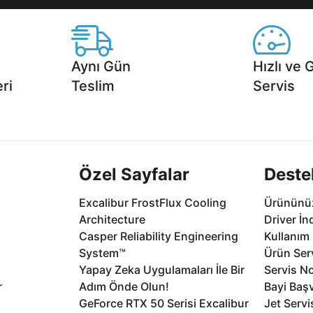
Aynı Gün
Hızlı ve 
ri
Teslim
Servis
2 aya varan
Seçili ürünlerde Aynı Gün Teslim!
1 Saatte servis,
.
seçenekleri Ca
Özel Sayfalar
Deste
Excalibur FrostFlux Cooling
Ürününüz
Architecture
Driver İn
Casper Reliability Engineering
Kullanım 
System™
Ürün Serv
Yapay Zeka Uygulamaları İle Bir
Servis No
r
Adım Önde Olun!
Bayi Baş
GeForce RTX 50 Serisi Excalibur
Jet Servi