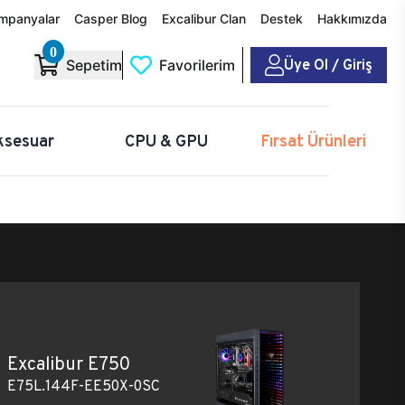
mpanyalar
Casper Blog
Excalibur Clan
Destek
Hakkımızda
0
Üye Ol / Giriş
Sepetim
Favorilerim
ksesuar
CPU & GPU
Fırsat Ürünleri
Excalibur E750
E75L.144F-EE50X-0SC