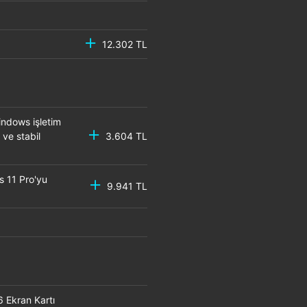
12.302 TL
ndows işletim
 ve stabil
3.604 TL
s 11 Pro'yu
9.941 TL
6 Ekran Kartı