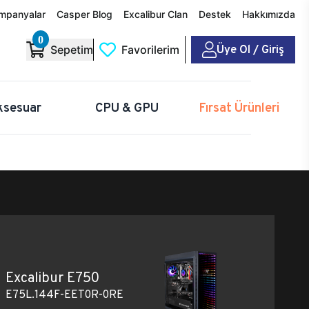
mpanyalar
Casper Blog
Excalibur Clan
Destek
Hakkımızda
0
Üye Ol / Giriş
Sepetim
Favorilerim
ksesuar
CPU & GPU
Fırsat Ürünleri
Excalibur E750
E75L.144F-EET0R-0RE