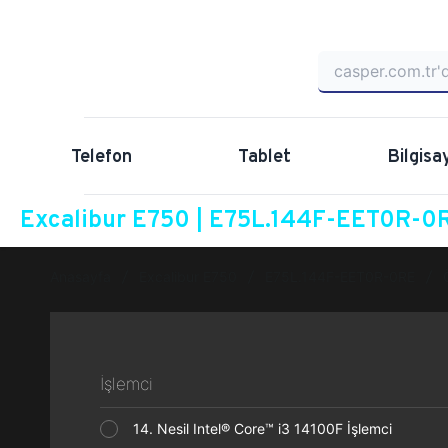
Telefon
Tablet
Bilgisa
Excalibur E750 | E75L.144F-EET0R-0R
Anasayfa
Excalibur E750
E75L.144F-EET0R-0RE
İşlemci
14. Nesil Intel® Core™ i3 14100F İşlemci