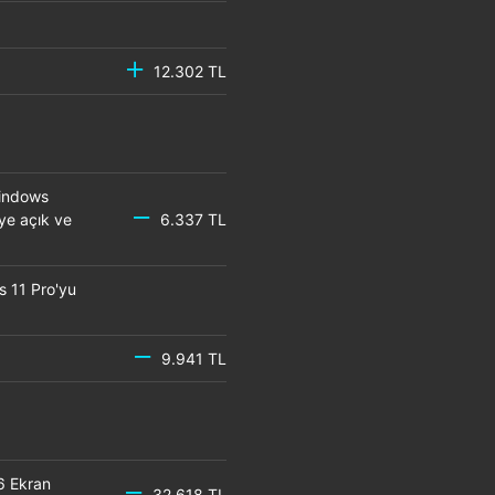
12.302 TL
Windows
eye açık ve
6.337 TL
s 11 Pro'yu
9.941 TL
6 Ekran
32.618 TL