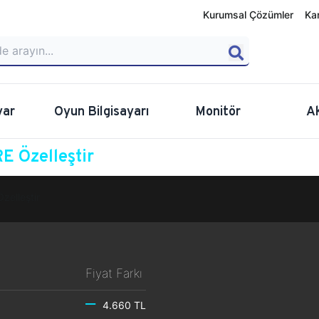
Kurumsal Çözümler
Ka
yar
Oyun Bilgisayarı
Monitör
A
E Özelleştir
Özelleştir
Fiyat Farkı
4.660 TL