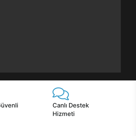
Güvenli
Canlı Destek
Hizmeti
 Jet servis ve Turbo servis
Ürünlerinizle ilgili Casper Canlı Destek
sper'da!
hizmeti her daim sizinle.