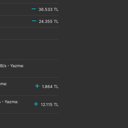
36.533 TL
24.355 TL
B/s - Yazma:
zma:
1.864 TL
 - Yazma:
12.115 TL