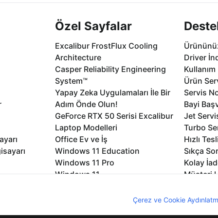
Özel Sayfalar
Deste
Excalibur FrostFlux Cooling
Ürününüz
Architecture
Driver İn
Casper Reliability Engineering
Kullanım 
System™
Ürün Serv
Yapay Zeka Uygulamaları İle Bir
Servis No
r
Adım Önde Olun!
Bayi Baş
GeForce RTX 50 Serisi Excalibur
Jet Servi
Laptop Modelleri
Turbo Se
ayarı
Office Ev ve İş
Hızlı Tes
isayarı
Windows 11 Education
Sıkça Sor
Windows 11 Pro
Kolay İad
Windows 11
Müşteri H
Microsoft Copilot
Yedek Pa
nıcı deneyimini geliştirebilmek için internet sitemizde çerezler kullan
Excalibur Duvar Kağıtları
Logo ve 
z. Çerezler hakkında detaylı bilgi almak için
Çerez ve Cookie Aydınlatm
rme
Nirvana Duvar Kağıtları
Yasal Ger