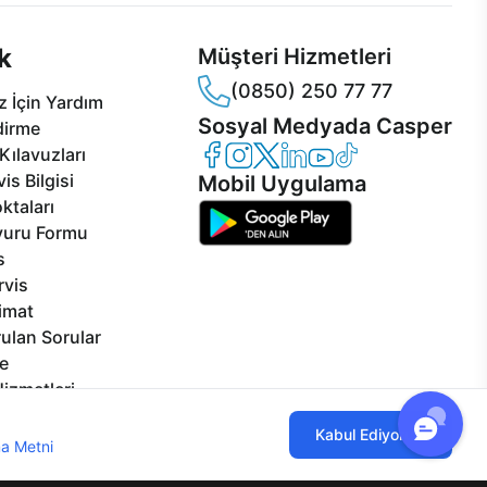
k
Müşteri Hizmetleri
(0850) 250 77 77
 İçin Yardım
Sosyal Medyada Casper
dirme
Casper Facebook
Casper Instagram
Casper Twitter
Casper LinkedIn
Casper YouTube
Casper TikTok
Kılavuzları
is Bilgisi
Mobil Uygulama
ktaları
vuru Formu
s
rvis
limat
ulan Sorular
e
izmetleri
rçalar
ılmaktadır. Çerez kullanımını kabul
Kabul Ediyorum
Görseller
a Metni
'ni incelemenizi rica ederiz.
eklilikler