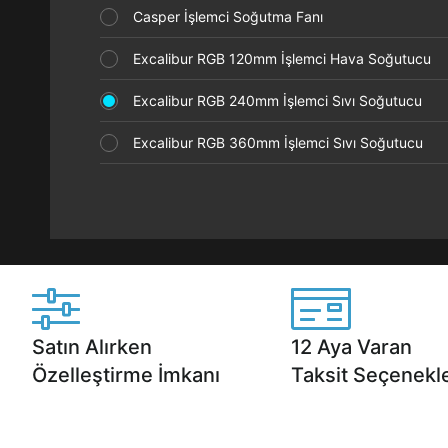
Casper İşlemci Soğutma Fanı
Excalibur RGB 120mm İşlemci Hava Soğutucu
Excalibur RGB 240mm İşlemci Sıvı Soğutucu
Excalibur RGB 360mm İşlemci Sıvı Soğutucu
Satın Alırken
12 Aya Varan
Özelleştirme İmkanı
Taksit Seçenekle
Casper ürünlerini satın alırken ihtiyacınıza
Anlaşmalı kredi kartlarına 1
göre özelleştirebilirsiniz.
taksit seçenekleri Casper'da