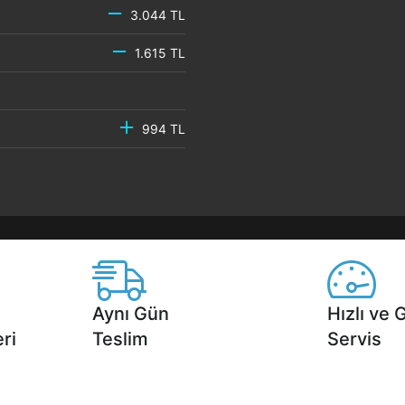
3.044 TL
1.615 TL
994 TL
Aynı Gün
Hızlı ve 
ri
Teslim
Servis
2 aya varan
Seçili ürünlerde Aynı Gün Teslim!
1 Saatte servis,
.
seçenekleri Ca