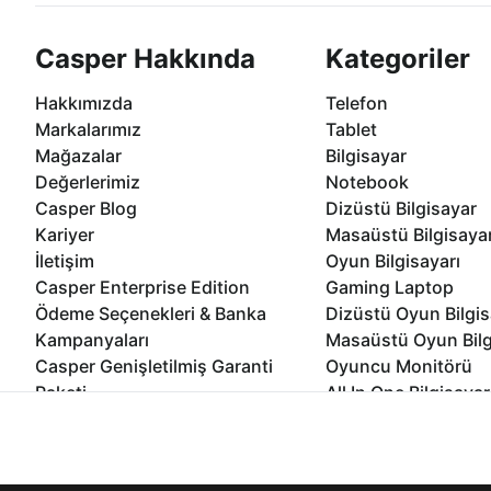
Casper Hakkında
Kategoriler
Hakkımızda
Telefon
Markalarımız
Tablet
Mağazalar
Bilgisayar
Değerlerimiz
Notebook
Casper Blog
Dizüstü Bilgisayar
Kariyer
Masaüstü Bilgisaya
İletişim
Oyun Bilgisayarı
Casper Enterprise Edition
Gaming Laptop
Ödeme Seçenekleri & Banka
Dizüstü Oyun Bilgis
Kampanyaları
Masaüstü Oyun Bilg
Casper Genişletilmiş Garanti
Oyuncu Monitörü
Paketi
All In One Bilgisayar
Ömür Boyu Performans Garantisi
Mini Pc Bilgisayar
İnternet sitemizden en verimli şekilde faydalanabilmeniz ve kulla
Kampanyalar
edebilir, ayarlarınızdan çerezleri silebilir veya engelleyebilirsini
Bilgisayar Özelleşti