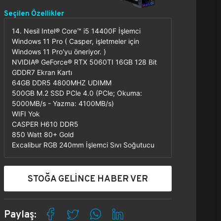
Seçilen Özellikler
14. Nesil Intel® Core™ i5 14400F İşlemci
Windows 11 Pro ( Casper, işletmeler için
Windows 11 Pro'yu öneriyor. )
NVIDIA® GeForce® RTX 5060TI 16GB 128 Bit
GDDR7 Ekran Kartı
64GB DDR5 4800MHZ UDIMM
500GB M.2 SSD PCle 4.0 (PCle; Okuma:
5000MB/s - Yazma: 4100MB/s)
WIFI Yok
CASPER H610 DDR5
850 Watt 80+ Gold
Excalibur RGB 240mm İşlemci Sıvı Soğutucu
STOĞA GELİNCE HABER VER
Paylaş: