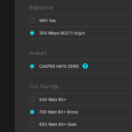
Bağlantılar
WIFI Yok
300 Mbps 802.11 b/g/n
Anakart
CASPER H610 DDR5
Güç Kaynağı
500 Watt 85+
700 Watt 80+ Bronz
850 Watt 80+ Gold