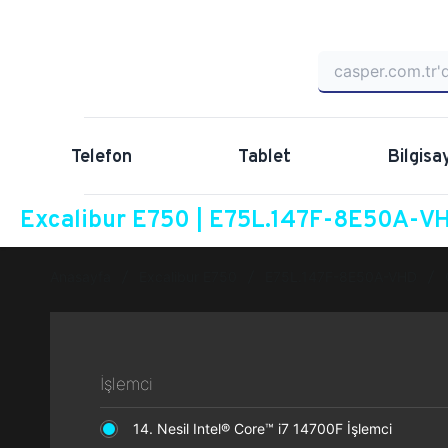
Telefon
Tablet
Bilgisa
Excalibur E750 | E75L.147F-8E50A-VH
Anasayfa
Excalibur E750
E75L.147F-8E50A-VHD
İşlemci
14. Nesil Intel® Core™ i7 14700F İşlemci