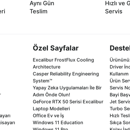
Aynı Gün
Hızlı ve 
ri
Teslim
Servis
2 aya varan
Seçili ürünlerde Aynı Gün Teslim!
1 Saatte servis,
.
seçenekleri Ca
Özel Sayfalar
Deste
Excalibur FrostFlux Cooling
Ürününüz
Architecture
Driver İn
Casper Reliability Engineering
Kullanım 
System™
Ürün Serv
Yapay Zeka Uygulamaları İle Bir
Servis No
r
Adım Önde Olun!
Bayi Baş
GeForce RTX 50 Serisi Excalibur
Jet Servi
Laptop Modelleri
Turbo Se
ayarı
Office Ev ve İş
Hızlı Tes
isayarı
Windows 11 Education
Sıkça Sor
Windows 11 Pro
Kolay İad