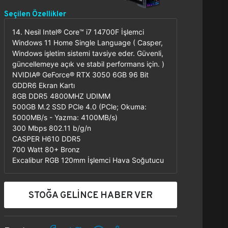
Seçilen Özellikler
14. Nesil Intel® Core™ i7 14700F İşlemci
Windows 11 Home Single Language ( Casper,
Windows işletim sistemi tavsiye eder. Güvenli,
güncellemeye açık ve stabil performans için. )
NVIDIA® GeForce® RTX 3050 6GB 96 Bit
GDDR6 Ekran Kartı
8GB DDR5 4800MHZ UDIMM
500GB M.2 SSD PCle 4.0 (PCle; Okuma:
5000MB/s - Yazma: 4100MB/s)
300 Mbps 802.11 b/g/n
CASPER H610 DDR5
700 Watt 80+ Bronz
Excalibur RGB 120mm İşlemci Hava Soğutucu
STOĞA GELİNCE HABER VER