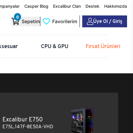
mpanyalar
Casper Blog
Excalibur Clan
Destek
Hakkımızda
0
Üye Ol / Giriş
Sepetim
Favorilerim
ksesuar
CPU & GPU
Fırsat Ürünleri
Excalibur E750
E75L.147F-8E50A-VHD