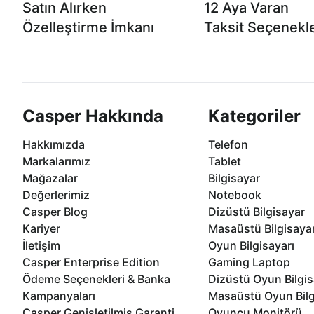
Satın Alırken
12 Aya Varan
Özelleştirme İmkanı
Taksit Seçenekle
Casper ürünlerini satın alırken ihtiyacınıza
Anlaşmalı kredi kartlarına 1
göre özelleştirebilirsiniz.
taksit seçenekleri Casper'da
Casper Hakkında
Kategoriler
Hakkımızda
Telefon
Markalarımız
Tablet
Mağazalar
Bilgisayar
Değerlerimiz
Notebook
Casper Blog
Dizüstü Bilgisayar
Kariyer
Masaüstü Bilgisaya
İletişim
Oyun Bilgisayarı
Casper Enterprise Edition
Gaming Laptop
Ödeme Seçenekleri & Banka
Dizüstü Oyun Bilgis
Kampanyaları
Masaüstü Oyun Bilg
Casper Genişletilmiş Garanti
Oyuncu Monitörü