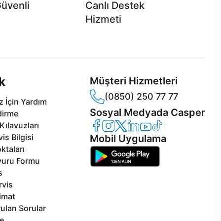
Güvenli
Canlı Destek
Hizmeti
 Jet servis ve Turbo servis
Ürünlerinizle ilgili Casper Canlı Destek
sper'da!
hizmeti her daim sizinle.
k
Müşteri Hizmetleri
(0850) 250 77 77
 İçin Yardım
Sosyal Medyada Casper
dirme
Casper Facebook
Casper Instagram
Casper Twitter
Casper LinkedIn
Casper YouTube
Casper TikTok
Kılavuzları
is Bilgisi
Mobil Uygulama
ktaları
vuru Formu
s
rvis
limat
ulan Sorular
e