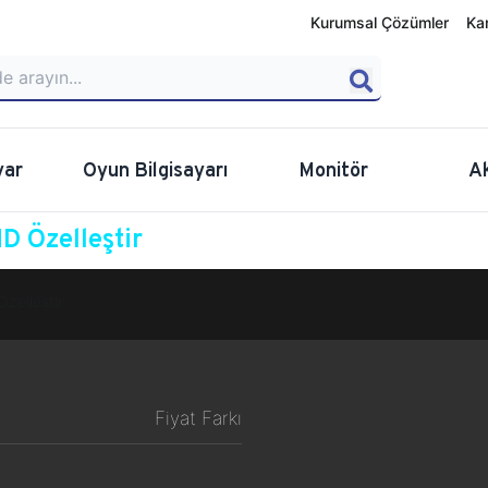
Kurumsal Çözümler
Ka
yar
Oyun Bilgisayarı
Monitör
A
D Özelleştir
Özelleştir
Fiyat Farkı