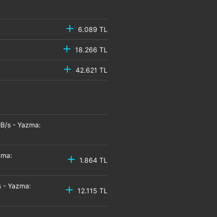
6.089 TL
18.266 TL
42.621 TL
B/s - Yazma:
zma:
1.864 TL
 - Yazma:
12.115 TL