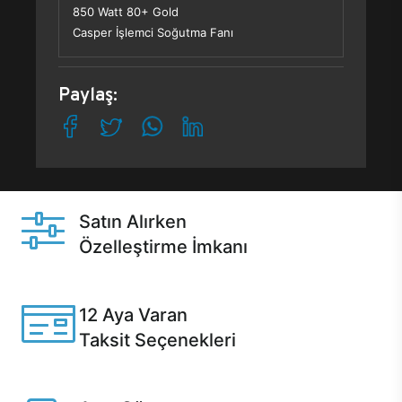
850 Watt 80+ Gold
Casper İşlemci Soğutma Fanı
Paylaş:
Satın Alırken
Özelleştirme İmkanı
Casper ürünlerini satın alırken ihtiyacınıza göre
özelleştirebilirsiniz.
12 Aya Varan
Taksit Seçenekleri
Anlaşmalı kredi kartlarına 12 aya varan taksit seçenekleri
Casper'da.