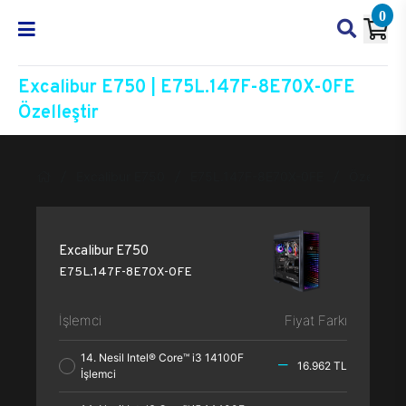
0
Excalibur E750 | E75L.147F-8E70X-0FE
Özelleştir
Excalibur E750
E75L.147F-8E70X-0FE
Özelleştir
Excalibur E750
E75L.147F-8E70X-0FE
İşlemci
Fiyat Farkı
14. Nesil Intel® Core™ i3 14100F
16.962 TL
İşlemci