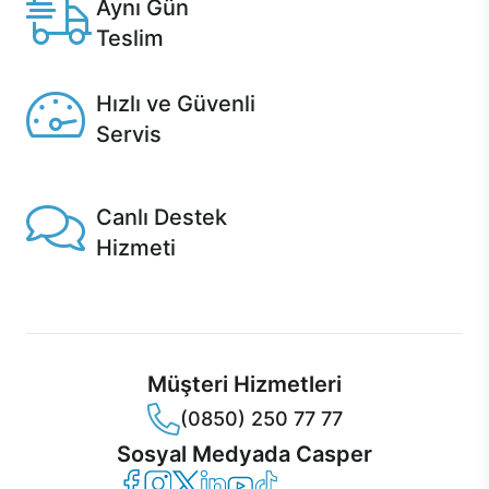
Aynı Gün
Teslim
Seçili ürünlerde Aynı Gün Teslim!
Hızlı ve Güvenli
Servis
1 Saatte servis, Jet servis ve Turbo servis seçenekleri
Casper'da!
Canlı Destek
Hizmeti
Ürünlerinizle ilgili Casper Canlı Destek hizmeti her daim
sizinle.
Müşteri Hizmetleri
(0850) 250 77 77
Sosyal Medyada Casper
Casper Facebook
Casper Instagram
Casper Twitter
Casper LinkedIn
Casper YouTube
Casper TikTok