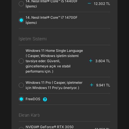
14. Nesil Intel® Core™ i5 14400F
12.302 TL
İşlemci
14. Nesil Intel® Core™ i7 14700F
İşlemci
İşletim Sistemi
Windows 11 Home Single Language
( Casper, Windows işletim sistemi
tavsiye eder. Güvenli,
3.604 TL
güncellemeye açık ve stabil
performans için. )
Windows 11 Pro ( Casper, işletmeler
9.941 TL
için Windows 11 Pro'yu öneriyor. )
FreeDOS
Ekran Kartı
NVIDIA® GeForce® RTX 3050