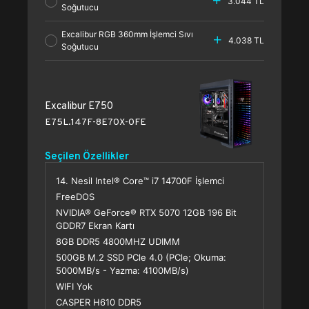
3.044 TL
Soğutucu
Excalibur RGB 360mm İşlemci Sıvı
4.038 TL
Soğutucu
Excalibur E750
E75L.147F-8E70X-0FE
Seçilen Özellikler
14. Nesil Intel® Core™ i7 14700F İşlemci
FreeDOS
NVIDIA® GeForce® RTX 5070 12GB 196 Bit
GDDR7 Ekran Kartı
8GB DDR5 4800MHZ UDIMM
500GB M.2 SSD PCle 4.0 (PCle; Okuma:
5000MB/s - Yazma: 4100MB/s)
WIFI Yok
CASPER H610 DDR5