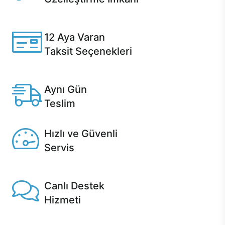
Casper ürünlerini satın alırken ihtiyacınıza göre
özelleştirebilirsiniz.
12 Aya Varan
Taksit Seçenekleri
Anlaşmalı kredi kartlarına 12 aya varan taksit seçenekleri
Casper'da.
Aynı Gün
Teslim
Seçili ürünlerde Aynı Gün Teslim!
Hızlı ve Güvenli
Servis
1 Saatte servis, Jet servis ve Turbo servis seçenekleri
Casper'da!
Canlı Destek
Hizmeti
Ürünlerinizle ilgili Casper Canlı Destek hizmeti her daim
sizinle.