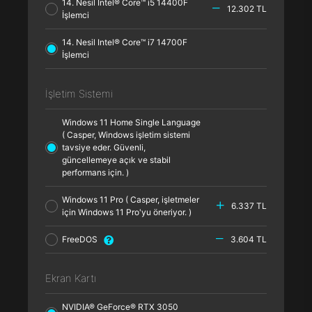
14. Nesil Intel® Core™ i5 14400F
12.302 TL
İşlemci
14. Nesil Intel® Core™ i7 14700F
İşlemci
İşletim Sistemi
Windows 11 Home Single Language
( Casper, Windows işletim sistemi
tavsiye eder. Güvenli,
güncellemeye açık ve stabil
performans için. )
Windows 11 Pro ( Casper, işletmeler
6.337 TL
için Windows 11 Pro'yu öneriyor. )
FreeDOS
3.604 TL
Ekran Kartı
NVIDIA® GeForce® RTX 3050