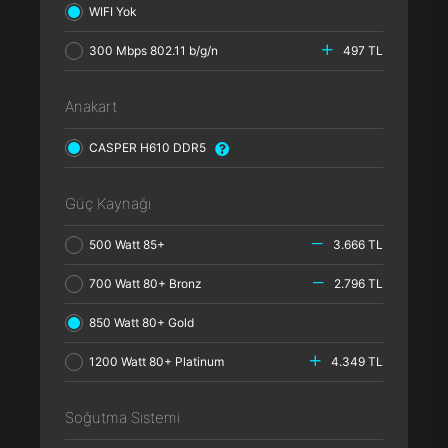
WIFI Yok
300 Mbps 802.11 b/g/n
497 TL
Anakart
CASPER H610 DDR5
Güç Kaynağı
500 Watt 85+
3.666 TL
700 Watt 80+ Bronz
2.796 TL
850 Watt 80+ Gold
1200 Watt 80+ Platinum
4.349 TL
Soğutma Sistemi