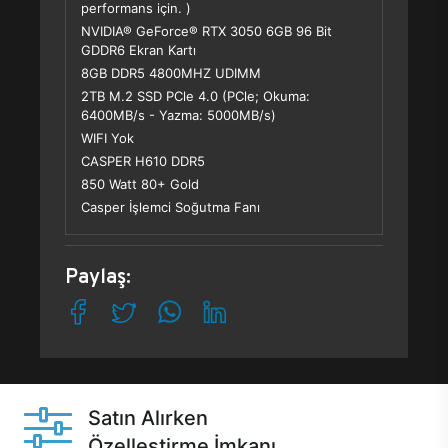
performans için. )
NVIDIA® GeForce® RTX 3050 6GB 96 Bit
GDDR6 Ekran Kartı
8GB DDR5 4800MHZ UDIMM
2TB M.2 SSD PCle 4.0 (PCle; Okuma:
6400MB/s - Yazma: 5000MB/s)
WIFI Yok
CASPER H610 DDR5
850 Watt 80+ Gold
Casper İşlemci Soğutma Fanı
Paylaş:
Satın Alırken
Özelleştirme İmkanı