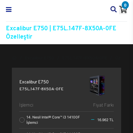
0
Excalibur E750 | E75L.147F-8X50A-0FE
Özelleştir
Excalibur E750
E75L.147F-8X50A-0FE
Özelleşti
Excalibur E750
E75L.147F-8X50A-0FE
İşlemci
Fiyat Farkı
14. Nesil Intel® Core™ i3 14100F
16.962 TL
İşlemci