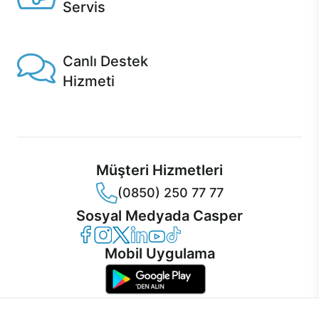
Servis
1 Saatte servis, Jet servis ve Turbo servis seçenekleri
Casper'da!
Canlı Destek
Hizmeti
Ürünlerinizle ilgili Casper Canlı Destek hizmeti her daim
sizinle.
Müşteri Hizmetleri
(0850) 250 77 77
Sosyal Medyada Casper
Casper Facebook
Casper Instagram
Casper Twitter
Casper LinkedIn
Casper YouTube
Casper TikTok
Mobil Uygulama