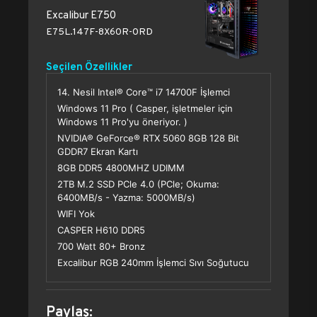
Excalibur E750
E75L.147F-8X60R-0RD
Seçilen Özellikler
14. Nesil Intel® Core™ i7 14700F İşlemci
Windows 11 Pro ( Casper, işletmeler için
Windows 11 Pro'yu öneriyor. )
NVIDIA® GeForce® RTX 5060 8GB 128 Bit
GDDR7 Ekran Kartı
8GB DDR5 4800MHZ UDIMM
2TB M.2 SSD PCle 4.0 (PCle; Okuma:
6400MB/s - Yazma: 5000MB/s)
WIFI Yok
CASPER H610 DDR5
700 Watt 80+ Bronz
Excalibur RGB 240mm İşlemci Sıvı Soğutucu
Paylaş: