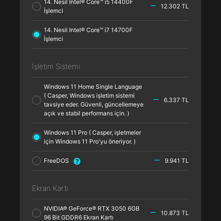
14. Nesil Intel® Core™ i5 14400F
12.302 TL
İşlemci
14. Nesil Intel® Core™ i7 14700F
İşlemci
İşletim Sistemi
Windows 11 Home Single Language
( Casper, Windows işletim sistemi
6.337 TL
tavsiye eder. Güvenli, güncellemeye
açık ve stabil performans için. )
Windows 11 Pro ( Casper, işletmeler
için Windows 11 Pro'yu öneriyor. )
FreeDOS
9.941 TL
Ekran Kartı
NVIDIA® GeForce® RTX 3050 6GB
10.873 TL
96 Bit GDDR6 Ekran Kartı