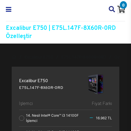
0
Excalibur E750 | E75L.147F-8X60R-0RD
Özelleştir
Excalibur E750
E75L.147F-8X60R-0RD
Özelleşti
Excalibur E750
E75L.147F-8X60R-0RD
İşlemci
Fiyat Farkı
14. Nesil Intel® Core™ i3 14100F
16.962 TL
İşlemci