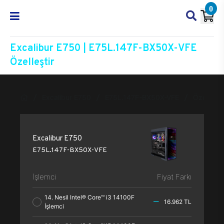
0
Excalibur E750 | E75L.147F-BX50X-VFE
Özelleştir
Excalibur E750
E75L.147F-BX50X-VFE
Özelleştir
Excalibur E750
E75L.147F-BX50X-VFE
İşlemci
Fiyat Farkı
14. Nesil Intel® Core™ i3 14100F
16.962 TL
İşlemci