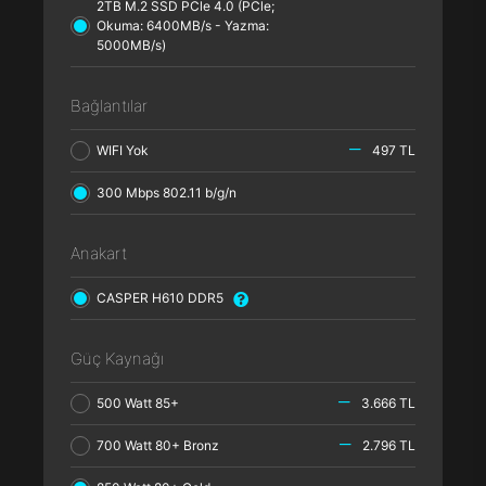
2TB M.2 SSD PCle 4.0 (PCle;
Okuma: 6400MB/s - Yazma:
5000MB/s)
Bağlantılar
WIFI Yok
497 TL
300 Mbps 802.11 b/g/n
Anakart
CASPER H610 DDR5
Güç Kaynağı
500 Watt 85+
3.666 TL
700 Watt 80+ Bronz
2.796 TL