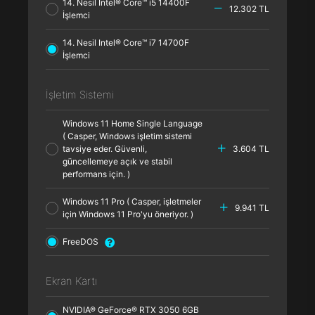
14. Nesil Intel® Core™ i5 14400F
12.302 TL
İşlemci
14. Nesil Intel® Core™ i7 14700F
İşlemci
İşletim Sistemi
Windows 11 Home Single Language
( Casper, Windows işletim sistemi
tavsiye eder. Güvenli,
3.604 TL
güncellemeye açık ve stabil
performans için. )
Windows 11 Pro ( Casper, işletmeler
9.941 TL
için Windows 11 Pro'yu öneriyor. )
FreeDOS
Ekran Kartı
NVIDIA® GeForce® RTX 3050 6GB