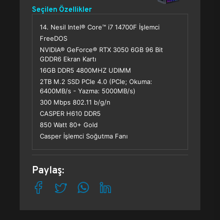
Seçilen Özellikler
14. Nesil Intel® Core™ i7 14700F İşlemci
FreeDOS
NVIDIA® GeForce® RTX 3050 6GB 96 Bit
GDDR6 Ekran Kartı
16GB DDR5 4800MHZ UDIMM
2TB M.2 SSD PCle 4.0 (PCle; Okuma:
6400MB/s - Yazma: 5000MB/s)
300 Mbps 802.11 b/g/n
CASPER H610 DDR5
850 Watt 80+ Gold
Casper İşlemci Soğutma Fanı
Paylaş: