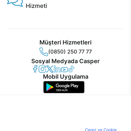
Hizmeti
Ürünlerinizle ilgili Casper Canlı Destek hizmeti her daim
sizinle.
Müşteri Hizmetleri
(0850) 250 77 77
Sosyal Medyada Casper
Casper Facebook
Casper Instagram
Casper Twitter
Casper LinkedIn
Casper YouTube
Casper TikTok
Mobil Uygulama
İnternet sitemizden en verimli şekilde faydalanabilmeniz ve
kullanıcı deneyimini geliştirebilmek için internet sitemizde
© 2021 - 2026 Casper Bilgisayar Sistemleri A.Ş. Tüm Hakları Saklıdır
çerezler kullanılmaktadır. Çerez kullanımını kabul edebilir,
KVKK
ayarlarınızdan çerezleri silebilir veya engelleyebilirsiniz.
Çerez Politikası
Çerezler hakkında detaylı bilgi almak için
Çerez ve Cookie