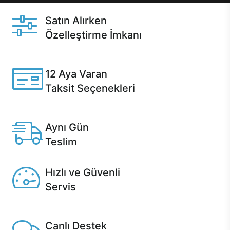
Satın Alırken
Özelleştirme İmkanı
Casper ürünlerini satın alırken ihtiyacınıza göre
özelleştirebilirsiniz.
12 Aya Varan
Taksit Seçenekleri
Anlaşmalı kredi kartlarına 12 aya varan taksit seçenekleri
Casper'da.
Aynı Gün
Teslim
Seçili ürünlerde Aynı Gün Teslim!
Hızlı ve Güvenli
Servis
1 Saatte servis, Jet servis ve Turbo servis seçenekleri
Casper'da!
Canlı Destek