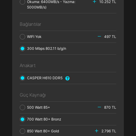
Okuma: 6400MB/s - Yazma:
10.252 TL
5000MB/s)
Bağlantılar
WIFI Yok
497 TL
300 Mbps 802.11 b/g/n
Anakart
CASPER H610 DDR5
Güç Kaynağı
500 Watt 85+
870 TL
700 Watt 80+ Bronz
850 Watt 80+ Gold
2.796 TL