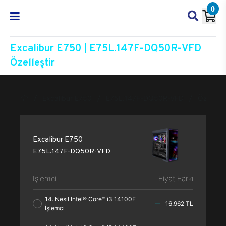
0
Excalibur E750 | E75L.147F-DQ50R-VFD
Özelleştir
Excalibur E750
E75L.147F-DQ50R-VFD
Özelleşti
Excalibur E750
E75L.147F-DQ50R-VFD
İşlemci
Fiyat Farkı
14. Nesil Intel® Core™ i3 14100F
16.962 TL
İşlemci