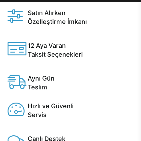
Satın Alırken
Özelleştirme İmkanı
Casper ürünlerini satın alırken ihtiyacınıza göre
özelleştirebilirsiniz.
12 Aya Varan
Taksit Seçenekleri
Anlaşmalı kredi kartlarına 12 aya varan taksit seçenekleri
Casper'da.
Aynı Gün
Teslim
Seçili ürünlerde Aynı Gün Teslim!
Hızlı ve Güvenli
Servis
1 Saatte servis, Jet servis ve Turbo servis seçenekleri
Casper'da!
Canlı Destek