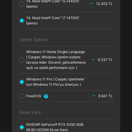
14. Nesil Intel® Core™ i5 14400F
12.302 TL
İşlemci
14. Nesil Intel® Core™ i7 14700F
İşlemci
İşletim Sistemi
Windows 11 Home Single Language
( Casper, Windows işletim sistemi
6.337 TL
tavsiye eder. Güvenli, güncellemeye
açık ve stabil performans için. )
Windows 11 Pro ( Casper, işletmeler
için Windows 11 Pro'yu öneriyor. )
FreeDOS
9.941 TL
Ekran Kartı
NVIDIA® GeForce® RTX 3050 6GB
96 Bit GDDR6 Ekran Kartı