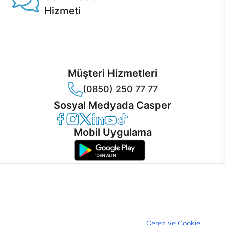
Hizmeti
Ürünlerinizle ilgili Casper Canlı Destek hizmeti her daim
sizinle.
Müşteri Hizmetleri
(0850) 250 77 77
Sosyal Medyada Casper
Casper Facebook
Casper Instagram
Casper Twitter
Casper LinkedIn
Casper YouTube
Casper TikTok
Mobil Uygulama
İnternet sitemizden en verimli şekilde faydalanabilmeniz ve
kullanıcı deneyimini geliştirebilmek için internet sitemizde
© 2021 - 2026 Casper Bilgisayar Sistemleri A.Ş. Tüm Hakları Saklıdır
çerezler kullanılmaktadır. Çerez kullanımını kabul edebilir,
KVKK
ayarlarınızdan çerezleri silebilir veya engelleyebilirsiniz.
Çerez Politikası
Çerezler hakkında detaylı bilgi almak için
Çerez ve Cookie