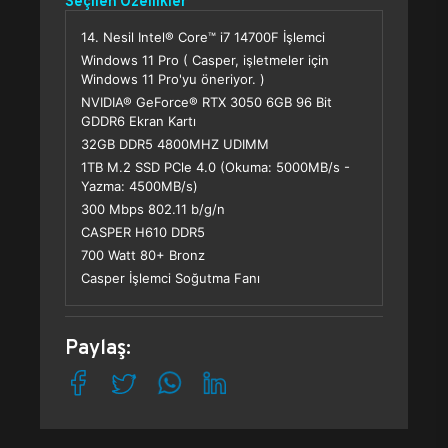
Seçilen Özellikler
14. Nesil Intel® Core™ i7 14700F İşlemci
Windows 11 Pro ( Casper, işletmeler için
Windows 11 Pro'yu öneriyor. )
NVIDIA® GeForce® RTX 3050 6GB 96 Bit
GDDR6 Ekran Kartı
32GB DDR5 4800MHZ UDIMM
1TB M.2 SSD PCle 4.0 (Okuma: 5000MB/s -
Yazma: 4500MB/s)
300 Mbps 802.11 b/g/n
CASPER H610 DDR5
700 Watt 80+ Bronz
Casper İşlemci Soğutma Fanı
Paylaş: