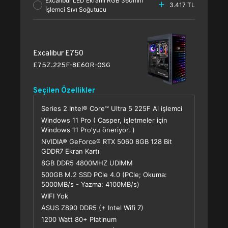
Excalibur LED Ekranlı RGB 360mm
3.417 TL
İşlemci Sıvı Soğutucu
Excalibur E750
E75Z.225F-8E60R-0SG
Seçilen Özellikler
Series 2 Intel® Core™ Ultra 5 225F Ai işlemci
Windows 11 Pro ( Casper, işletmeler için
Windows 11 Pro'yu öneriyor. )
NVIDIA® GeForce® RTX 5060 8GB 128 Bit
GDDR7 Ekran Kartı
8GB DDR5 4800MHZ UDIMM
500GB M.2 SSD PCle 4.0 (PCle; Okuma:
5000MB/s - Yazma: 4100MB/s)
WIFI Yok
ASUS Z890 DDR5 (+ Intel Wifi 7)
1200 Watt 80+ Platinum