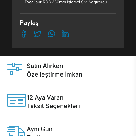
Excalibur RGB 360mm İşlemci Sıvı Soğutucu
Paylaş:
Satın Alırken
Özelleştirme İmkanı
Casper ürünlerini satın alırken ihtiyacınıza göre
özelleştirebilirsiniz.
12 Aya Varan
Taksit Seçenekleri
Anlaşmalı kredi kartlarına 12 aya varan taksit seçenekleri
Casper'da.
Aynı Gün