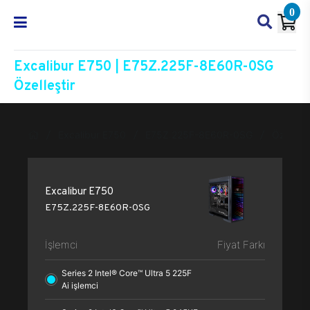
0
Excalibur E750 | E75Z.225F-8E60R-0SG
Özelleştir
Excalibur E750
E75Z.225F-8E60R-0SG
Özelleşti
Excalibur E750
E75Z.225F-8E60R-0SG
İşlemci
Fiyat Farkı
Series 2 Intel® Core™ Ultra 5 225F
Ai işlemci