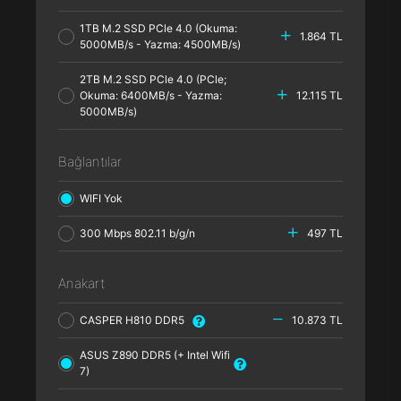
1TB M.2 SSD PCle 4.0 (Okuma:
1.864 TL
5000MB/s - Yazma: 4500MB/s)
2TB M.2 SSD PCle 4.0 (PCle;
Okuma: 6400MB/s - Yazma:
12.115 TL
5000MB/s)
Bağlantılar
WIFI Yok
300 Mbps 802.11 b/g/n
497 TL
Anakart
CASPER H810 DDR5
10.873 TL
ASUS Z890 DDR5 (+ Intel Wifi
7)