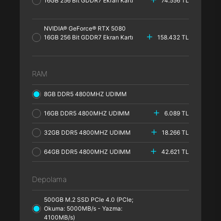
16GB 256 Bit GDDR7 Ekran Kartı
74.556 TL
NVIDIA® GeForce® RTX 5080
16GB 256 Bit GDDR7 Ekran Kartı
158.432 TL
RAM
8GB DDR5 4800MHZ UDIMM
16GB DDR5 4800MHZ UDIMM
6.089 TL
32GB DDR5 4800MHZ UDIMM
18.266 TL
64GB DDR5 4800MHZ UDIMM
42.621 TL
Depolama
500GB M.2 SSD PCle 4.0 (PCle;
Okuma: 5000MB/s - Yazma:
4100MB/s)