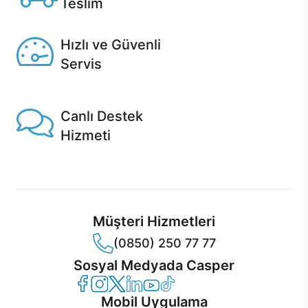
Teslim
Seçili ürünlerde Aynı Gün Teslim!
Hızlı ve Güvenli
Servis
1 Saatte servis, Jet servis ve Turbo servis seçenekleri
Casper'da!
Canlı Destek
Hizmeti
Ürünlerinizle ilgili Casper Canlı Destek hizmeti her daim
sizinle.
Müşteri Hizmetleri
(0850) 250 77 77
Sosyal Medyada Casper
Casper Facebook
Casper Instagram
Casper Twitter
Casper LinkedIn
Casper YouTube
Casper TikTok
Mobil Uygulama