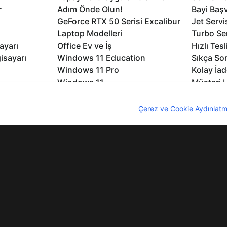
r
Adım Önde Olun!
Bayi Baş
GeForce RTX 50 Serisi Excalibur
Jet Servi
Laptop Modelleri
Turbo Se
ayarı
Office Ev ve İş
Hızlı Tes
isayarı
Windows 11 Education
Sıkça Sor
Windows 11 Pro
Kolay İad
Windows 11
Müşteri H
Microsoft Copilot
Yedek Pa
nıcı deneyimini geliştirebilmek için internet sitemizde çerezler kullan
Excalibur Duvar Kağıtları
Logo ve 
z. Çerezler hakkında detaylı bilgi almak için
Çerez ve Cookie Aydınlatm
rme
Nirvana Duvar Kağıtları
Yasal Ger
lıdır
KVKK
Çerez Politikası
Bilgi Güvenliği
Bi