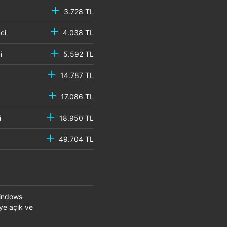
3.728 TL
emci
4.038 TL
mci
5.592 TL
14.787 TL
17.086 TL
mci
18.950 TL
49.704 TL
Windows
eye açık ve