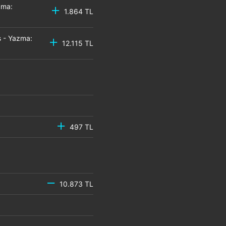
zma:
1.864 TL
 - Yazma:
12.115 TL
497 TL
10.873 TL