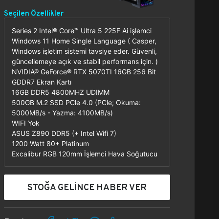
Seçilen Özellikler
Series 2 Intel® Core™ Ultra 5 225F Ai işlemci
Windows 11 Home Single Language ( Casper,
Windows işletim sistemi tavsiye eder. Güvenli,
güncellemeye açık ve stabil performans için. )
NVIDIA® GeForce® RTX 5070TI 16GB 256 Bit
GDDR7 Ekran Kartı
16GB DDR5 4800MHZ UDIMM
500GB M.2 SSD PCle 4.0 (PCle; Okuma:
5000MB/s - Yazma: 4100MB/s)
WIFI Yok
ASUS Z890 DDR5 (+ Intel Wifi 7)
1200 Watt 80+ Platinum
Excalibur RGB 120mm İşlemci Hava Soğutucu
STOĞA GELİNCE HABER VER