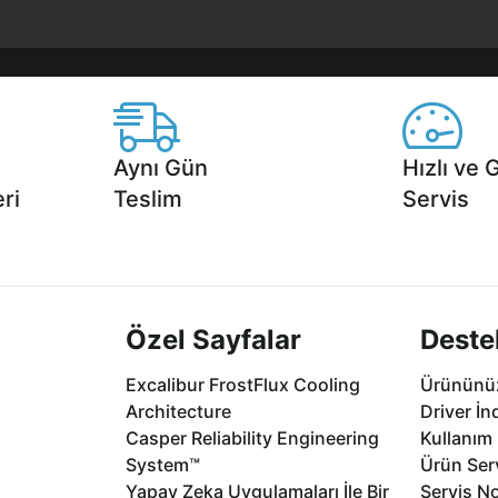
Aynı Gün
Hızlı ve 
ri
Teslim
Servis
2 aya varan
Seçili ürünlerde Aynı Gün Teslim!
1 Saatte servis,
.
seçenekleri Ca
Özel Sayfalar
Deste
Excalibur FrostFlux Cooling
Ürününüz
Architecture
Driver İn
Casper Reliability Engineering
Kullanım 
System™
Ürün Serv
Yapay Zeka Uygulamaları İle Bir
Servis No