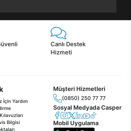
Güvenli
Canlı Destek
Hizmeti
 Jet servis ve Turbo servis
Ürünlerinizle ilgili Casper Canlı Destek
sper'da!
hizmeti her daim sizinle.
k
Müşteri Hizmetleri
(0850) 250 77 77
 İçin Yardım
Sosyal Medyada Casper
dirme
Casper Facebook
Casper Instagram
Casper Twitter
Casper LinkedIn
Casper YouTube
Casper TikTok
Kılavuzları
is Bilgisi
Mobil Uygulama
ktaları