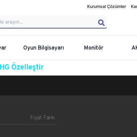
Kurumsal Çözümler
Ka
yar
Oyun Bilgisayarı
Monitör
A
G Özelleştir
Özelleştir
Fiyat Farkı