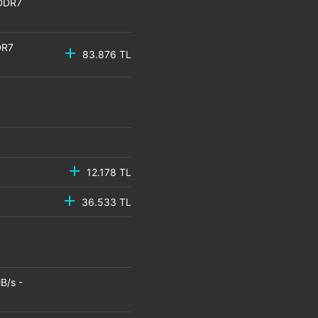
GDDR7
DR7
83.876 TL
12.178 TL
36.533 TL
B/s -