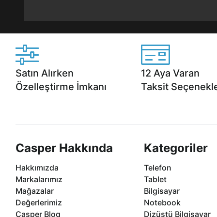
Satın Alırken
12 Aya Varan
Özelleştirme İmkanı
Taksit Seçenekle
Casper ürünlerini satın alırken ihtiyacınıza
Anlaşmalı kredi kartlarına 1
göre özelleştirebilirsiniz.
taksit seçenekleri Casper'da
Casper Hakkında
Kategoriler
Hakkımızda
Telefon
Markalarımız
Tablet
Mağazalar
Bilgisayar
Değerlerimiz
Notebook
Casper Blog
Dizüstü Bilgisayar