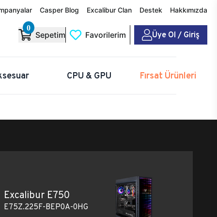
mpanyalar
Casper Blog
Excalibur Clan
Destek
Hakkımızda
0
Üye Ol / Giriş
Sepetim
Favorilerim
ksesuar
CPU & GPU
Fırsat Ürünleri
Excalibur E750
E75Z.225F-BEP0A-0HG