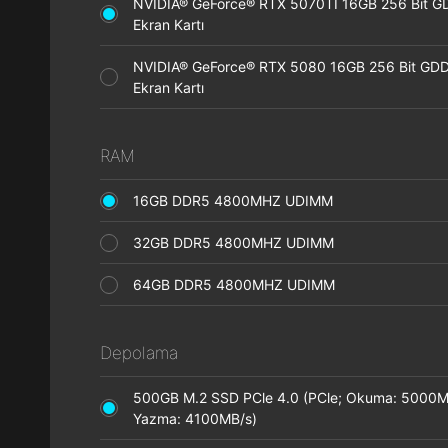
NVIDIA® GeForce® RTX 5070TI 16GB 256 Bit 
Ekran Kartı
NVIDIA® GeForce® RTX 5080 16GB 256 Bit GD
Ekran Kartı
RAM
16GB DDR5 4800MHZ UDIMM
32GB DDR5 4800MHZ UDIMM
64GB DDR5 4800MHZ UDIMM
Depolama
500GB M.2 SSD PCle 4.0 (PCle; Okuma: 5000M
Yazma: 4100MB/s)