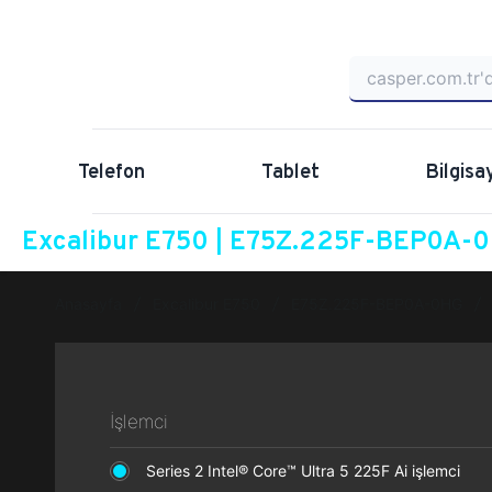
Telefon
Tablet
Bilgisa
Excalibur E750 | E75Z.225F-BEP0A-0H
Anasayfa
Excalibur E750
E75Z.225F-BEP0A-0HG
İşlemci
Series 2 Intel® Core™ Ultra 5 225F Ai işlemci