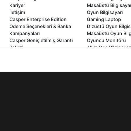
Kariyer
Masaüstü Bilgisaya
İletişim
Oyun Bilgisayarı
Casper Enterprise Edition
Gaming Laptop
Ödeme Seçenekleri & Banka
Dizüstü Oyun Bilgis
Kampanyaları
Masaüstü Oyun Bilg
Casper Genişletilmiş Garanti
Oyuncu Monitörü
Paketi
All In One Bilgisayar
Ömür Boyu Performans Garantisi
Mini Pc Bilgisayar
İnternet sitemizden en verimli şekilde faydalanabilmeniz ve kulla
Kampanyalar
edebilir, ayarlarınızdan çerezleri silebilir veya engelleyebilirsini
Bilgisayar Özelleşti
Kurumsal Çözümler
© 2021 - 2026 Casper Bilgisayar Sistemleri A.Ş. Tüm Hakları Sak