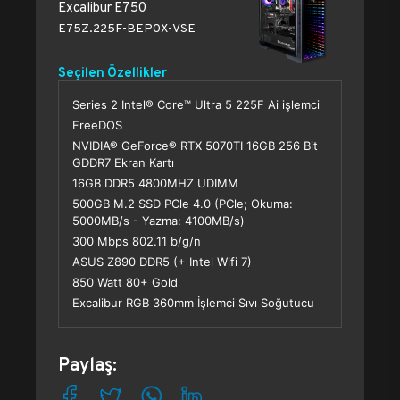
Excalibur E750
E75Z.225F-BEP0X-VSE
Seçilen Özellikler
Series 2 Intel® Core™ Ultra 5 225F Ai işlemci
FreeDOS
NVIDIA® GeForce® RTX 5070TI 16GB 256 Bit
GDDR7 Ekran Kartı
16GB DDR5 4800MHZ UDIMM
500GB M.2 SSD PCle 4.0 (PCle; Okuma:
5000MB/s - Yazma: 4100MB/s)
300 Mbps 802.11 b/g/n
ASUS Z890 DDR5 (+ Intel Wifi 7)
850 Watt 80+ Gold
Excalibur RGB 360mm İşlemci Sıvı Soğutucu
Paylaş: