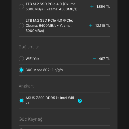
1TB M.2 SSD PCle 4.0 (Okuma:
1.864 TL
5000MB/s - Yazma: 4500MB/s)
2TB M.2 SSD PCle 4.0 (PCle;
Okuma: 6400MB/s - Yazma:
12.115 TL
5000MB/s)
Bağlantılar
WIFI Yok
497 TL
300 Mbps 802.11 b/g/n
Anakart
ASUS Z890 DDR5 (+ Intel Wifi
7)
Güç Kaynağı