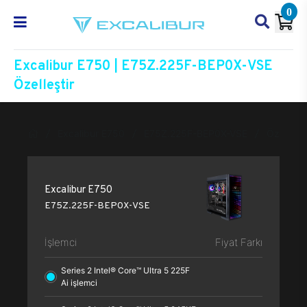
0
Excalibur E750 | E75Z.225F-BEP0X-VSE
Özelleştir
Excalibur E750
E75Z.225F-BEP0X-VSE
Özelleşti
Excalibur E750
E75Z.225F-BEP0X-VSE
İşlemci
Fiyat Farkı
Series 2 Intel® Core™ Ultra 5 225F
Ai işlemci