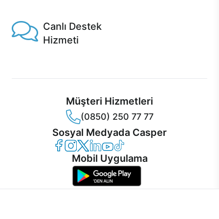
Casper'da!
Canlı Destek
Hizmeti
Ürünlerinizle ilgili Casper Canlı Destek hizmeti her daim
sizinle.
Müşteri Hizmetleri
(0850) 250 77 77
Sosyal Medyada Casper
Casper Facebook
Casper Instagram
Casper Twitter
Casper LinkedIn
Casper YouTube
Casper TikTok
Mobil Uygulama
İnternet sitemizden en verimli şekilde faydalanabilmeniz ve
kullanıcı deneyimini geliştirebilmek için internet sitemizde