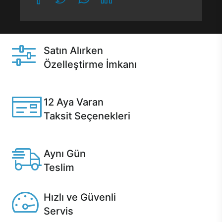
Satın Alırken
Özelleştirme İmkanı
Casper ürünlerini satın alırken ihtiyacınıza göre
özelleştirebilirsiniz.
12 Aya Varan
Taksit Seçenekleri
Anlaşmalı kredi kartlarına 12 aya varan taksit seçenekleri
Casper'da.
Aynı Gün
Teslim
Seçili ürünlerde Aynı Gün Teslim!
Hızlı ve Güvenli
Servis
1 Saatte servis, Jet servis ve Turbo servis seçenekleri