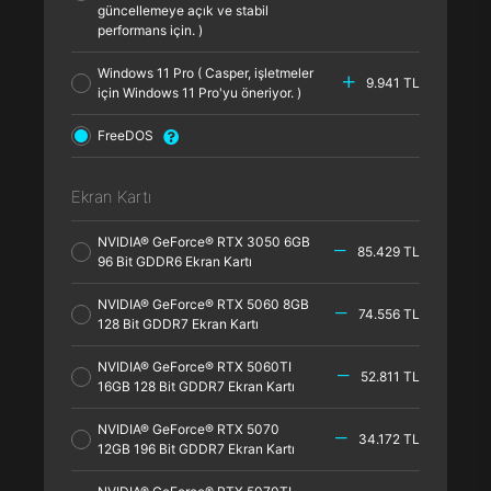
güncellemeye açık ve stabil
performans için. )
Windows 11 Pro ( Casper, işletmeler
9.941 TL
için Windows 11 Pro'yu öneriyor. )
FreeDOS
Ekran Kartı
NVIDIA® GeForce® RTX 3050 6GB
85.429 TL
96 Bit GDDR6 Ekran Kartı
NVIDIA® GeForce® RTX 5060 8GB
74.556 TL
128 Bit GDDR7 Ekran Kartı
NVIDIA® GeForce® RTX 5060TI
52.811 TL
16GB 128 Bit GDDR7 Ekran Kartı
NVIDIA® GeForce® RTX 5070
34.172 TL
12GB 196 Bit GDDR7 Ekran Kartı