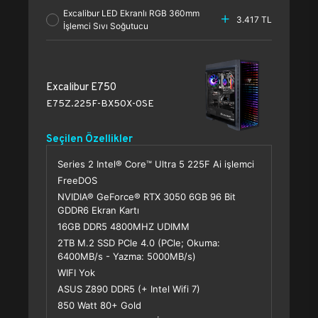
Excalibur LED Ekranlı RGB 360mm
3.417 TL
İşlemci Sıvı Soğutucu
Excalibur E750
E75Z.225F-BX50X-0SE
Seçilen Özellikler
Series 2 Intel® Core™ Ultra 5 225F Ai işlemci
FreeDOS
NVIDIA® GeForce® RTX 3050 6GB 96 Bit
GDDR6 Ekran Kartı
16GB DDR5 4800MHZ UDIMM
2TB M.2 SSD PCle 4.0 (PCle; Okuma:
6400MB/s - Yazma: 5000MB/s)
WIFI Yok
ASUS Z890 DDR5 (+ Intel Wifi 7)
850 Watt 80+ Gold