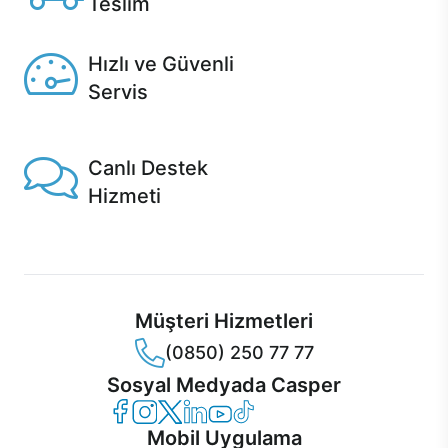
Teslim
Seçili ürünlerde Aynı Gün Teslim!
Hızlı ve Güvenli
Servis
1 Saatte servis, Jet servis ve Turbo servis seçenekleri
Casper'da!
Canlı Destek
Hizmeti
Ürünlerinizle ilgili Casper Canlı Destek hizmeti her daim
sizinle.
Müşteri Hizmetleri
(0850) 250 77 77
Sosyal Medyada Casper
Casper Facebook
Casper Instagram
Casper Twitter
Casper LinkedIn
Casper YouTube
Casper TikTok
Mobil Uygulama