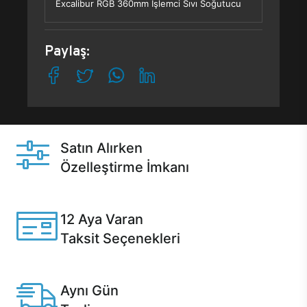
Excalibur RGB 360mm İşlemci Sıvı Soğutucu
Paylaş:
Satın Alırken
Özelleştirme İmkanı
Casper ürünlerini satın alırken ihtiyacınıza göre
özelleştirebilirsiniz.
12 Aya Varan
Taksit Seçenekleri
Anlaşmalı kredi kartlarına 12 aya varan taksit seçenekleri
Casper'da.
Aynı Gün