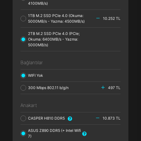
4100MB/s)
1TB M.2 SSD PCle 4.0 (Okuma:
10.252 TL
5000MB/s - Yazma: 4500MB/s)
2TB M.2 SSD PCle 4.0 (PCle;
Okuma: 6400MB/s - Yazma:
5000MB/s)
Bağlantılar
WIFI Yok
300 Mbps 802.11 b/g/n
497 TL
Anakart
CASPER H810 DDR5
10.873 TL
ASUS Z890 DDR5 (+ Intel Wifi
7)