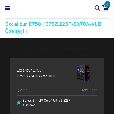
0
Excalibur E750 | E75Z.225F-BX70A-VLE
Özelleştir
Excalibur E750
E75Z.225F-BX70A-VLE
Özelleşti
Excalibur E750
E75Z.225F-BX70A-VLE
İşlemci
Fiyat Farkı
Series 2 Intel® Core™ Ultra 5 225F
Ai işlemci