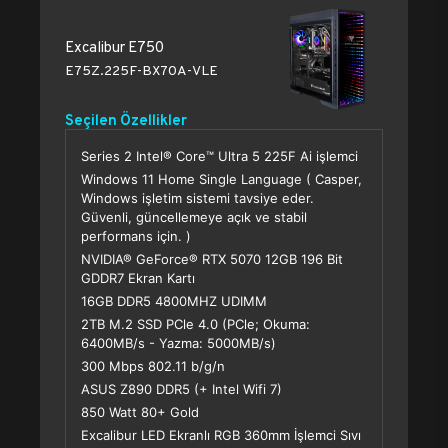
Excalibur E750
E75Z.225F-BX70A-VLE
Seçilen Özellikler
Series 2 Intel® Core™ Ultra 5 225F Ai işlemci
Windows 11 Home Single Language ( Casper,
Windows işletim sistemi tavsiye eder.
Güvenli, güncellemeye açık ve stabil
performans için. )
NVIDIA® GeForce® RTX 5070 12GB 196 Bit
GDDR7 Ekran Kartı
16GB DDR5 4800MHZ UDIMM
2TB M.2 SSD PCle 4.0 (PCle; Okuma:
6400MB/s - Yazma: 5000MB/s)
300 Mbps 802.11 b/g/n
ASUS Z890 DDR5 (+ Intel Wifi 7)
850 Watt 80+ Gold
Excalibur LED Ekranlı RGB 360mm İşlemci Sıvı