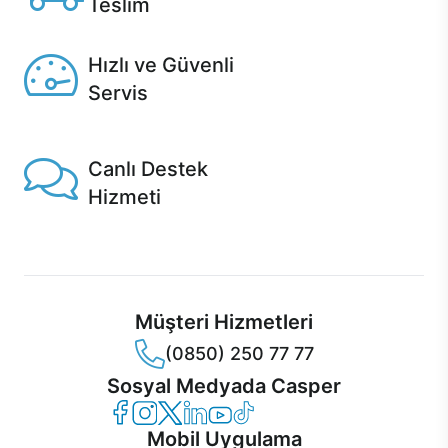
Teslim
Seçili ürünlerde Aynı Gün Teslim!
Hızlı ve Güvenli
Servis
1 Saatte servis, Jet servis ve Turbo servis seçenekleri
Casper'da!
Canlı Destek
Hizmeti
Ürünlerinizle ilgili Casper Canlı Destek hizmeti her daim
sizinle.
Müşteri Hizmetleri
(0850) 250 77 77
Sosyal Medyada Casper
Casper Facebook
Casper Instagram
Casper Twitter
Casper LinkedIn
Casper YouTube
Casper TikTok
Mobil Uygulama