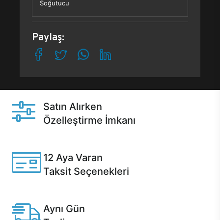
Soğutucu
Paylaş:
Satın Alırken
Özelleştirme İmkanı
Casper ürünlerini satın alırken ihtiyacınıza göre
özelleştirebilirsiniz.
12 Aya Varan
Taksit Seçenekleri
Anlaşmalı kredi kartlarına 12 aya varan taksit seçenekleri
Casper'da.
Aynı Gün