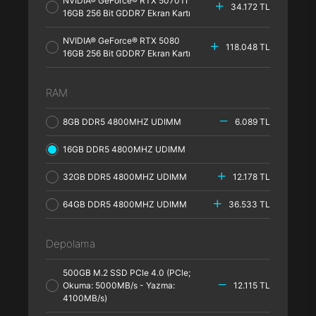
NVIDIA® GeForce® RTX 5070TI
34.172 TL
16GB 256 Bit GDDR7 Ekran Kartı
NVIDIA® GeForce® RTX 5080
118.048 TL
16GB 256 Bit GDDR7 Ekran Kartı
RAM
8GB DDR5 4800MHZ UDIMM
6.089 TL
16GB DDR5 4800MHZ UDIMM
32GB DDR5 4800MHZ UDIMM
12.178 TL
64GB DDR5 4800MHZ UDIMM
36.533 TL
Depolama
500GB M.2 SSD PCle 4.0 (PCle;
Okuma: 5000MB/s - Yazma:
12.115 TL
4100MB/s)