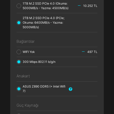
1TB M.2 SSD PCle 4.0 (Okuma:
10.252 TL
5000MB/s - Yazma: 4500MB/s)
2TB M.2 SSD PCle 4.0 (PCle;
Okuma: 6400MB/s - Yazma:
5000MB/s)
Bağlantılar
WIFI Yok
497 TL
300 Mbps 802.11 b/g/n
Anakart
ASUS Z890 DDR5 (+ Intel Wifi
7)
Güç Kaynağı