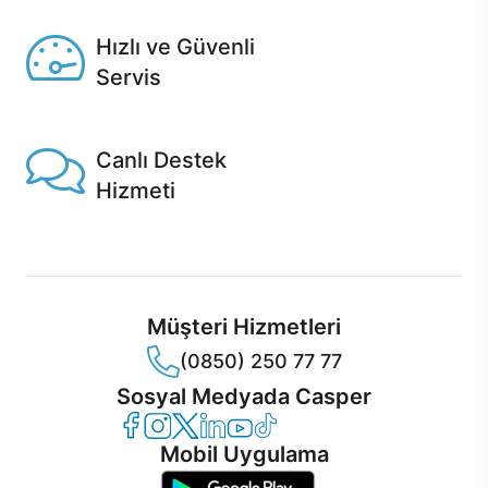
Seçili ürünlerde Aynı Gün Teslim!
Hızlı ve Güvenli
Servis
1 Saatte servis, Jet servis ve Turbo servis seçenekleri
Casper'da!
Canlı Destek
Hizmeti
Ürünlerinizle ilgili Casper Canlı Destek hizmeti her daim
sizinle.
Müşteri Hizmetleri
(0850) 250 77 77
Sosyal Medyada Casper
Casper Facebook
Casper Instagram
Casper Twitter
Casper LinkedIn
Casper YouTube
Casper TikTok
Mobil Uygulama