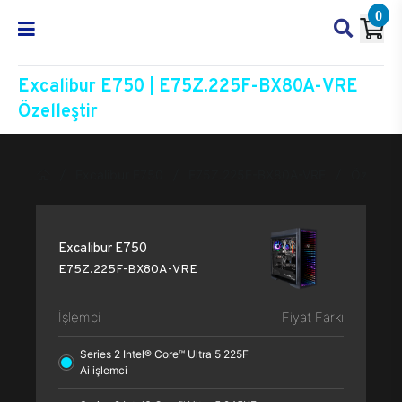
0
Excalibur E750 | E75Z.225F-BX80A-VRE
Özelleştir
Excalibur E750
E75Z.225F-BX80A-VRE
Özelleşti
Excalibur E750
E75Z.225F-BX80A-VRE
İşlemci
Fiyat Farkı
Series 2 Intel® Core™ Ultra 5 225F
Ai işlemci