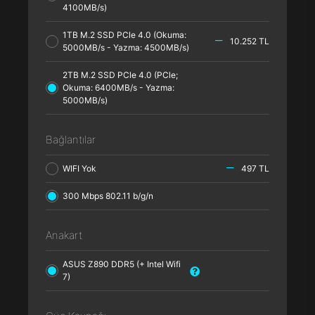
4100MB/s)
1TB M.2 SSD PCle 4.0 (Okuma:
10.252 TL
5000MB/s - Yazma: 4500MB/s)
2TB M.2 SSD PCle 4.0 (PCle;
Okuma: 6400MB/s - Yazma:
5000MB/s)
Bağlantılar
WIFI Yok
497 TL
300 Mbps 802.11 b/g/n
Anakart
ASUS Z890 DDR5 (+ Intel Wifi
7)