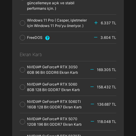
güncellemeye açık ve stabil
performans için. )
Windows 11 Pro ( Casper, işletmeler
6.337 TL
için Windows 11 Pro'yu öneriyor. )
FreeDOS
3.604 TL
Ekran Kartı
NVIDIA® GeForce® RTX 3050
169.305 TL
6GB 96 Bit GDDR6 Ekran Kartı
NVIDIA® GeForce® RTX 5060
158.432 TL
8GB 128 Bit GDDR7 Ekran Kartı
NVIDIA® GeForce® RTX 5060TI
136.687 TL
16GB 128 Bit GDDR7 Ekran Kartı
NVIDIA® GeForce® RTX 5070
118.048 TL
12GB 196 Bit GDDR7 Ekran Kartı