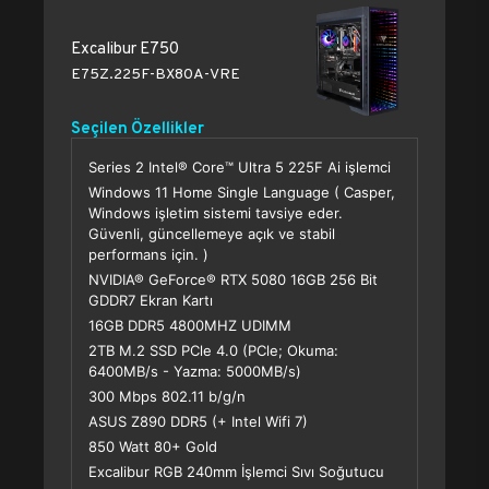
Excalibur E750
E75Z.225F-BX80A-VRE
Seçilen Özellikler
Series 2 Intel® Core™ Ultra 5 225F Ai işlemci
Windows 11 Home Single Language ( Casper,
Windows işletim sistemi tavsiye eder.
Güvenli, güncellemeye açık ve stabil
performans için. )
NVIDIA® GeForce® RTX 5080 16GB 256 Bit
GDDR7 Ekran Kartı
16GB DDR5 4800MHZ UDIMM
2TB M.2 SSD PCle 4.0 (PCle; Okuma:
6400MB/s - Yazma: 5000MB/s)
300 Mbps 802.11 b/g/n
ASUS Z890 DDR5 (+ Intel Wifi 7)
850 Watt 80+ Gold
Excalibur RGB 240mm İşlemci Sıvı Soğutucu