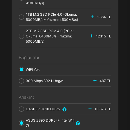
4100MB/s)
1TB M.2 SSD PCle 4.0 (Okuma:
1.864 TL
5000MB/s - Yazma: 4500MB/s)
2TB M.2 SSD PCle 4.0 (PCle;
Okuma: 6400MB/s - Yazma:
12.115 TL
5000MB/s)
Bağlantılar
WIFI Yok
300 Mbps 802.11 b/g/n
497 TL
Anakart
CASPER H810 DDR5
10.873 TL
ASUS Z890 DDR5 (+ Intel Wifi
7)