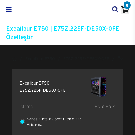
0
Excalibur E750 | E75Z.225F-DE50X-0FE
Özelleştir
Excalibur E750
E75Z.225F-DE50X-0FE
Özelleşti
Excalibur E750
E75Z.225F-DE50X-0FE
İşlemci
Fiyat Farkı
Series 2 Intel® Core™ Ultra 5 225F
Ai işlemci