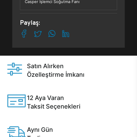
Casper İşlemci Soğutma Fanı
Paylaş:
Satın Alırken
Özelleştirme İmkanı
Casper ürünlerini satın alırken ihtiyacınıza göre
özelleştirebilirsiniz.
12 Aya Varan
Taksit Seçenekleri
Anlaşmalı kredi kartlarına 12 aya varan taksit seçenekleri
Casper'da.
Aynı Gün