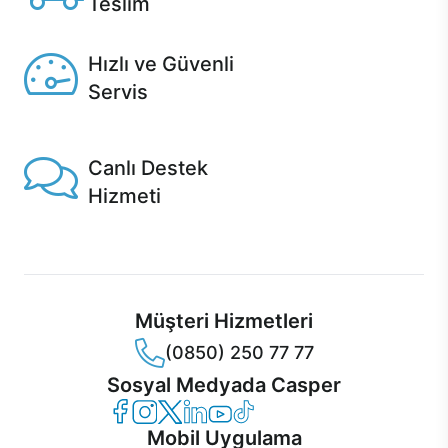
Teslim
Seçili ürünlerde Aynı Gün Teslim!
Hızlı ve Güvenli
Servis
1 Saatte servis, Jet servis ve Turbo servis seçenekleri
Casper'da!
Canlı Destek
Hizmeti
Ürünlerinizle ilgili Casper Canlı Destek hizmeti her daim
sizinle.
Müşteri Hizmetleri
(0850) 250 77 77
Sosyal Medyada Casper
Casper Facebook
Casper Instagram
Casper Twitter
Casper LinkedIn
Casper YouTube
Casper TikTok
Mobil Uygulama