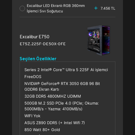
Excalibur LED Ekranlı RGB 360mm
7.456 TL
İşlemci Sıvı Soğutucu
Excalibur E750
E75Z.225F-DE50X-0FE
Seçilen Özellikler
Series 2 Intel® Core™ Ultra 5 225F Ai işlemci
FreeDOS
NVIDIA® GeForce® RTX 3050 6GB 96 Bit
GDDR6 Ekran Kartı
32GB DDR5 4800MHZ UDIMM
500GB M.2 SSD PCle 4.0 (PCle; Okuma:
5000MB/s - Yazma: 4100MB/s)
WIFI Yok
ASUS Z890 DDR5 (+ Intel Wifi 7)
850 Watt 80+ Gold