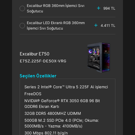
Excalibur RGB 360mm İşlemci Sıvı
994 TL
Soğutucu
Excalibur LED Ekranlı RGB 360mm
4.411 TL
İşlemci Sıvı Soğutucu
Excalibur E750
E75Z.225F-DE50X-VRG
Seçilen Özellikler
Series 2 Intel® Core™ Ultra 5 225F Ai işlemci
FreeDOS
NVIDIA® GeForce® RTX 3050 6GB 96 Bit
GDDR6 Ekran Kartı
32GB DDR5 4800MHZ UDIMM
500GB M.2 SSD PCle 4.0 (PCle; Okuma:
5000MB/s - Yazma: 4100MB/s)
300 Mbps 802.11 b/g/n