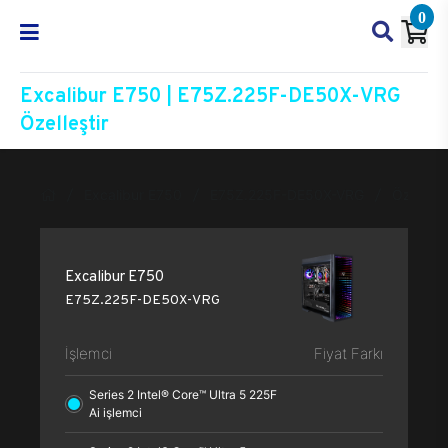
0
Excalibur E750 | E75Z.225F-DE50X-VRG
Özelleştir
Excalibur E750
E75Z.225F-DE50X-VRG
Özelleşti
Excalibur E750
E75Z.225F-DE50X-VRG
İşlemci
Fiyat Farkı
Series 2 Intel® Core™ Ultra 5 225F
Ai işlemci