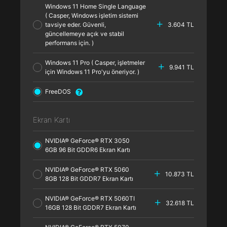
Windows 11 Home Single Language
( Casper, Windows işletim sistemi
tavsiye eder. Güvenli,
3.604 TL
güncellemeye açık ve stabil
performans için. )
Windows 11 Pro ( Casper, işletmeler
9.941 TL
için Windows 11 Pro'yu öneriyor. )
FreeDOS
Ekran Kartı
NVIDIA® GeForce® RTX 3050
6GB 96 Bit GDDR6 Ekran Kartı
NVIDIA® GeForce® RTX 5060
10.873 TL
8GB 128 Bit GDDR7 Ekran Kartı
NVIDIA® GeForce® RTX 5060TI
32.618 TL
16GB 128 Bit GDDR7 Ekran Kartı