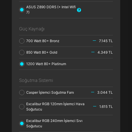
ASUS Z890 DDR5 (+ Intel Wifi
7)
Güç Kaynağı
700 Watt 80+ Bronz
7.145 TL
850 Watt 80+ Gold
4.349 TL
1200 Watt 80+ Platinum
Soğutma Sistemi
Casper İşlemci Soğutma Fanı
3.044 TL
Excalibur RGB 120mm İşlemci Hava
1.615 TL
Soğutucu
Excalibur RGB 240mm İşlemci Sıvı
Soğutucu