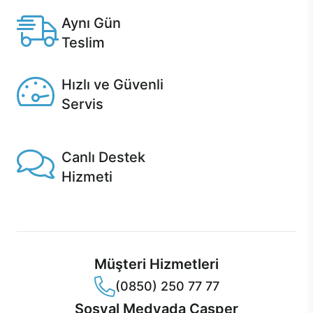
Aynı Gün
Teslim
Seçili ürünlerde Aynı Gün Teslim!
Hızlı ve Güvenli
Servis
1 Saatte servis, Jet servis ve Turbo servis seçenekleri
Casper'da!
Canlı Destek
Hizmeti
Ürünlerinizle ilgili Casper Canlı Destek hizmeti her daim
sizinle.
Müşteri Hizmetleri
(0850) 250 77 77
Sosyal Medyada Casper