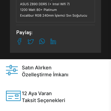
ASUS Z890 DDR5 (+ Intel Wifi 7)
1200 Watt 80+ Platinum
Excalibur RGB 240mm İşlemci Sıvı Soğutucu
Paylaş:
Satın Alırken
Özelleştirme İmkanı
Casper ürünlerini satın alırken ihtiyacınıza göre
özelleştirebilirsiniz.
12 Aya Varan
Taksit Seçenekleri
Anlaşmalı kredi kartlarına 12 aya varan taksit seçenekleri
Casper'da.