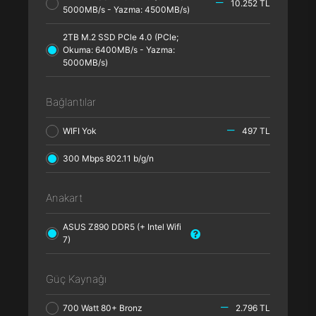
10.252 TL
5000MB/s - Yazma: 4500MB/s)
2TB M.2 SSD PCle 4.0 (PCle;
Okuma: 6400MB/s - Yazma:
5000MB/s)
Bağlantılar
WIFI Yok
497 TL
300 Mbps 802.11 b/g/n
Anakart
ASUS Z890 DDR5 (+ Intel Wifi
7)
Güç Kaynağı
700 Watt 80+ Bronz
2.796 TL