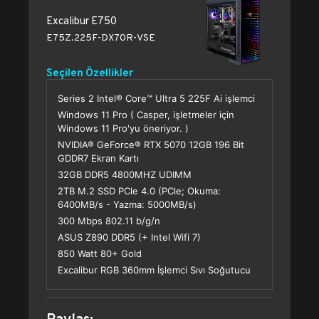
Excalibur E750
E75Z.225F-DX70R-VSE
Seçilen Özellikler
Series 2 Intel® Core™ Ultra 5 225F Ai işlemci
Windows 11 Pro ( Casper, işletmeler için
Windows 11 Pro'yu öneriyor. )
NVIDIA® GeForce® RTX 5070 12GB 196 Bit
GDDR7 Ekran Kartı
32GB DDR5 4800MHZ UDIMM
2TB M.2 SSD PCle 4.0 (PCle; Okuma:
6400MB/s - Yazma: 5000MB/s)
300 Mbps 802.11 b/g/n
ASUS Z890 DDR5 (+ Intel Wifi 7)
850 Watt 80+ Gold
Excalibur RGB 360mm İşlemci Sıvı Soğutucu