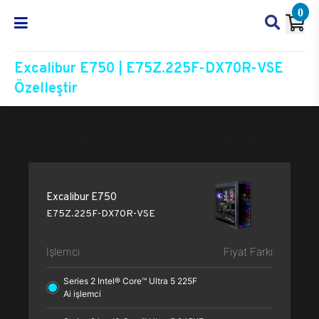
0
Excalibur E750 | E75Z.225F-DX70R-VSE
Özelleştir
Excalibur E750
E75Z.225F-DX70R-VSE
Özelleşti
Excalibur E750
E75Z.225F-DX70R-VSE
İşlemci
Fiyat Farkı
Series 2 Intel® Core™ Ultra 5 225F
Ai işlemci