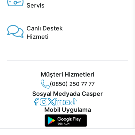
Servis
1 Saatte servis, Jet servis ve Turbo servis seçenekleri
Casper'da!
Canlı Destek
Hizmeti
Ürünlerinizle ilgili Casper Canlı Destek hizmeti her daim
sizinle.
Müşteri Hizmetleri
(0850) 250 77 77
Sosyal Medyada Casper
Casper Facebook
Casper Instagram
Casper Twitter
Casper LinkedIn
Casper YouTube
Casper TikTok
Mobil Uygulama