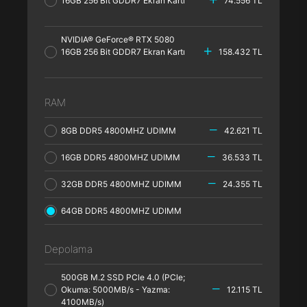
16GB 256 Bit GDDR7 Ekran Kartı
74.556 TL
NVIDIA® GeForce® RTX 5080
16GB 256 Bit GDDR7 Ekran Kartı
158.432 TL
RAM
8GB DDR5 4800MHZ UDIMM
42.621 TL
16GB DDR5 4800MHZ UDIMM
36.533 TL
32GB DDR5 4800MHZ UDIMM
24.355 TL
64GB DDR5 4800MHZ UDIMM
Depolama
500GB M.2 SSD PCle 4.0 (PCle;
Okuma: 5000MB/s - Yazma:
12.115 TL
4100MB/s)