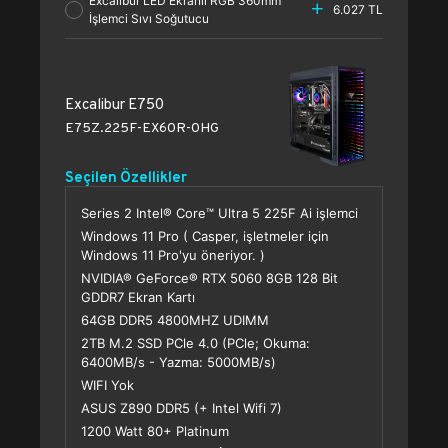
Excalibur LED Ekranlı RGB 360mm
6.027 TL
İşlemci Sıvı Soğutucu
Excalibur E750
E75Z.225F-EX60R-0HG
Seçilen Özellikler
Series 2 Intel® Core™ Ultra 5 225F Ai işlemci
Windows 11 Pro ( Casper, işletmeler için
Windows 11 Pro'yu öneriyor. )
NVIDIA® GeForce® RTX 5060 8GB 128 Bit
GDDR7 Ekran Kartı
64GB DDR5 4800MHZ UDIMM
2TB M.2 SSD PCle 4.0 (PCle; Okuma:
6400MB/s - Yazma: 5000MB/s)
WIFI Yok
ASUS Z890 DDR5 (+ Intel Wifi 7)
1200 Watt 80+ Platinum