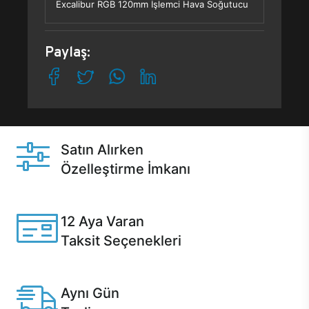
Excalibur RGB 120mm İşlemci Hava Soğutucu
Paylaş:
Satın Alırken
Özelleştirme İmkanı
Casper ürünlerini satın alırken ihtiyacınıza göre
özelleştirebilirsiniz.
12 Aya Varan
Taksit Seçenekleri
Anlaşmalı kredi kartlarına 12 aya varan taksit seçenekleri
Casper'da.
Aynı Gün