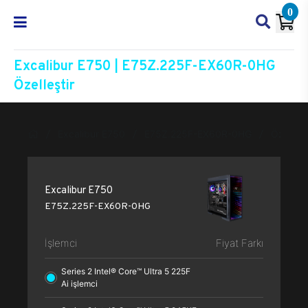
0
Excalibur E750 | E75Z.225F-EX60R-0HG
Özelleştir
Excalibur E750
E75Z.225F-EX60R-0HG
Özelleşt
Excalibur E750
E75Z.225F-EX60R-0HG
İşlemci
Fiyat Farkı
Series 2 Intel® Core™ Ultra 5 225F
Ai işlemci