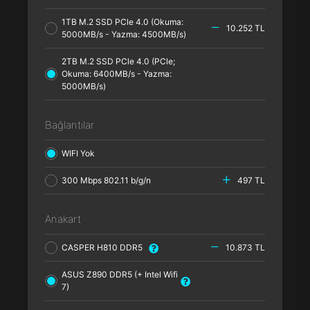
1TB M.2 SSD PCle 4.0 (Okuma:
10.252 TL
5000MB/s - Yazma: 4500MB/s)
2TB M.2 SSD PCle 4.0 (PCle;
Okuma: 6400MB/s - Yazma:
5000MB/s)
Bağlantılar
WIFI Yok
300 Mbps 802.11 b/g/n
497 TL
Anakart
CASPER H810 DDR5
10.873 TL
ASUS Z890 DDR5 (+ Intel Wifi
7)