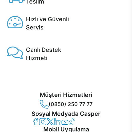
Teslim
Seçili ürünlerde Aynı Gün Teslim!
Hızlı ve Güvenli
Servis
1 Saatte servis, Jet servis ve Turbo servis seçenekleri
Casper'da!
Canlı Destek
Hizmeti
Ürünlerinizle ilgili Casper Canlı Destek hizmeti her daim
sizinle.
Müşteri Hizmetleri
(0850) 250 77 77
Sosyal Medyada Casper
Casper Facebook
Casper Instagram
Casper Twitter
Casper LinkedIn
Casper YouTube
Casper TikTok
Mobil Uygulama