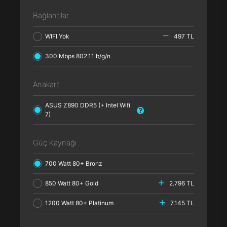
Bağlantılar
WIFI Yok
497 TL
300 Mbps 802.11 b/g/n
Anakart
ASUS Z890 DDR5 (+ Intel Wifi
7)
Güç Kaynağı
700 Watt 80+ Bronz
850 Watt 80+ Gold
2.796 TL
1200 Watt 80+ Platinum
7.145 TL