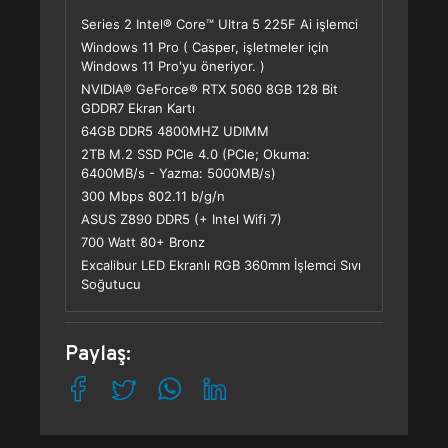
Series 2 Intel® Core™ Ultra 5 225F Ai işlemci
Windows 11 Pro ( Casper, işletmeler için
Windows 11 Pro'yu öneriyor. )
NVIDIA® GeForce® RTX 5060 8GB 128 Bit
GDDR7 Ekran Kartı
64GB DDR5 4800MHZ UDIMM
2TB M.2 SSD PCle 4.0 (PCle; Okuma:
6400MB/s - Yazma: 5000MB/s)
300 Mbps 802.11 b/g/n
ASUS Z890 DDR5 (+ Intel Wifi 7)
700 Watt 80+ Bronz
Excalibur LED Ekranlı RGB 360mm İşlemci Sıvı
Soğutucu
Paylaş: