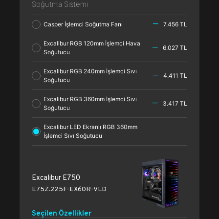
Soğutma Sistemi
Casper İşlemci Soğutma Fanı
7.456 TL
Excalibur RGB 120mm İşlemci Hava
6.027 TL
Soğutucu
Excalibur RGB 240mm İşlemci Sıvı
4.411 TL
Soğutucu
Excalibur RGB 360mm İşlemci Sıvı
3.417 TL
Soğutucu
Excalibur LED Ekranlı RGB 360mm
İşlemci Sıvı Soğutucu
Excalibur E750
E75Z.225F-EX60R-VLD
Seçilen Özellikler