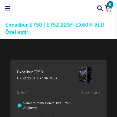
0
Excalibur E750 | E75Z.225F-EX60R-VLD
Özelleştir
Excalibur E750
E75Z.225F-EX60R-VLD
Özelleşti
Excalibur E750
E75Z.225F-EX60R-VLD
İşlemci
Fiyat Farkı
Series 2 Intel® Core™ Ultra 5 225F
Ai işlemci