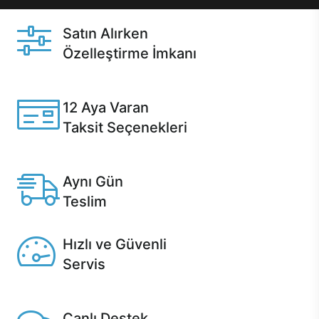
Satın Alırken
Özelleştirme İmkanı
Casper ürünlerini satın alırken ihtiyacınıza göre
özelleştirebilirsiniz.
12 Aya Varan
Taksit Seçenekleri
Anlaşmalı kredi kartlarına 12 aya varan taksit seçenekleri
Casper'da.
Aynı Gün
Teslim
Seçili ürünlerde Aynı Gün Teslim!
Hızlı ve Güvenli
Servis
1 Saatte servis, Jet servis ve Turbo servis seçenekleri
Casper'da!
Canlı Destek