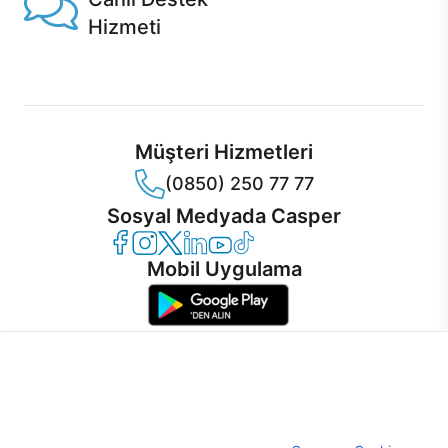
Hizmeti
Ürünlerinizle ilgili Casper Canlı Destek hizmeti her daim
sizinle.
Müşteri Hizmetleri
(0850) 250 77 77
Sosyal Medyada Casper
Casper Facebook
Casper Instagram
Casper Twitter
Casper LinkedIn
Casper YouTube
Casper TikTok
Mobil Uygulama
İnternet sitemizden en verimli şekilde faydalanabilmeniz ve
kullanıcı deneyimini geliştirebilmek için internet sitemizde
© 2021 - 2026 Casper Bilgisayar Sistemleri A.Ş. Tüm Hakları Saklıdır
çerezler kullanılmaktadır. Çerez kullanımını kabul edebilir,
KVKK
ayarlarınızdan çerezleri silebilir veya engelleyebilirsiniz.
Çerez Politikası