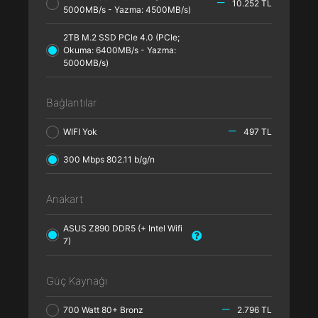
10.252 TL
5000MB/s - Yazma: 4500MB/s)
2TB M.2 SSD PCle 4.0 (PCle;
Okuma: 6400MB/s - Yazma:
5000MB/s)
Bağlantılar
WIFI Yok
497 TL
300 Mbps 802.11 b/g/n
Anakart
ASUS Z890 DDR5 (+ Intel Wifi
7)
Güç Kaynağı
700 Watt 80+ Bronz
2.796 TL