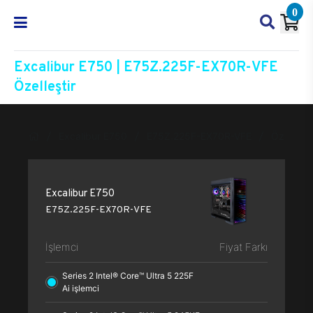
0
Excalibur E750 | E75Z.225F-EX70R-VFE
Özelleştir
Excalibur E750
E75Z.225F-EX70R-VFE
Özelleşti
Excalibur E750
E75Z.225F-EX70R-VFE
İşlemci
Fiyat Farkı
Series 2 Intel® Core™ Ultra 5 225F
Ai işlemci