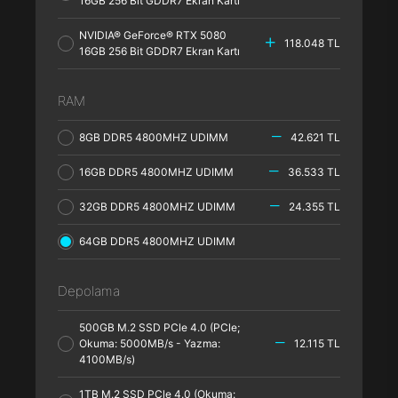
16GB 256 Bit GDDR7 Ekran Kartı
NVIDIA® GeForce® RTX 5080
118.048 TL
16GB 256 Bit GDDR7 Ekran Kartı
RAM
8GB DDR5 4800MHZ UDIMM
42.621 TL
16GB DDR5 4800MHZ UDIMM
36.533 TL
32GB DDR5 4800MHZ UDIMM
24.355 TL
64GB DDR5 4800MHZ UDIMM
Depolama
500GB M.2 SSD PCle 4.0 (PCle;
Okuma: 5000MB/s - Yazma:
12.115 TL
4100MB/s)
1TB M.2 SSD PCle 4.0 (Okuma: