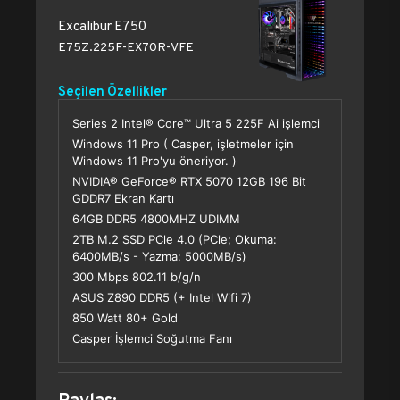
Excalibur E750
E75Z.225F-EX70R-VFE
Seçilen Özellikler
Series 2 Intel® Core™ Ultra 5 225F Ai işlemci
Windows 11 Pro ( Casper, işletmeler için
Windows 11 Pro'yu öneriyor. )
NVIDIA® GeForce® RTX 5070 12GB 196 Bit
GDDR7 Ekran Kartı
64GB DDR5 4800MHZ UDIMM
2TB M.2 SSD PCle 4.0 (PCle; Okuma:
6400MB/s - Yazma: 5000MB/s)
300 Mbps 802.11 b/g/n
ASUS Z890 DDR5 (+ Intel Wifi 7)
850 Watt 80+ Gold
Casper İşlemci Soğutma Fanı