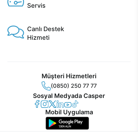
Servis
1 Saatte servis, Jet servis ve Turbo servis seçenekleri
Casper'da!
Canlı Destek
Hizmeti
Ürünlerinizle ilgili Casper Canlı Destek hizmeti her daim
sizinle.
Müşteri Hizmetleri
(0850) 250 77 77
Sosyal Medyada Casper
Casper Facebook
Casper Instagram
Casper Twitter
Casper LinkedIn
Casper YouTube
Casper TikTok
Mobil Uygulama