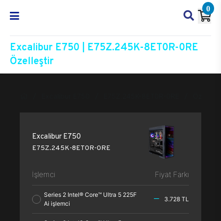
0
Excalibur E750 | E75Z.245K-8ET0R-0RE
Özelleştir
Excalibur E750
E75Z.245K-8ET0R-0RE
Özelleşti
Excalibur E750
E75Z.245K-8ET0R-0RE
İşlemci
Fiyat Farkı
Series 2 Intel® Core™ Ultra 5 225F
3.728 TL
Ai işlemci