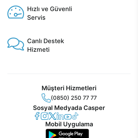
Hızlı ve Güvenli
Servis
1 Saatte servis, Jet servis ve Turbo servis seçenekleri
Casper'da!
Canlı Destek
Hizmeti
Ürünlerinizle ilgili Casper Canlı Destek hizmeti her daim
sizinle.
Müşteri Hizmetleri
(0850) 250 77 77
Sosyal Medyada Casper
Casper Facebook
Casper Instagram
Casper Twitter
Casper LinkedIn
Casper YouTube
Casper TikTok
Mobil Uygulama