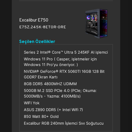
Excalibur E750
E75Z.245K-8ET0R-0RE
Seçilen Özellikler
Series 2 Intel® Core™ Ultra 5 245KF AI işlemci
Windows 11 Pro ( Casper, işletmeler için
Windows 11 Pro'yu öneriyor. )
NVIDIA® GeForce® RTX 5060TI 16GB 128 Bit
GDDR7 Ekran Kartı
8GB DDR5 4800MHZ UDIMM
500GB M.2 SSD PCle 4.0 (PCle; Okuma:
5000MB/s - Yazma: 4100MB/s)
WIFI Yok
ASUS Z890 DDR5 (+ Intel Wifi 7)
850 Watt 80+ Gold
Excalibur RGB 240mm İşlemci Sıvı Soğutucu