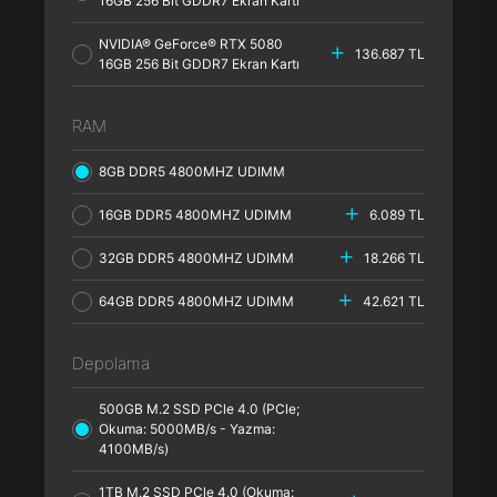
16GB 256 Bit GDDR7 Ekran Kartı
NVIDIA® GeForce® RTX 5080
136.687 TL
16GB 256 Bit GDDR7 Ekran Kartı
RAM
8GB DDR5 4800MHZ UDIMM
16GB DDR5 4800MHZ UDIMM
6.089 TL
32GB DDR5 4800MHZ UDIMM
18.266 TL
64GB DDR5 4800MHZ UDIMM
42.621 TL
Depolama
500GB M.2 SSD PCle 4.0 (PCle;
Okuma: 5000MB/s - Yazma:
4100MB/s)
1TB M.2 SSD PCle 4.0 (Okuma: