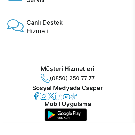
1 Saatte servis, Jet servis ve Turbo servis seçenekleri
Casper'da!
Canlı Destek
Hizmeti
Ürünlerinizle ilgili Casper Canlı Destek hizmeti her daim
sizinle.
Müşteri Hizmetleri
(0850) 250 77 77
Sosyal Medyada Casper
Casper Facebook
Casper Instagram
Casper Twitter
Casper LinkedIn
Casper YouTube
Casper TikTok
Mobil Uygulama
İnternet sitemizden en verimli şekilde faydalanabilmeniz ve