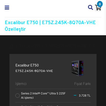
0
Excalibur E750 | E75Z.245K-8Q70A-VHE
Özelleştir
Excalibur E750
E75Z.245K-8Q70A-VHE
Özelleşti
Excalibur E750
E75Z.245K-8Q70A-VHE
İşlemci
Fiyat Farkı
Series 2 Intel® Core™ Ultra 5 225F
3.728 TL
Ai işlemci