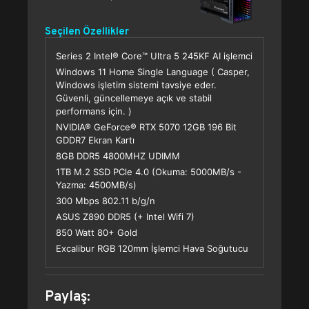
Seçilen Özellikler
Series 2 Intel® Core™ Ultra 5 245KF AI işlemci
Windows 11 Home Single Language ( Casper,
Windows işletim sistemi tavsiye eder.
Güvenli, güncellemeye açık ve stabil
performans için. )
NVIDIA® GeForce® RTX 5070 12GB 196 Bit
GDDR7 Ekran Kartı
8GB DDR5 4800MHZ UDIMM
1TB M.2 SSD PCle 4.0 (Okuma: 5000MB/s -
Yazma: 4500MB/s)
300 Mbps 802.11 b/g/n
ASUS Z890 DDR5 (+ Intel Wifi 7)
850 Watt 80+ Gold
Excalibur RGB 120mm İşlemci Hava Soğutucu
Paylaş: