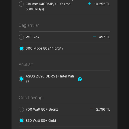
Okuma: 6400MB/s - Yazma:
10.252 TL
5000MB/s)
Bağlantılar
WIFI Yok
497 TL
300 Mbps 802.11 b/g/n
Anakart
ASUS Z890 DDR5 (+ Intel Wifi
7)
Güç Kaynağı
700 Watt 80+ Bronz
2.796 TL
850 Watt 80+ Gold