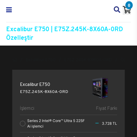
0
Excalibur E750 | E75Z.245K-8X60A-0RD
Özelleştir
Excalibur E750
E75Z.245K-8X60A-0RD
Özelleşt
Excalibur E750
E75Z.245K-8X60A-0RD
İşlemci
Fiyat Farkı
Series 2 Intel® Core™ Ultra 5 225F
3.728 TL
Ai işlemci