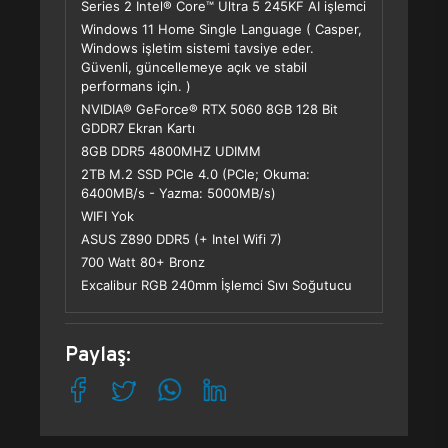
Series 2 Intel® Core™ Ultra 5 245KF AI işlemci
Windows 11 Home Single Language ( Casper,
Windows işletim sistemi tavsiye eder.
Güvenli, güncellemeye açık ve stabil
performans için. )
NVIDIA® GeForce® RTX 5060 8GB 128 Bit
GDDR7 Ekran Kartı
8GB DDR5 4800MHZ UDIMM
2TB M.2 SSD PCle 4.0 (PCle; Okuma:
6400MB/s - Yazma: 5000MB/s)
WIFI Yok
ASUS Z890 DDR5 (+ Intel Wifi 7)
700 Watt 80+ Bronz
Excalibur RGB 240mm İşlemci Sıvı Soğutucu
Paylaş: