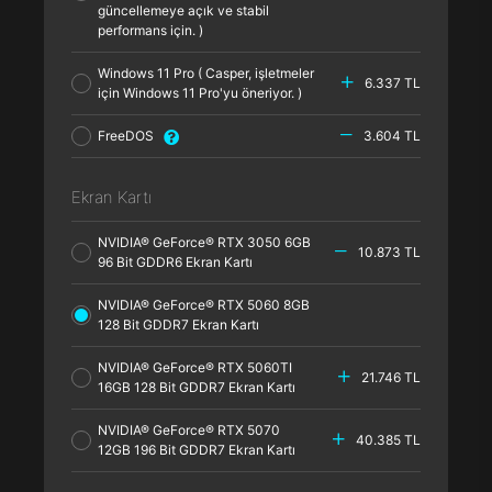
güncellemeye açık ve stabil
performans için. )
Windows 11 Pro ( Casper, işletmeler
6.337 TL
için Windows 11 Pro'yu öneriyor. )
FreeDOS
3.604 TL
Ekran Kartı
NVIDIA® GeForce® RTX 3050 6GB
10.873 TL
96 Bit GDDR6 Ekran Kartı
NVIDIA® GeForce® RTX 5060 8GB
128 Bit GDDR7 Ekran Kartı
NVIDIA® GeForce® RTX 5060TI
21.746 TL
16GB 128 Bit GDDR7 Ekran Kartı
NVIDIA® GeForce® RTX 5070
40.385 TL
12GB 196 Bit GDDR7 Ekran Kartı