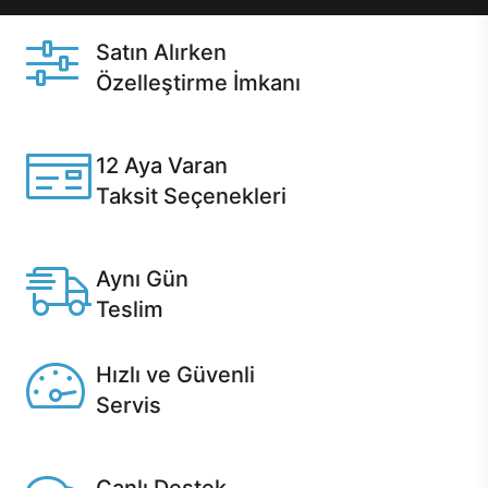
Satın Alırken
Özelleştirme İmkanı
Casper ürünlerini satın alırken ihtiyacınıza göre
özelleştirebilirsiniz.
12 Aya Varan
Taksit Seçenekleri
Anlaşmalı kredi kartlarına 12 aya varan taksit seçenekleri
Casper'da.
Aynı Gün
Teslim
Seçili ürünlerde Aynı Gün Teslim!
Hızlı ve Güvenli
Servis
1 Saatte servis, Jet servis ve Turbo servis seçenekleri
Casper'da!