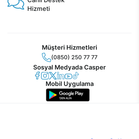
Canlı Destek
Hizmeti
Ürünlerinizle ilgili Casper Canlı Destek hizmeti her daim
sizinle.
Müşteri Hizmetleri
(0850) 250 77 77
Sosyal Medyada Casper
Casper Facebook
Casper Instagram
Casper Twitter
Casper LinkedIn
Casper YouTube
Casper TikTok
Mobil Uygulama
İnternet sitemizden en verimli şekilde faydalanabilmeniz ve
kullanıcı deneyimini geliştirebilmek için internet sitemizde
© 2021 - 2026 Casper Bilgisayar Sistemleri A.Ş. Tüm Hakları Saklıdır
çerezler kullanılmaktadır. Çerez kullanımını kabul edebilir,
KVKK
ayarlarınızdan çerezleri silebilir veya engelleyebilirsiniz.
Çerez Politikası