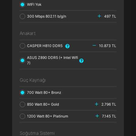
WIFI Yok
300 Mbps 802.11 b/g/n
497 TL
Anakart
CASPER H810 DDR5
10.873 TL
ASUS Z890 DDR5 (+ Intel Wifi
7)
Güç Kaynağı
700 Watt 80+ Bronz
850 Watt 80+ Gold
2.796 TL
1200 Watt 80+ Platinum
7.145 TL
Soğutma Sistemi