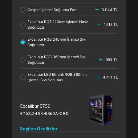
Casper İşlemci Soğutma Fanı
3.044 TL
Excalibur RGB 120mm İşlemci Hava
1.615 TL
Soğutucu
Excalibur RGB 240mm İşlemci Sıvı
Soğutucu
Excalibur RGB 360mm İşlemci Sıvı
994 TL
Soğutucu
Excalibur LED Ekranlı RGB 360mm
4.411 TL
İşlemci Sıvı Soğutucu
Excalibur E750
E75Z.245K-8X60A-0RD
Seçilen Özellikler