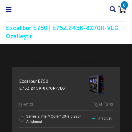
0
Excalibur E750 | E75Z.245K-8X70R-VLG
Özelleştir
Excalibur E750
E75Z.245K-8X70R-VLG
Özelleşti
Excalibur E750
E75Z.245K-8X70R-VLG
İşlemci
Fiyat Farkı
Series 2 Intel® Core™ Ultra 5 225F
3.728 TL
Ai işlemci