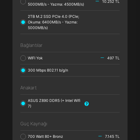
10.252 TL
5000MB/s - Yazma: 4500MB/s)
2TB M.2 SSD PCle 4.0 (PCle;
Okuma: 6400MB/s - Yazma:
5000MB/s)
Bağlantılar
WIFI Yok
497 TL
300 Mbps 802.11 b/g/n
Anakart
ASUS Z890 DDR5 (+ Intel Wifi
7)
Güç Kaynağı
700 Watt 80+ Bronz
7.145 TL