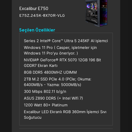
Excalibur E750
E75Z.245K-8X70R-VLG
Seçilen Özellikler
Series 2 Intel® Core™ Ultra 5 245KF AI işlemci
Windows 11 Pro ( Casper, işletmeler için
Windows 11 Pro'yu öneriyor. )
NVIDIA® GeForce® RTX 5070 12GB 196 Bit
GDDR7 Ekran Kartı
8GB DDR5 4800MHZ UDIMM
2TB M.2 SSD PCle 4.0 (PCle; Okuma:
6400MB/s - Yazma: 5000MB/s)
300 Mbps 802.11 b/g/n
ASUS Z890 DDR5 (+ Intel Wifi 7)
1200 Watt 80+ Platinum
Excalibur LED Ekranlı RGB 360mm İşlemci Sıvı
Soğutucu