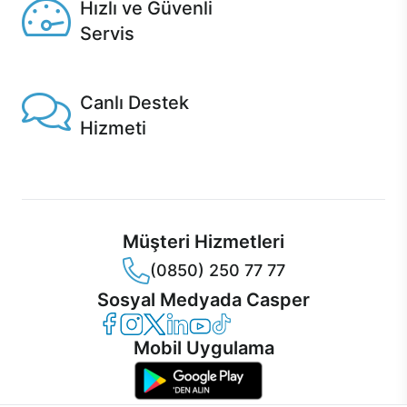
Hızlı ve Güvenli
Servis
1 Saatte servis, Jet servis ve Turbo servis seçenekleri
Casper'da!
Canlı Destek
Hizmeti
Ürünlerinizle ilgili Casper Canlı Destek hizmeti her daim
sizinle.
Müşteri Hizmetleri
(0850) 250 77 77
Sosyal Medyada Casper
Casper Facebook
Casper Instagram
Casper Twitter
Casper LinkedIn
Casper YouTube
Casper TikTok
Mobil Uygulama