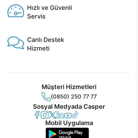
Hızlı ve Güvenli
Servis
1 Saatte servis, Jet servis ve Turbo servis seçenekleri
Casper'da!
Canlı Destek
Hizmeti
Ürünlerinizle ilgili Casper Canlı Destek hizmeti her daim
sizinle.
Müşteri Hizmetleri
(0850) 250 77 77
Sosyal Medyada Casper
Casper Facebook
Casper Instagram
Casper Twitter
Casper LinkedIn
Casper YouTube
Casper TikTok
Mobil Uygulama