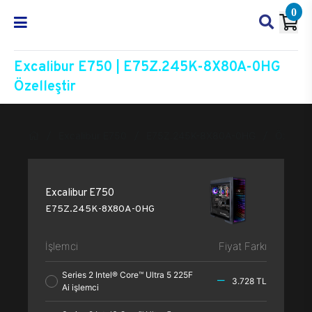
0
Excalibur E750 | E75Z.245K-8X80A-0HG
Özelleştir
Excalibur E750
E75Z.245K-8X80A-0HG
Özelleşt
Excalibur E750
E75Z.245K-8X80A-0HG
İşlemci
Fiyat Farkı
Series 2 Intel® Core™ Ultra 5 225F
3.728 TL
Ai işlemci