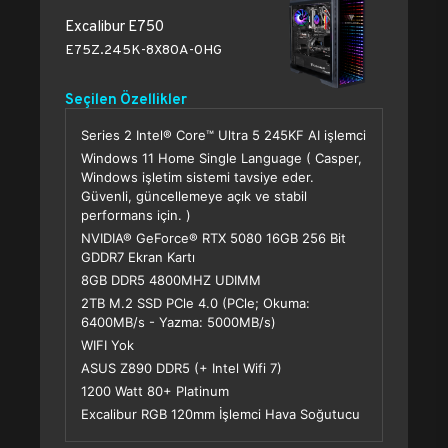
Excalibur E750
E75Z.245K-8X80A-0HG
Seçilen Özellikler
Series 2 Intel® Core™ Ultra 5 245KF AI işlemci
Windows 11 Home Single Language ( Casper,
Windows işletim sistemi tavsiye eder.
Güvenli, güncellemeye açık ve stabil
performans için. )
NVIDIA® GeForce® RTX 5080 16GB 256 Bit
GDDR7 Ekran Kartı
8GB DDR5 4800MHZ UDIMM
2TB M.2 SSD PCle 4.0 (PCle; Okuma:
6400MB/s - Yazma: 5000MB/s)
WIFI Yok
ASUS Z890 DDR5 (+ Intel Wifi 7)
1200 Watt 80+ Platinum
Excalibur RGB 120mm İşlemci Hava Soğutucu