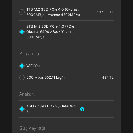
1TB M.2 SSD PCle 4.0 (Okuma:
10.252 TL
5000MB/s - Yazma: 4500MB/s)
2TB M.2 SSD PCle 4.0 (PCle;
Okuma: 6400MB/s - Yazma:
5000MB/s)
Bağlantılar
WIFI Yok
300 Mbps 802.11 b/g/n
497 TL
Anakart
ASUS Z890 DDR5 (+ Intel Wifi
7)
Güç Kaynağı